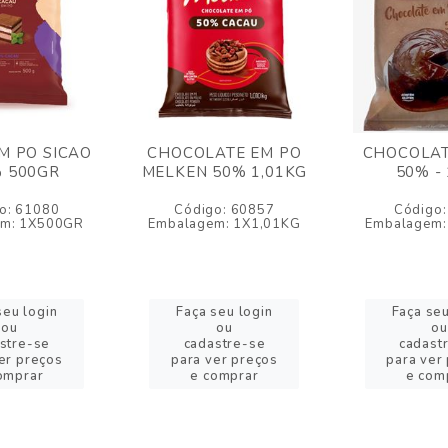
M PO SICAO
CHOCOLATE EM PO
CHOCOLAT
 500GR
MELKEN 50% 1,01KG
50% -
o: 61080
Código: 60857
Código:
em: 1X500GR
Embalagem: 1X1,01KG
Embalagem:
seu login
Faça seu login
Faça seu
ou
ou
ou
stre-se
cadastre-se
cadast
er preços
para ver preços
para ver
omprar
e comprar
e com