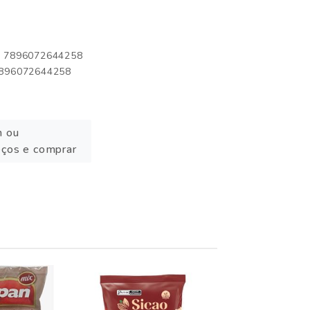
o: 7896072644258
 7896072644258
n ou
eços e comprar