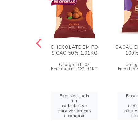
CAU EM PO
CHOCOLATE EM PO
CACAU E
LERIO 100%
SICAO 50% 1,01KG
100%
500GR
Código: 61107
Códig
igo: 35463
Embalagem: 1X1,01KG
Embalag
agem: 1X500GR
a seu login
Faça seu login
Faça 
ou
ou
adastre-se
cadastre-se
cada
a ver preços
para ver preços
para v
e comprar
e comprar
e c