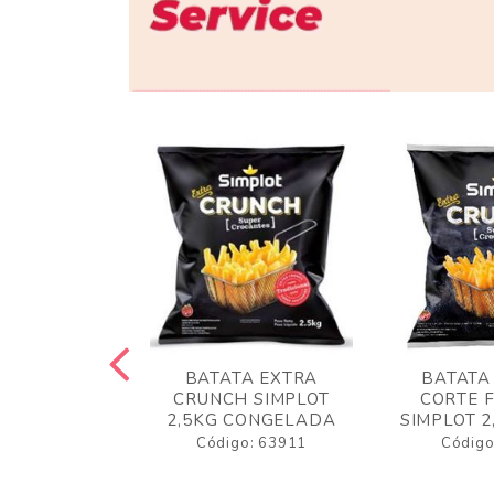
 RUSTICA
BATATA EXTRA
BATATA
LOT 2KG
CRUNCH SIMPLOT
CORTE 
GELADA
2,5KG CONGELADA
SIMPLOT 2
o: 63919
Código: 63911
Código