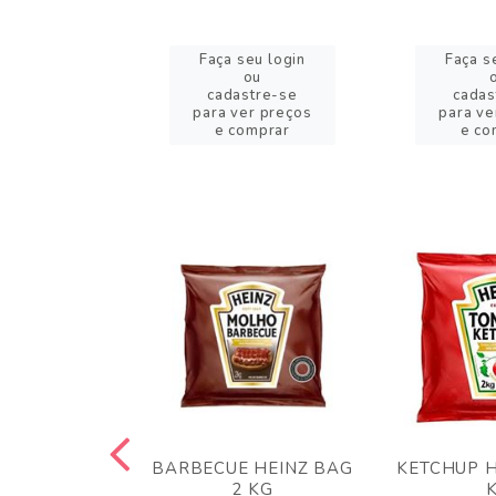
eu login
Faça seu login
Faça s
ou
ou
stre-se
cadastre-se
cadas
er preços
para ver preços
para ve
omprar
e comprar
e co
 PANKO 1KG
BARBECUE HEINZ BAG
KETCHUP H
ARUI
2 KG