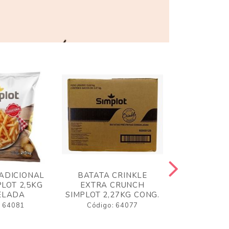
ADICIONAL
BATATA CRINKLE
BATATA 
LOT 2,5KG
EXTRA CRUNCH
SIMPLO
ELADA
SIMPLOT 2,27KG CONG.
CONGE
: 64081
Código: 64077
Código: