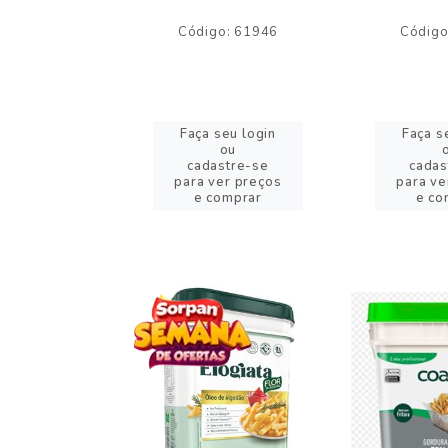
o: 59244
Código: 61946
Código
eu login
Faça seu login
Faça s
ou
ou
stre-se
cadastre-se
cadas
er preços
para ver preços
para ve
omprar
e comprar
e co