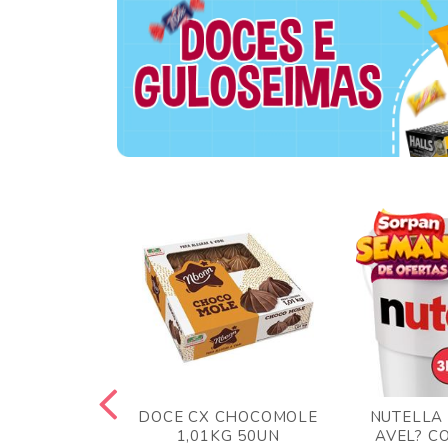
TA AO LEITE
DOCE CX CHOCOMOLE
NUTELLA
 372GR
1,01KG 50UN
AVEL? C