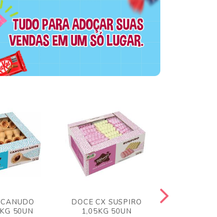
 CANUDO
DOCE CX SUSPIRO
DOCE CX 
6KG 50UN
1,05KG 50UN
VERM 1,8