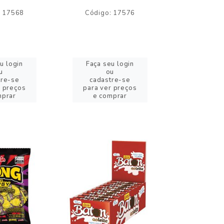
: 17568
Código: 17576
Código:
u login
Faça seu login
Faça se
u
ou
o
tre-se
cadastre-se
cadast
r preços
para ver preços
para ver
mprar
e comprar
e com