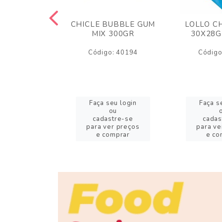
M ARCOR
CHICLE BUBBLE GUM
LOLLO C
BRIGADEIRO
MIX 300GR
30X28G
50GR
Código: 40194
Código
o: 18626
eu login
Faça seu login
Faça s
ou
ou
stre-se
cadastre-se
cadas
er preços
para ver preços
para ve
omprar
e comprar
e co