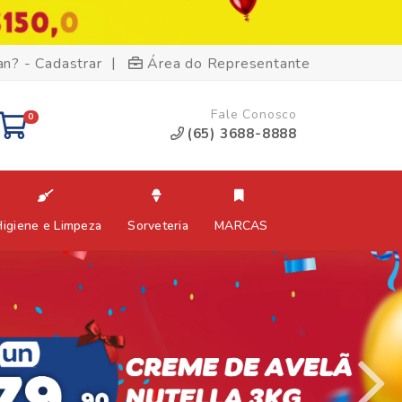
|
an? - Cadastrar
Área do Representante
Fale Conosco
0
(65) 3688-8888
Higiene e Limpeza
Sorveteria
MARCAS