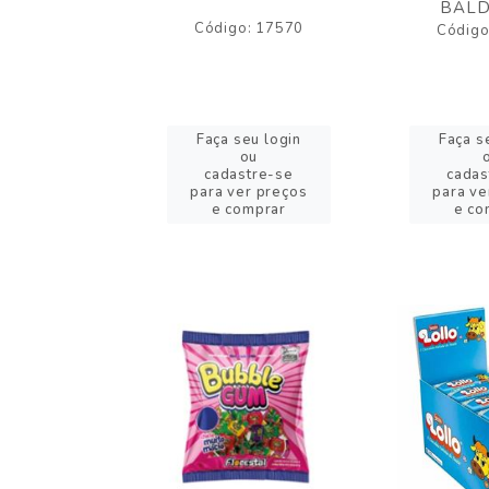
BALD
o: 43005
Código: 17570
Código
eu login
Faça seu login
Faça s
ou
ou
stre-se
cadastre-se
cadas
er preços
para ver preços
para ve
omprar
e comprar
e co