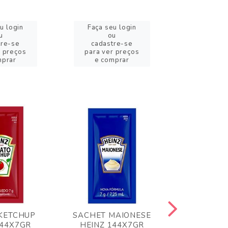
u login
Faça seu login
Faça se
u
ou
o
tre-se
cadastre-se
cadast
r preços
para ver preços
para ver
mprar
e comprar
e com
KETCHUP
SACHET MAIONESE
MILHO VER
144X7GR
HEINZ 144X7GR
1,70