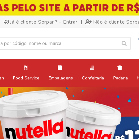
|
Já é cliente Sorpan? - Entrar
Não é cliente Sorp
an
Food Service
Embalagens
Confeitaria
Padaria