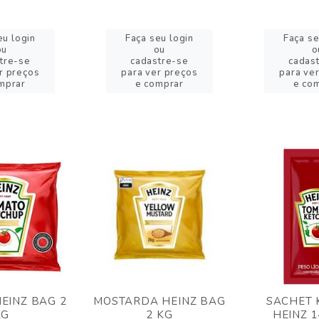
eu login
Faça seu login
Faça se
ou
ou
o
tre-se
cadastre-se
cadas
r preços
para ver preços
para ve
mprar
e comprar
e co
EINZ BAG 2
MOSTARDA HEINZ BAG
SACHET 
KG
2 KG
HEINZ 