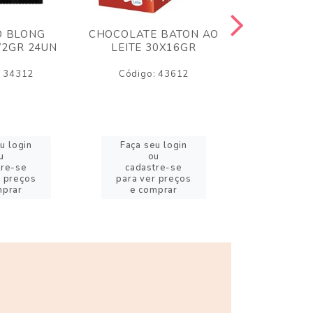
O BLONG
CHOCOLATE BATON AO
CHICLE P
72GR 24UN
LEITE 30X16GR
BABA DE
180
: 34312
Código: 43612
Código:
u login
Faça seu login
Faça se
u
ou
o
tre-se
cadastre-se
cadast
r preços
para ver preços
para ver
mprar
e comprar
e com