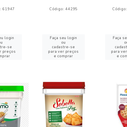
: 61947
Código: 44295
Código
eu login
Faça seu login
Faça se
ou
ou
o
tre-se
cadastre-se
cadas
r preços
para ver preços
para ve
mprar
e comprar
e co