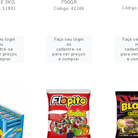
E 3KG
750GR
Código
: 51801
Código: 42265
eu login
Faça seu login
Faça se
ou
ou
o
tre-se
cadastre-se
cadas
r preços
para ver preços
para ve
mprar
e comprar
e co