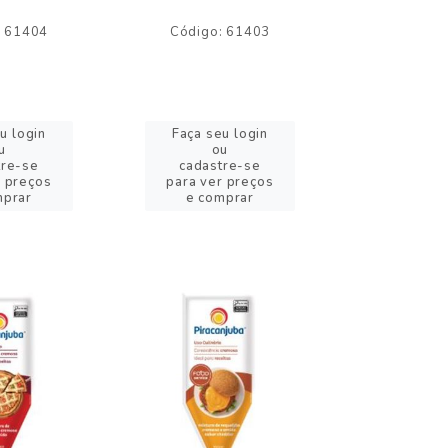
: 61404
Código: 61403
Código:
u login
Faça seu login
Faça se
u
ou
o
tre-se
cadastre-se
cadast
r preços
para ver preços
para ver
mprar
e comprar
e com