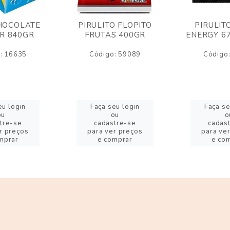
HOCOLATE
PIRULITO FLOPITO
PIRULIT
R 840GR
FRUTAS 400GR
ENERGY 6
: 16635
Código: 59089
Código
eu login
Faça seu login
Faça se
ou
ou
o
tre-se
cadastre-se
cadas
r preços
para ver preços
para ve
mprar
e comprar
e co