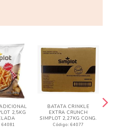
ADICIONAL
BATATA CRINKLE
BATATA 
LOT 2,5KG
EXTRA CRUNCH
SIMPLO
ELADA
SIMPLOT 2,27KG CONG.
CONGE
: 64081
Código: 64077
Código: