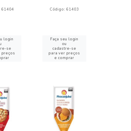
: 61404
Código: 61403
Código:
u login
Faça seu login
Faça se
u
ou
o
tre-se
cadastre-se
cadast
r preços
para ver preços
para ver
mprar
e comprar
e com