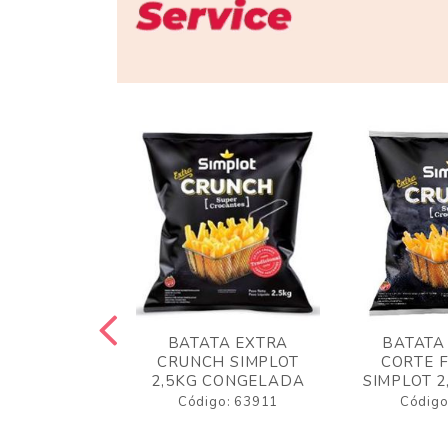
 RUSTICA
BATATA EXTRA
BATATA
LOT 2KG
CRUNCH SIMPLOT
CORTE 
GELADA
2,5KG CONGELADA
SIMPLOT 2
o: 63919
Código: 63911
Código