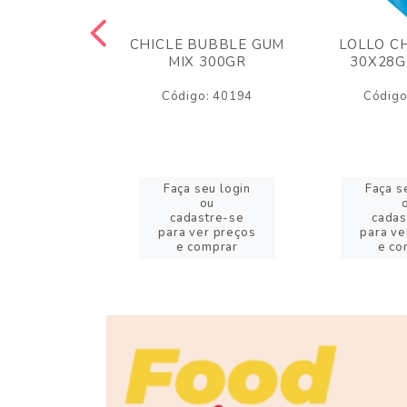
M ARCOR
CHICLE BUBBLE GUM
LOLLO C
BRIGADEIRO
MIX 300GR
30X28G
50GR
Código: 40194
Código
o: 18626
eu login
Faça seu login
Faça s
ou
ou
stre-se
cadastre-se
cadas
er preços
para ver preços
para ve
omprar
e comprar
e co