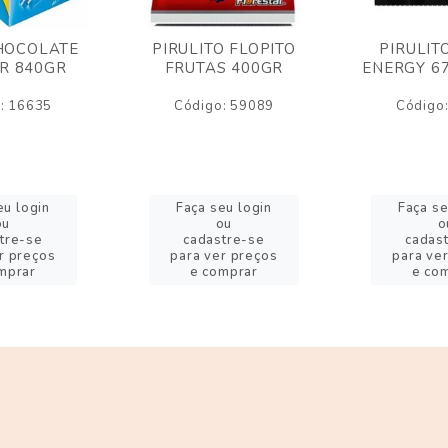
HOCOLATE
PIRULITO FLOPITO
PIRULIT
R 840GR
FRUTAS 400GR
ENERGY 6
: 16635
Código: 59089
Código
eu login
Faça seu login
Faça se
ou
ou
o
tre-se
cadastre-se
cadas
r preços
para ver preços
para ve
mprar
e comprar
e co