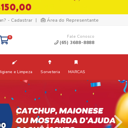
|
an? - Cadastrar
Área do Representante
Fale Conosco
0
(65) 3688-8888
Higiene e Limpeza
Sorveteria
MARCAS