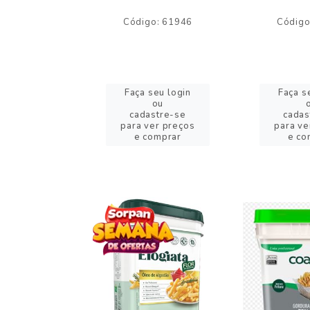
o: 59244
Código: 61946
Código
eu login
Faça seu login
Faça s
ou
ou
stre-se
cadastre-se
cadas
er preços
para ver preços
para ve
omprar
e comprar
e co