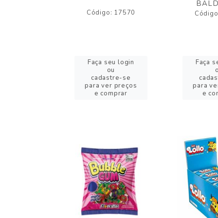
BALD
o: 43005
Código: 17570
Código
eu login
Faça seu login
Faça s
ou
ou
stre-se
cadastre-se
cadas
er preços
para ver preços
para ve
omprar
e comprar
e co