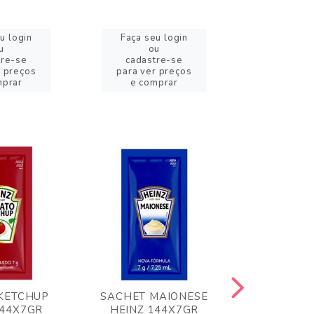
u login
Faça seu login
Faça se
u
ou
o
tre-se
cadastre-se
cadast
r preços
para ver preços
para ver
mprar
e comprar
e com
KETCHUP
SACHET MAIONESE
MILHO VER
144X7GR
HEINZ 144X7GR
1,70