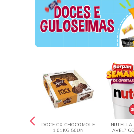
TA AO LEITE
DOCE CX CHOCOMOLE
NUTELLA
 372GR
1,01KG 50UN
AVEL? C