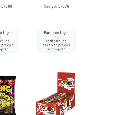
: 17568
Código: 17576
Código:
u login
Faça seu login
Faça se
u
ou
o
tre-se
cadastre-se
cadast
r preços
para ver preços
para ver
mprar
e comprar
e com