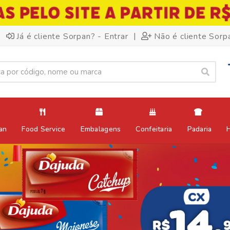
|
Já é cliente Sorpan? - Entrar
Não é cliente Sorp
an
Food Service
Embalagens
Confeitaria
Padaria