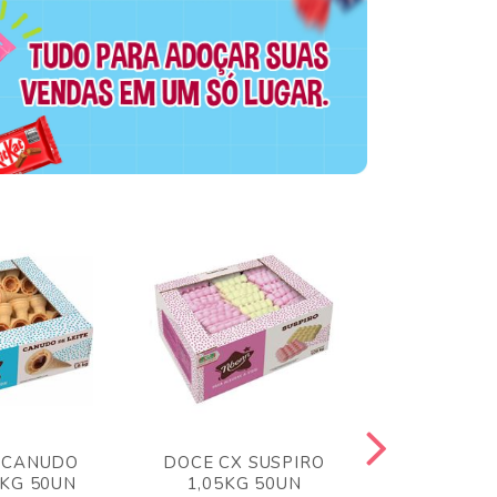
 CANUDO
DOCE CX SUSPIRO
DOCE CX 
6KG 50UN
1,05KG 50UN
VERM 1,8