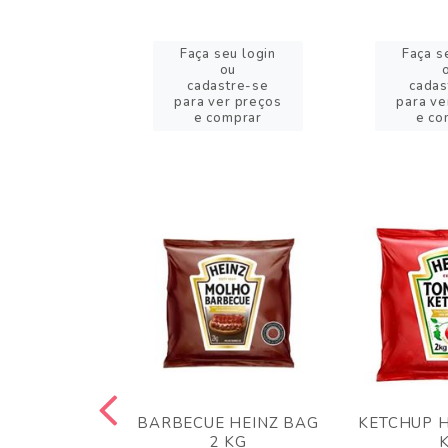
eu login
Faça seu login
Faça s
ou
ou
stre-se
cadastre-se
cadas
er preços
para ver preços
para ve
omprar
e comprar
e co
 PANKO 1KG
BARBECUE HEINZ BAG
KETCHUP H
ARUI
2 KG