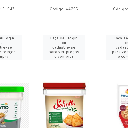
: 61947
Código: 44295
Código
eu login
Faça seu login
Faça se
ou
ou
o
tre-se
cadastre-se
cadas
r preços
para ver preços
para ve
mprar
e comprar
e co