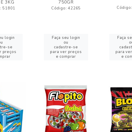
E 3KG
750GR
Código
: 51801
Código: 42265
eu login
Faça seu login
Faça se
ou
ou
o
tre-se
cadastre-se
cadas
r preços
para ver preços
para ve
mprar
e comprar
e co