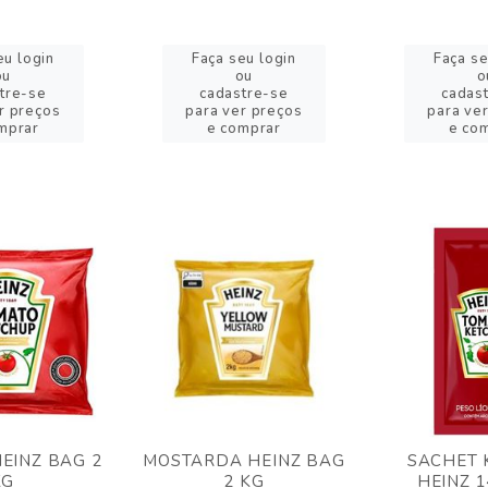
eu login
Faça seu login
Faça se
ou
ou
o
tre-se
cadastre-se
cadas
r preços
para ver preços
para ve
mprar
e comprar
e co
EINZ BAG 2
MOSTARDA HEINZ BAG
SACHET 
KG
2 KG
HEINZ 