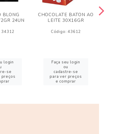
O BLONG
CHOCOLATE BATON AO
CHICLE P
72GR 24UN
LEITE 30X16GR
BABA DE
180
: 34312
Código: 43612
Código:
u login
Faça seu login
Faça se
u
ou
o
tre-se
cadastre-se
cadast
r preços
para ver preços
para ver
mprar
e comprar
e com