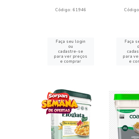
o: 59244
Código: 61946
Código
eu login
Faça seu login
Faça s
ou
ou
stre-se
cadastre-se
cadas
er preços
para ver preços
para ve
omprar
e comprar
e co