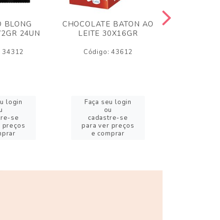
O BLONG
CHOCOLATE BATON AO
CHICLE P
72GR 24UN
LEITE 30X16GR
BABA DE
180
: 34312
Código: 43612
Código:
u login
Faça seu login
Faça se
u
ou
o
tre-se
cadastre-se
cadast
r preços
para ver preços
para ver
mprar
e comprar
e com