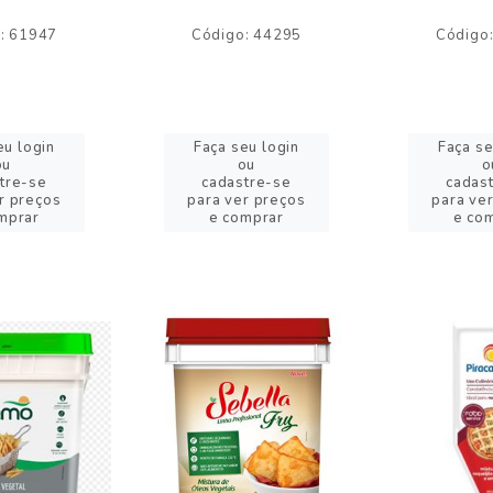
: 61947
Código: 44295
Código
eu login
Faça seu login
Faça se
ou
ou
o
tre-se
cadastre-se
cadas
r preços
para ver preços
para ve
mprar
e comprar
e co