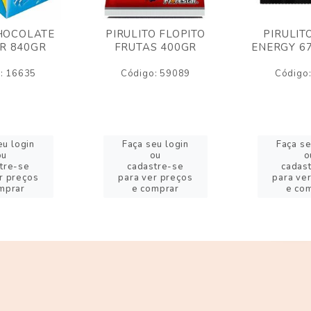
HOCOLATE
PIRULITO FLOPITO
PIRULIT
R 840GR
FRUTAS 400GR
ENERGY 6
: 16635
Código: 59089
Código
eu login
Faça seu login
Faça se
ou
ou
o
tre-se
cadastre-se
cadas
r preços
para ver preços
para ve
mprar
e comprar
e co