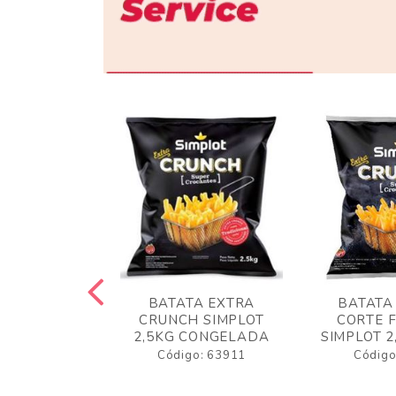
 RUSTICA
BATATA EXTRA
BATATA
LOT 2KG
CRUNCH SIMPLOT
CORTE 
GELADA
2,5KG CONGELADA
SIMPLOT 2
o: 63919
Código: 63911
Código