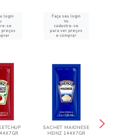
u login
Faça seu login
Faça se
u
ou
o
tre-se
cadastre-se
cadast
r preços
para ver preços
para ver
mprar
e comprar
e com
KETCHUP
SACHET MAIONESE
MILHO VER
144X7GR
HEINZ 144X7GR
1,70