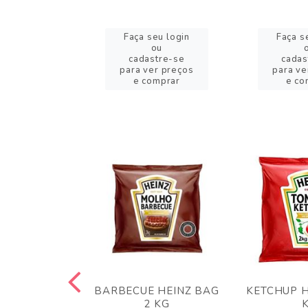
eu login
Faça seu login
Faça s
ou
ou
stre-se
cadastre-se
cadas
er preços
para ver preços
para ve
omprar
e comprar
e co
 PANKO 1KG
BARBECUE HEINZ BAG
KETCHUP H
ARUI
2 KG