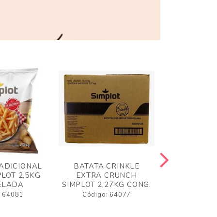
ADICIONAL
BATATA CRINKLE
BATATA 
LOT 2,5KG
EXTRA CRUNCH
SIMPLO
ELADA
SIMPLOT 2,27KG CONG.
CONGE
: 64081
Código: 64077
Código: