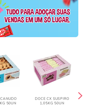
 CANUDO
DOCE CX SUSPIRO
DOCE CX 
6KG 50UN
1,05KG 50UN
VERM 1,8