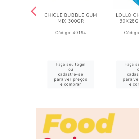
M ARCOR
CHICLE BUBBLE GUM
LOLLO C
BRIGADEIRO
MIX 300GR
30X28G
50GR
Código: 40194
Código
o: 18626
eu login
Faça seu login
Faça s
ou
ou
stre-se
cadastre-se
cadas
er preços
para ver preços
para ve
omprar
e comprar
e co