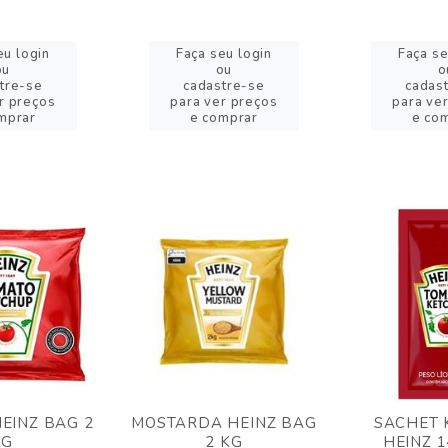
eu login
Faça seu login
Faça se
ou
ou
o
tre-se
cadastre-se
cadas
r preços
para ver preços
para ve
mprar
e comprar
e co
EINZ BAG 2
MOSTARDA HEINZ BAG
SACHET 
KG
2 KG
HEINZ 