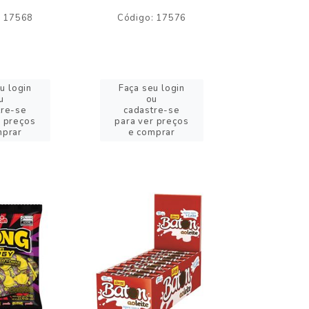
: 17568
Código: 17576
Código:
u login
Faça seu login
Faça se
u
ou
o
tre-se
cadastre-se
cadast
r preços
para ver preços
para ver
mprar
e comprar
e com