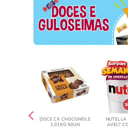
TA AO LEITE
DOCE CX CHOCOMOLE
NUTELLA
 372GR
1,01KG 50UN
AVEL? C