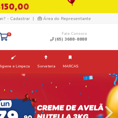
|
an? - Cadastrar
Área do Representante
Fale Conosco
0
(65) 3688-8888
Higiene e Limpeza
Sorveteria
MARCAS