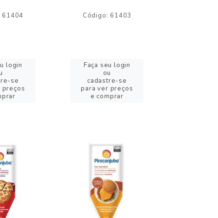
: 61404
Código: 61403
Código:
u login
Faça seu login
Faça se
u
ou
o
tre-se
cadastre-se
cadast
r preços
para ver preços
para ver
mprar
e comprar
e com