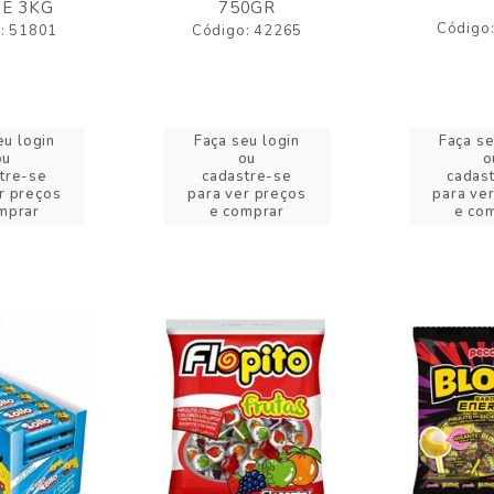
E 3KG
750GR
Código
: 51801
Código: 42265
eu login
Faça seu login
Faça se
ou
ou
o
tre-se
cadastre-se
cadas
r preços
para ver preços
para ve
mprar
e comprar
e co