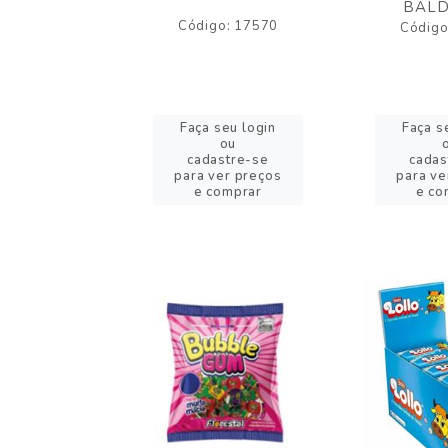
BALD
o: 43005
Código: 17570
Código
eu login
Faça seu login
Faça s
ou
ou
stre-se
cadastre-se
cadas
er preços
para ver preços
para ve
omprar
e comprar
e co