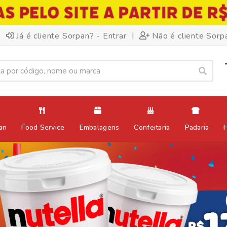
|
Já é cliente Sorpan? - Entrar
Não é cliente Sorp
an
Food Service
Embalagens
Confeitaria
Padaria