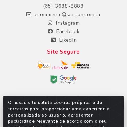
(65) 3688-8888
ecommerce@sorpan.com.br
Instagram
Facebook
LikedIn
Site Seguro
O nosso site coleta cookies próprios e de
Sorpan - Rodovia dos Imigrantes, Lote 06, São
terceiros para proporcionar uma experiência
Matheus, Várzea Grande/MT – CEP 78152-135 -
personalizada ao usuário, apresentar
CNPJ 02.623.537/0010-24
publicidade relevante de acordo com o seu