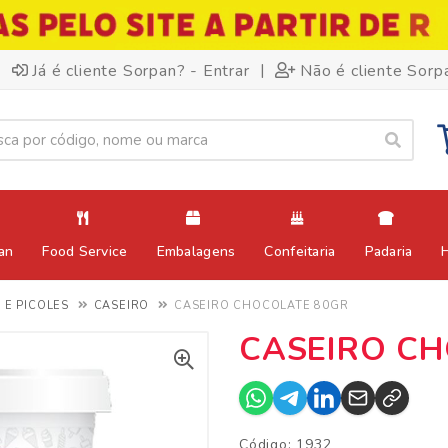
|
Já é cliente Sorpan? - Entrar
Não é cliente Sorp
an
Food Service
Embalagens
Confeitaria
Padaria
 E PICOLES
CASEIRO
CASEIRO CHOCOLATE 80GR
CASEIRO CH
Código: 1932