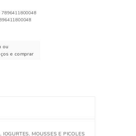
o: 7896411800048
 7896411800048
n ou
eços e comprar
, IOGURTES, MOUSSES E PICOLES