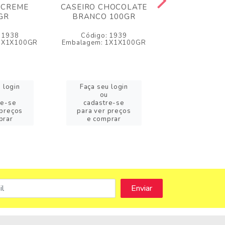
 CREME
CASEIRO CHOCOLATE
CASEIRO L
GR
BRANCO 100GR
CONDENSADO
 1938
Código: 1939
Código: 1
 1X1X100GR
Embalagem: 1X1X100GR
Embalagem: 1X
 login
Faça seu login
Faça seu l
ou
ou
re-se
cadastre-se
cadastre
 preços
para ver preços
para ver pr
prar
e comprar
e compr