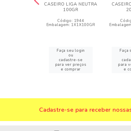
EIRO MILHO
CASEIRO LIGA NEUTRA
CASEIR
RDE 100GR
100GR
2
digo: 4019
Código: 1944
Códi
gem: 1X1X100GR
Embalagem: 1X1X100GR
Embalage
a seu login
Faça seu login
Faça 
ou
ou
adastre-se
cadastre-se
cada
a ver preços
para ver preços
para v
e comprar
e comprar
e c
Cadastre-se para receber nossas