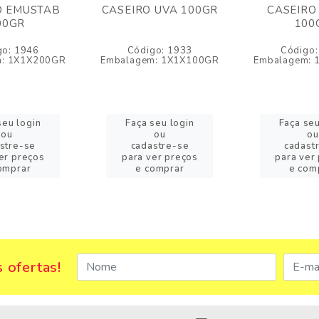
O EMUSTAB
CASEIRO UVA 100GR
CASEIRO
00GR
100
go: 1946
Código: 1933
Código:
m: 1X1X200GR
Embalagem: 1X1X100GR
Embalagem:
seu login
Faça seu login
Faça seu
ou
ou
ou
stre-se
cadastre-se
cadast
er preços
para ver preços
para ver
omprar
e comprar
e com
 ofertas!