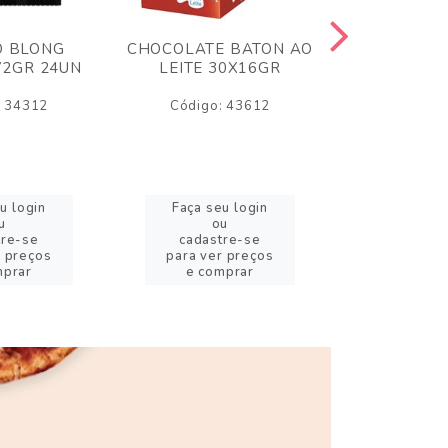
O BLONG
CHOCOLATE BATON AO
CHICLE P
72GR 24UN
LEITE 30X16GR
BABA DE
180
: 34312
Código: 43612
Código:
u login
Faça seu login
Faça se
u
ou
o
tre-se
cadastre-se
cadast
r preços
para ver preços
para ver
mprar
e comprar
e com