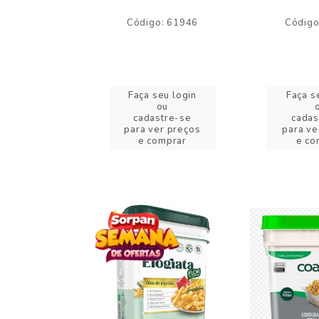
o: 59244
Código: 61946
Código
eu login
Faça seu login
Faça s
ou
ou
stre-se
cadastre-se
cadas
er preços
para ver preços
para ve
omprar
e comprar
e co