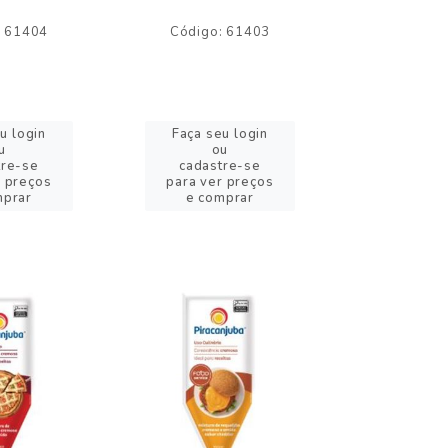
: 61404
Código: 61403
Código:
u login
Faça seu login
Faça se
u
ou
o
tre-se
cadastre-se
cadast
r preços
para ver preços
para ver
mprar
e comprar
e com