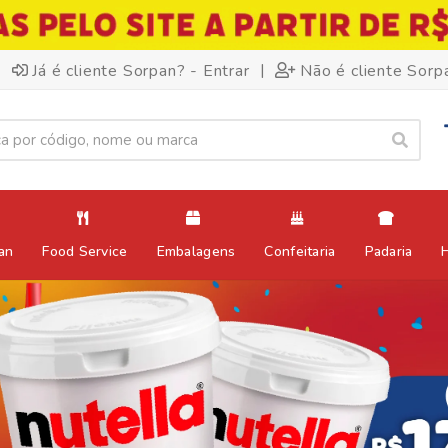
|
Já é cliente Sorpan? - Entrar
Não é cliente Sorp
an
Food Service
Embalagens
Confeitaria
Padaria