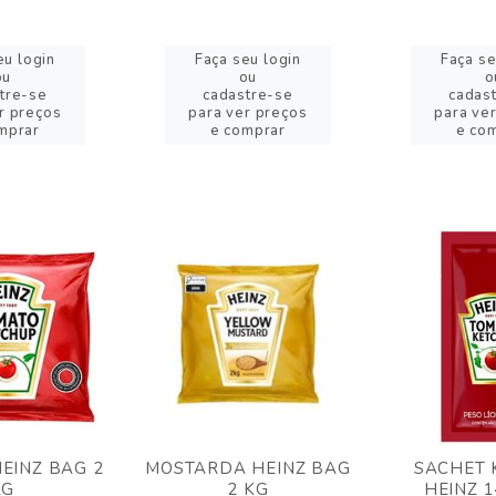
eu login
Faça seu login
Faça se
ou
ou
o
tre-se
cadastre-se
cadas
r preços
para ver preços
para ve
mprar
e comprar
e co
EINZ BAG 2
MOSTARDA HEINZ BAG
SACHET 
KG
2 KG
HEINZ 