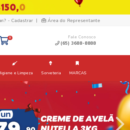
|
an? - Cadastrar
Área do Representante
Fale Conosco
0
(65) 3688-8888
Higiene e Limpeza
Sorveteria
MARCAS