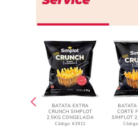
 RUSTICA
BATATA EXTRA
BATATA
LOT 2KG
CRUNCH SIMPLOT
CORTE 
GELADA
2,5KG CONGELADA
SIMPLOT 2
o: 63919
Código: 63911
Código