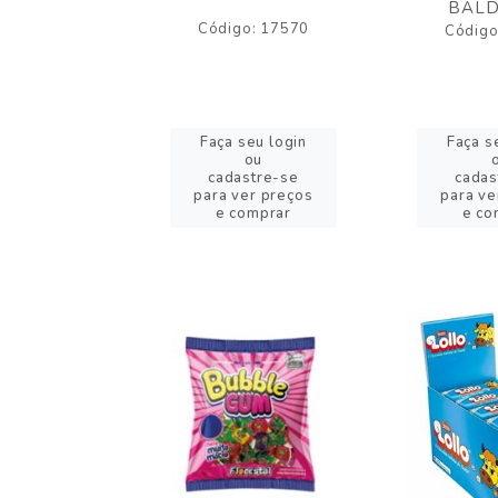
BALD
o: 43005
Código: 17570
Código
eu login
Faça seu login
Faça s
ou
ou
stre-se
cadastre-se
cadas
er preços
para ver preços
para ve
omprar
e comprar
e co