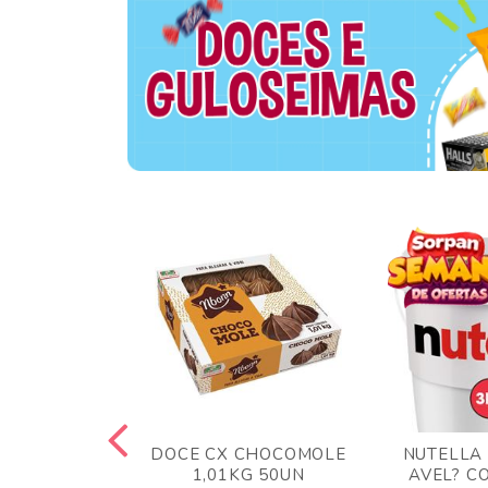
TA AO LEITE
DOCE CX CHOCOMOLE
NUTELLA
 372GR
1,01KG 50UN
AVEL? C