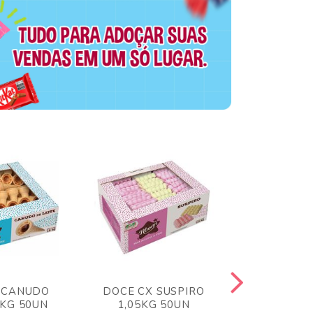
 CANUDO
DOCE CX SUSPIRO
DOCE CX 
6KG 50UN
1,05KG 50UN
VERM 1,8