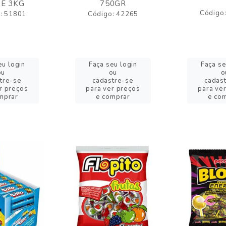
E 3KG
750GR
Código
: 51801
Código: 42265
eu login
Faça seu login
Faça se
ou
ou
o
tre-se
cadastre-se
cadas
r preços
para ver preços
para ve
mprar
e comprar
e co