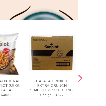
ADICIONAL
BATATA CRINKLE
BATATA 
LOT 2,5KG
EXTRA CRUNCH
SIMPLO
ELADA
SIMPLOT 2,27KG CONG.
CONGE
: 64081
Código: 64077
Código: