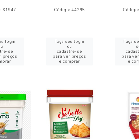
: 61947
Código: 44295
Código
eu login
Faça seu login
Faça se
ou
ou
o
tre-se
cadastre-se
cadas
r preços
para ver preços
para ve
mprar
e comprar
e co