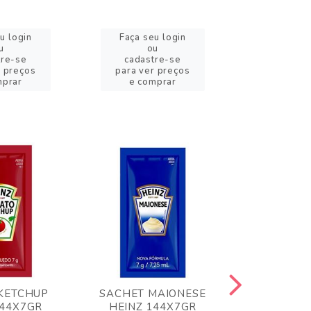
u login
Faça seu login
Faça se
u
ou
o
tre-se
cadastre-se
cadast
r preços
para ver preços
para ver
mprar
e comprar
e com
KETCHUP
SACHET MAIONESE
MILHO VER
144X7GR
HEINZ 144X7GR
1,70