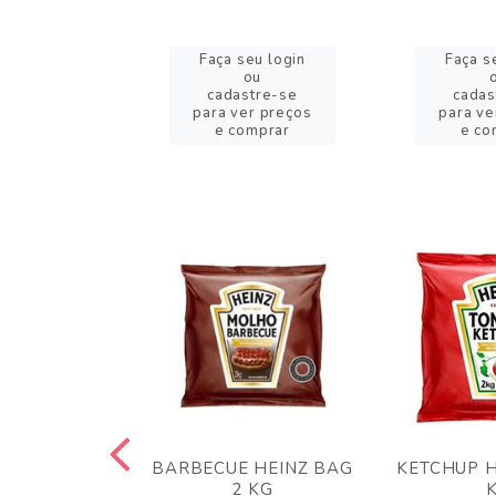
eu login
Faça seu login
Faça s
ou
ou
stre-se
cadastre-se
cadas
er preços
para ver preços
para ve
omprar
e comprar
e co
 PANKO 1KG
BARBECUE HEINZ BAG
KETCHUP H
ARUI
2 KG