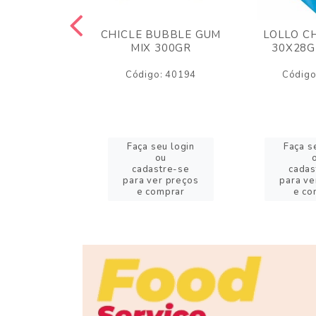
M ARCOR
CHICLE BUBBLE GUM
LOLLO C
BRIGADEIRO
MIX 300GR
30X28G
50GR
Código: 40194
Código
o: 18626
eu login
Faça seu login
Faça s
ou
ou
stre-se
cadastre-se
cadas
er preços
para ver preços
para ve
omprar
e comprar
e co