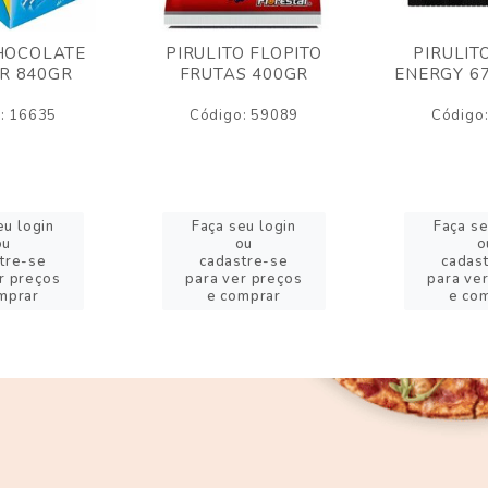
HOCOLATE
PIRULITO FLOPITO
PIRULIT
R 840GR
FRUTAS 400GR
ENERGY 6
: 16635
Código: 59089
Código
eu login
Faça seu login
Faça se
ou
ou
o
tre-se
cadastre-se
cadas
r preços
para ver preços
para ve
mprar
e comprar
e co