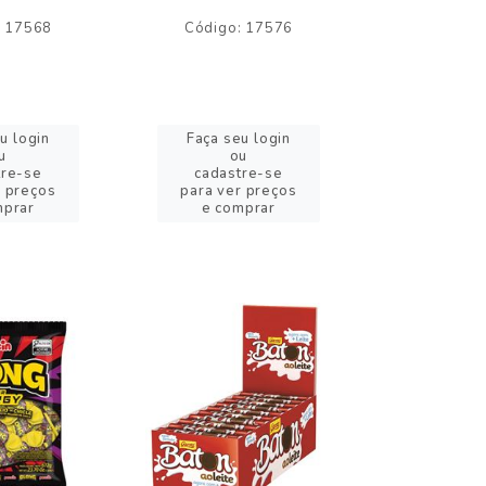
: 17568
Código: 17576
Código:
u login
Faça seu login
Faça se
u
ou
o
tre-se
cadastre-se
cadast
r preços
para ver preços
para ver
mprar
e comprar
e com