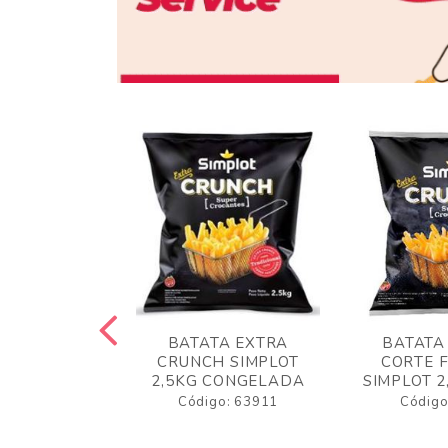
 RUSTICA
BATATA EXTRA
BATATA
LOT 2KG
CRUNCH SIMPLOT
CORTE 
GELADA
2,5KG CONGELADA
SIMPLOT 2
o: 63919
Código: 63911
Código