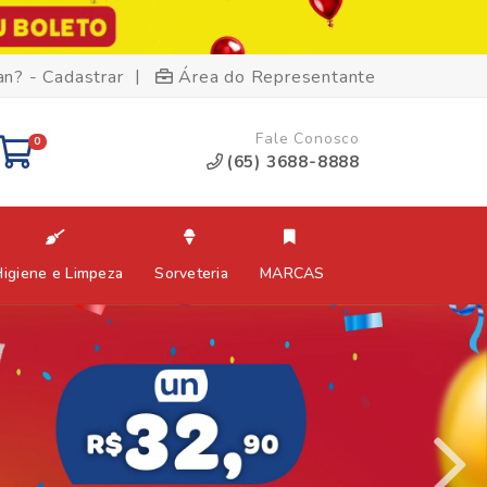
|
an? - Cadastrar
Área do Representante
Fale Conosco
0
(65) 3688-8888
Higiene e Limpeza
Sorveteria
MARCAS