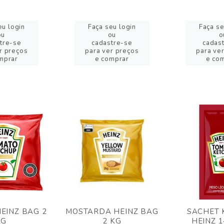
eu login
Faça seu login
Faça se
ou
ou
o
tre-se
cadastre-se
cadas
r preços
para ver preços
para ve
mprar
e comprar
e co
EINZ BAG 2
MOSTARDA HEINZ BAG
SACHET 
KG
2 KG
HEINZ 