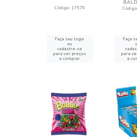
BALD
o: 43005
Código: 17570
Código
eu login
Faça seu login
Faça s
ou
ou
stre-se
cadastre-se
cadas
er preços
para ver preços
para ve
omprar
e comprar
e co