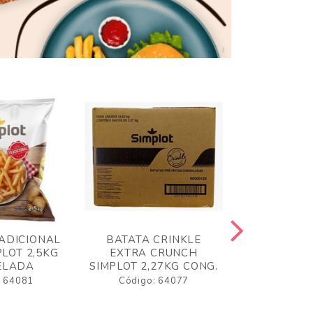
ADICIONAL
BATATA CRINKLE
BATATA 
LOT 2,5KG
EXTRA CRUNCH
SIMPLO
ELADA
SIMPLOT 2,27KG CONG.
CONGE
: 64081
Código: 64077
Código: