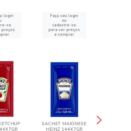
u login
Faça seu login
Faça se
u
ou
o
tre-se
cadastre-se
cadast
r preços
para ver preços
para ver
mprar
e comprar
e com
KETCHUP
SACHET MAIONESE
MILHO VER
144X7GR
HEINZ 144X7GR
1,70