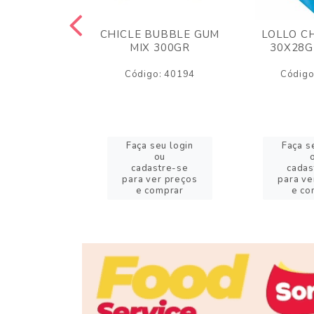
M ARCOR
CHICLE BUBBLE GUM
LOLLO C
BRIGADEIRO
MIX 300GR
30X28G
50GR
Código: 40194
Código
o: 18626
eu login
Faça seu login
Faça s
ou
ou
stre-se
cadastre-se
cadas
er preços
para ver preços
para ve
omprar
e comprar
e co