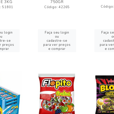
E 3KG
750GR
Código
: 51801
Código: 42265
eu login
Faça seu login
Faça se
ou
ou
o
tre-se
cadastre-se
cadas
r preços
para ver preços
para ve
mprar
e comprar
e co