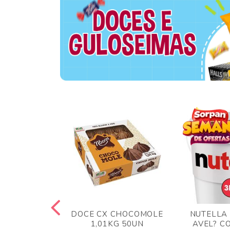
TA AO LEITE
DOCE CX CHOCOMOLE
NUTELLA
 372GR
1,01KG 50UN
AVEL? C