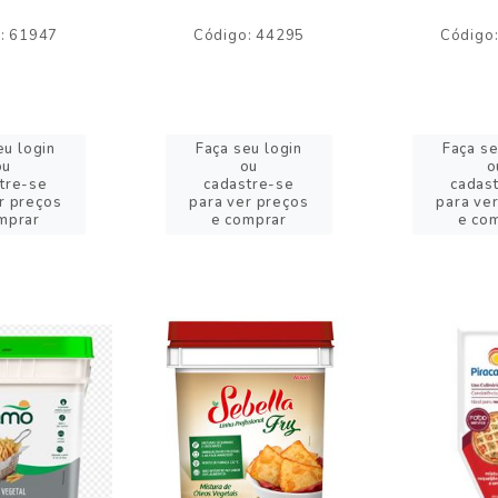
: 61947
Código: 44295
Código
eu login
Faça seu login
Faça se
ou
ou
o
tre-se
cadastre-se
cadas
r preços
para ver preços
para ve
mprar
e comprar
e co