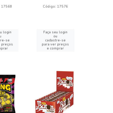
: 17568
Código: 17576
Código:
u login
Faça seu login
Faça se
u
ou
o
tre-se
cadastre-se
cadast
r preços
para ver preços
para ver
mprar
e comprar
e com