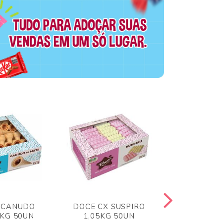
 CANUDO
DOCE CX SUSPIRO
DOCE CX 
6KG 50UN
1,05KG 50UN
VERM 1,8