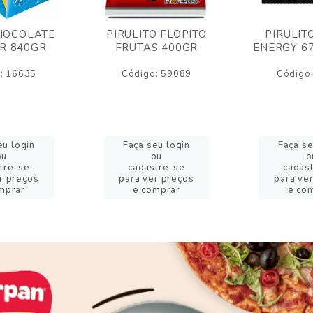
HOCOLATE
PIRULITO FLOPITO
PIRULIT
R 840GR
FRUTAS 400GR
ENERGY 6
: 16635
Código: 59089
Código
eu login
Faça seu login
Faça se
ou
ou
o
tre-se
cadastre-se
cadas
r preços
para ver preços
para ve
mprar
e comprar
e co