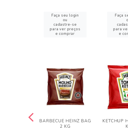
eu login
Faça seu login
Faça s
ou
ou
stre-se
cadastre-se
cadas
er preços
para ver preços
para ve
omprar
e comprar
e co
 PANKO 1KG
BARBECUE HEINZ BAG
KETCHUP H
ARUI
2 KG