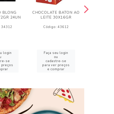
O BLONG
CHOCOLATE BATON AO
CHICLE P
72GR 24UN
LEITE 30X16GR
BABA DE
180
: 34312
Código: 43612
Código:
u login
Faça seu login
Faça se
u
ou
o
tre-se
cadastre-se
cadast
r preços
para ver preços
para ver
mprar
e comprar
e com