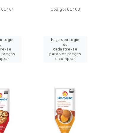
: 61404
Código: 61403
Código:
u login
Faça seu login
Faça se
u
ou
o
tre-se
cadastre-se
cadast
r preços
para ver preços
para ver
mprar
e comprar
e com