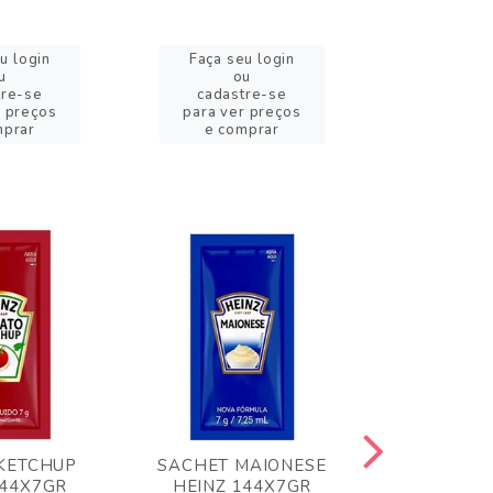
u login
Faça seu login
Faça se
u
ou
o
tre-se
cadastre-se
cadast
r preços
para ver preços
para ver
mprar
e comprar
e com
KETCHUP
SACHET MAIONESE
MILHO VER
144X7GR
HEINZ 144X7GR
1,70