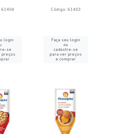
: 61404
Código: 61403
Código:
u login
Faça seu login
Faça se
u
ou
o
tre-se
cadastre-se
cadast
r preços
para ver preços
para ver
mprar
e comprar
e com