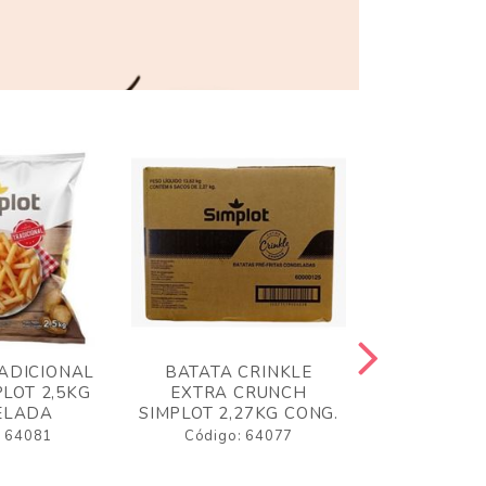
ADICIONAL
BATATA CRINKLE
BATATA 
LOT 2,5KG
EXTRA CRUNCH
SIMPLO
ELADA
SIMPLOT 2,27KG CONG.
CONGE
: 64081
Código: 64077
Código: