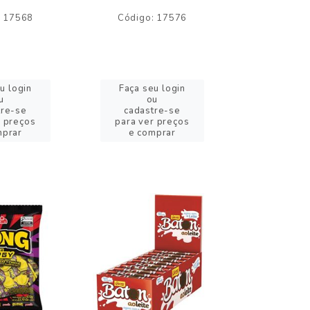
: 17568
Código: 17576
Código:
u login
Faça seu login
Faça se
u
ou
o
tre-se
cadastre-se
cadast
r preços
para ver preços
para ver
mprar
e comprar
e com