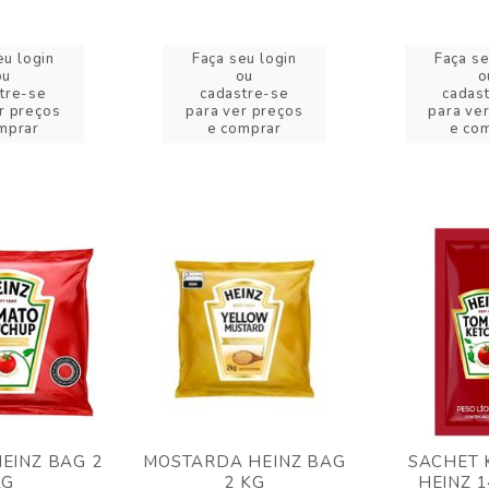
eu login
Faça seu login
Faça se
ou
ou
o
tre-se
cadastre-se
cadas
r preços
para ver preços
para ve
mprar
e comprar
e co
EINZ BAG 2
MOSTARDA HEINZ BAG
SACHET 
KG
2 KG
HEINZ 