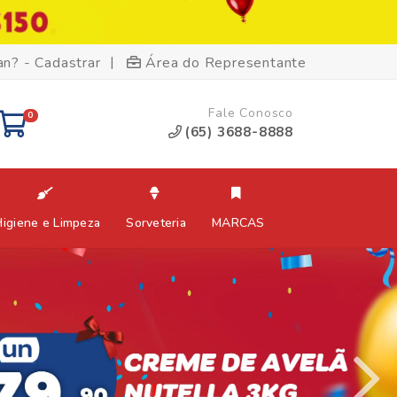
|
an? - Cadastrar
Área do Representante
Fale Conosco
0
(65) 3688-8888
Higiene e Limpeza
Sorveteria
MARCAS