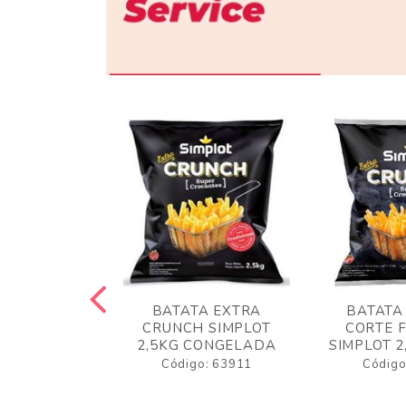
 RUSTICA
BATATA EXTRA
BATATA
LOT 2KG
CRUNCH SIMPLOT
CORTE 
GELADA
2,5KG CONGELADA
SIMPLOT 2
o: 63919
Código: 63911
Código