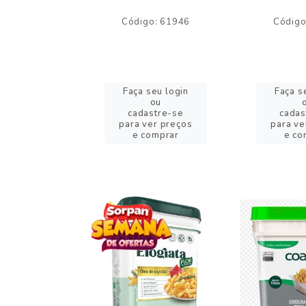
o: 59244
Código: 61946
Código
eu login
Faça seu login
Faça s
ou
ou
stre-se
cadastre-se
cadas
er preços
para ver preços
para ve
omprar
e comprar
e co