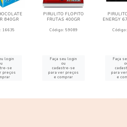
HOCOLATE
PIRULITO FLOPITO
PIRULIT
R 840GR
FRUTAS 400GR
ENERGY 6
: 16635
Código: 59089
Código
eu login
Faça seu login
Faça se
ou
ou
o
tre-se
cadastre-se
cadas
r preços
para ver preços
para ve
mprar
e comprar
e co