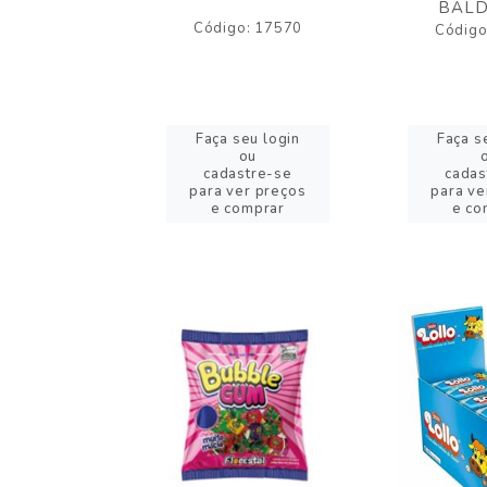
BALD
o: 43005
Código: 17570
Código
eu login
Faça seu login
Faça s
ou
ou
stre-se
cadastre-se
cadas
er preços
para ver preços
para ve
omprar
e comprar
e co