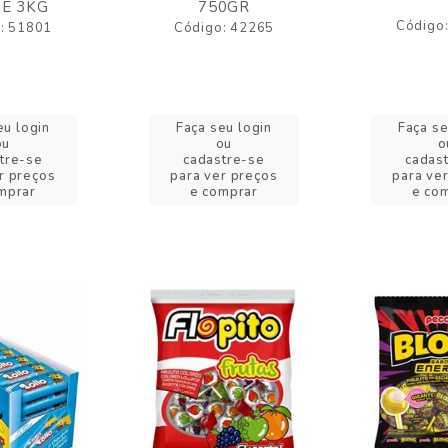
E 3KG
750GR
Código
: 51801
Código: 42265
eu login
Faça seu login
Faça se
ou
ou
o
tre-se
cadastre-se
cadas
r preços
para ver preços
para ve
mprar
e comprar
e co