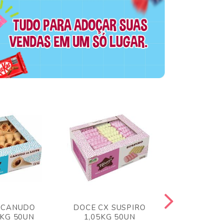
 CANUDO
DOCE CX SUSPIRO
DOCE CX 
6KG 50UN
1,05KG 50UN
VERM 1,8