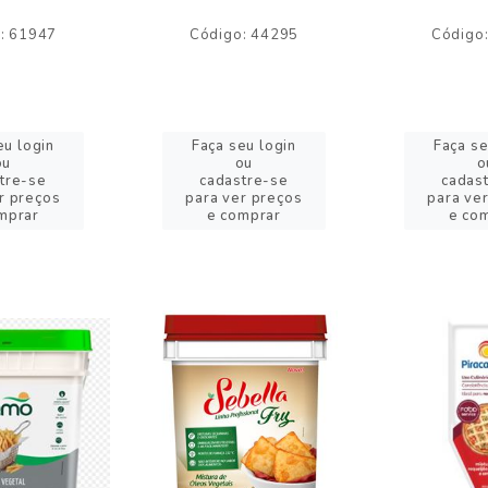
: 61947
Código: 44295
Código
eu login
Faça seu login
Faça se
ou
ou
o
tre-se
cadastre-se
cadas
r preços
para ver preços
para ve
mprar
e comprar
e co