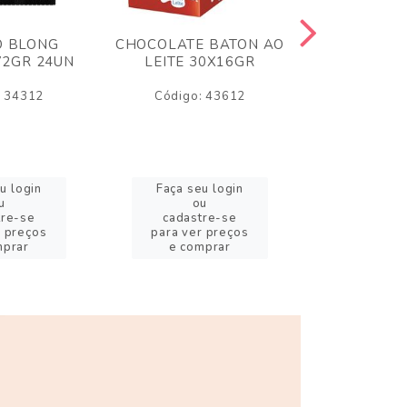
O BLONG
CHOCOLATE BATON AO
CHICLE P
72GR 24UN
LEITE 30X16GR
BABA DE
180
: 34312
Código: 43612
Código:
u login
Faça seu login
Faça se
u
ou
o
tre-se
cadastre-se
cadast
r preços
para ver preços
para ver
mprar
e comprar
e com