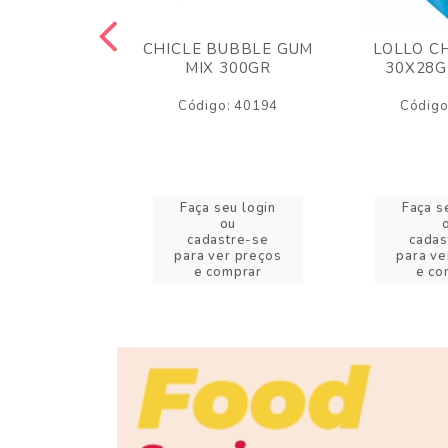
M ARCOR
CHICLE BUBBLE GUM
LOLLO C
BRIGADEIRO
MIX 300GR
30X28G
50GR
Código: 40194
Código
o: 18626
eu login
Faça seu login
Faça s
ou
ou
stre-se
cadastre-se
cadas
er preços
para ver preços
para ve
omprar
e comprar
e co