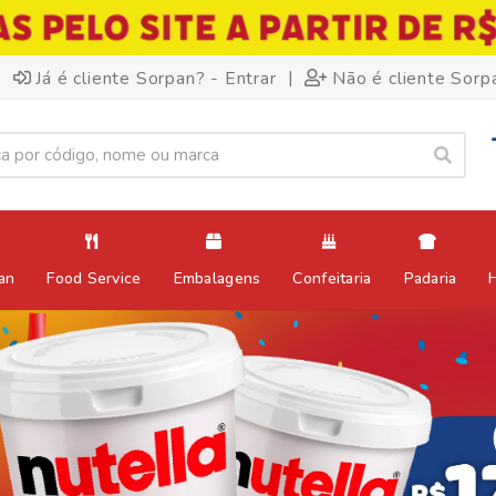
|
Já é cliente Sorpan? - Entrar
Não é cliente Sorp
an
Food Service
Embalagens
Confeitaria
Padaria