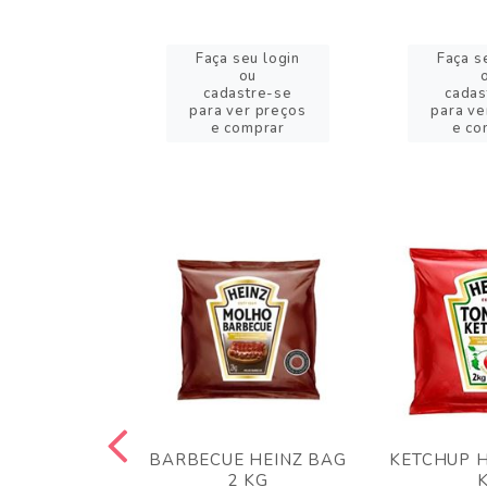
eu login
Faça seu login
Faça s
ou
ou
stre-se
cadastre-se
cadas
er preços
para ver preços
para ve
omprar
e comprar
e co
 PANKO 1KG
BARBECUE HEINZ BAG
KETCHUP H
ARUI
2 KG