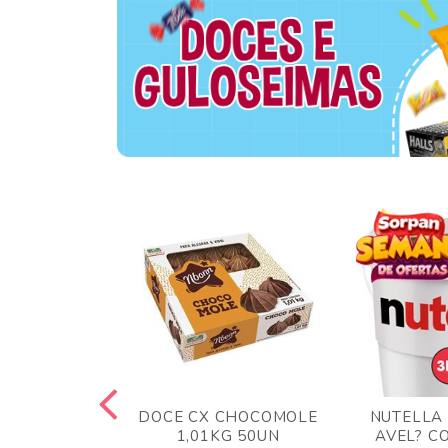
TA AO LEITE
DOCE CX CHOCOMOLE
NUTELLA
 372GR
1,01KG 50UN
AVEL? C