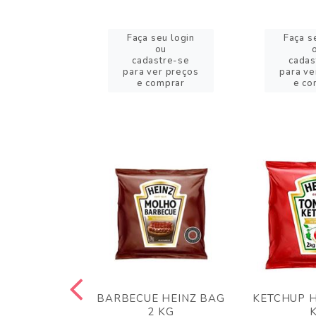
eu login
Faça seu login
Faça s
ou
ou
stre-se
cadastre-se
cadas
er preços
para ver preços
para ve
omprar
e comprar
e co
 PANKO 1KG
BARBECUE HEINZ BAG
KETCHUP H
ARUI
2 KG