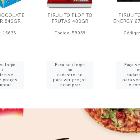
HOCOLATE
PIRULITO FLOPITO
PIRULIT
R 840GR
FRUTAS 400GR
ENERGY 6
: 16635
Código: 59089
Código
eu login
Faça seu login
Faça se
ou
ou
o
tre-se
cadastre-se
cadas
r preços
para ver preços
para ve
mprar
e comprar
e co