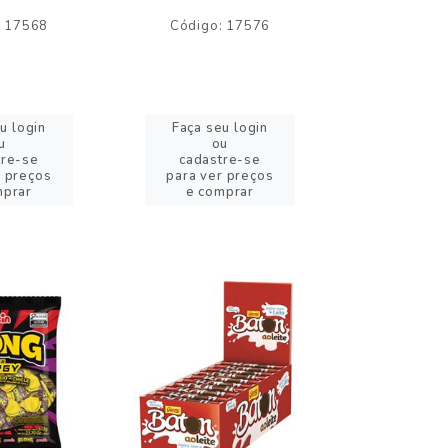
: 17568
Código: 17576
Código:
u login
Faça seu login
Faça se
u
ou
o
tre-se
cadastre-se
cadast
r preços
para ver preços
para ver
mprar
e comprar
e com