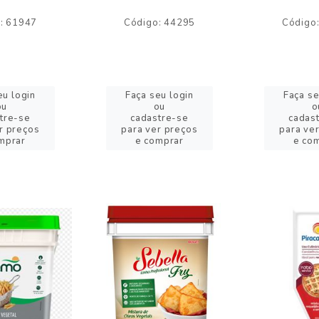
: 61947
Código: 44295
Código
eu login
Faça seu login
Faça se
ou
ou
o
tre-se
cadastre-se
cadas
r preços
para ver preços
para ve
mprar
e comprar
e co