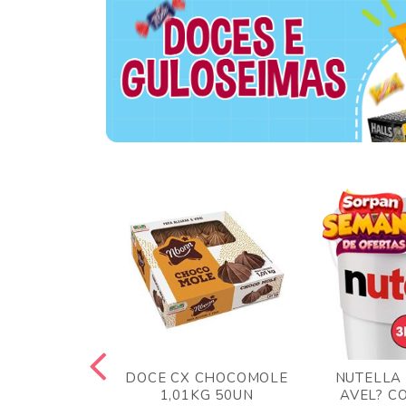
TA AO LEITE
DOCE CX CHOCOMOLE
NUTELLA
 372GR
1,01KG 50UN
AVEL? C