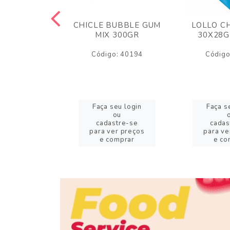
M ARCOR
CHICLE BUBBLE GUM
LOLLO C
BRIGADEIRO
MIX 300GR
30X28G
50GR
Código: 40194
Código
o: 18626
eu login
Faça seu login
Faça s
ou
ou
stre-se
cadastre-se
cadas
er preços
para ver preços
para ve
omprar
e comprar
e co