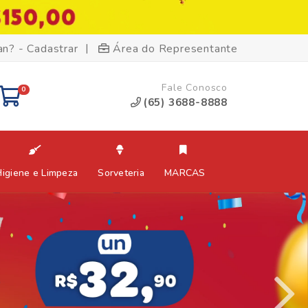
|
an? - Cadastrar
Área do Representante
Fale Conosco
0
(65) 3688-8888
Higiene e Limpeza
Sorveteria
MARCAS