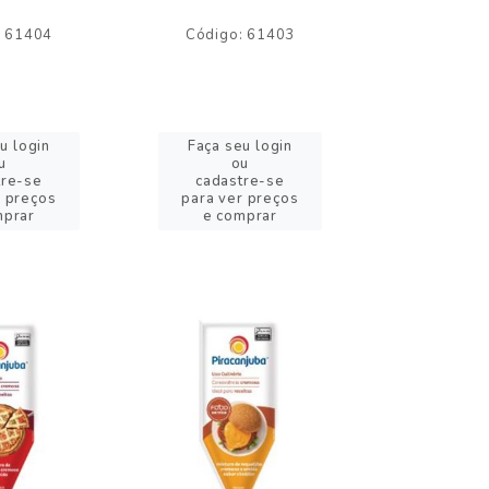
: 61404
Código: 61403
Código:
u login
Faça seu login
Faça se
u
ou
o
tre-se
cadastre-se
cadast
r preços
para ver preços
para ver
mprar
e comprar
e com