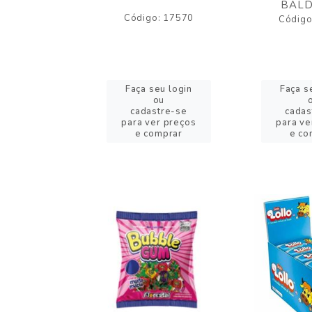
BALD
o: 43005
Código: 17570
Código
eu login
Faça seu login
Faça s
ou
ou
stre-se
cadastre-se
cadas
er preços
para ver preços
para ve
omprar
e comprar
e co