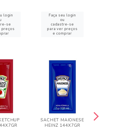
u login
Faça seu login
Faça se
u
ou
o
tre-se
cadastre-se
cadast
r preços
para ver preços
para ver
mprar
e comprar
e com
KETCHUP
SACHET MAIONESE
MILHO VER
144X7GR
HEINZ 144X7GR
1,70