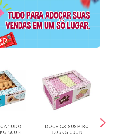
 CANUDO
DOCE CX SUSPIRO
DOCE CX 
6KG 50UN
1,05KG 50UN
VERM 1,8