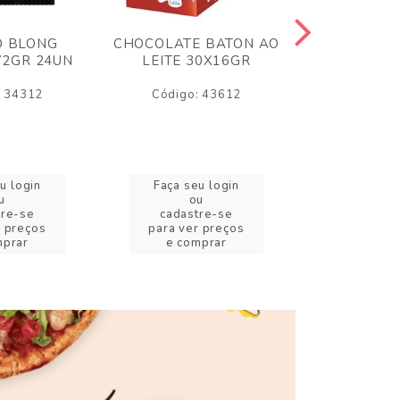
O BLONG
CHOCOLATE BATON AO
CHICLE P
72GR 24UN
LEITE 30X16GR
BABA DE
180
: 34312
Código: 43612
Código:
u login
Faça seu login
Faça se
u
ou
o
tre-se
cadastre-se
cadast
r preços
para ver preços
para ver
mprar
e comprar
e com