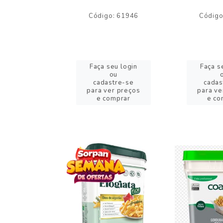
o: 59244
Código: 61946
Código
eu login
Faça seu login
Faça s
ou
ou
stre-se
cadastre-se
cadas
er preços
para ver preços
para ve
omprar
e comprar
e co