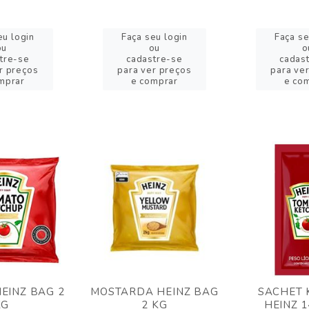
eu login
Faça seu login
Faça se
ou
ou
o
tre-se
cadastre-se
cadas
r preços
para ver preços
para ve
mprar
e comprar
e co
EINZ BAG 2
MOSTARDA HEINZ BAG
SACHET 
KG
2 KG
HEINZ 