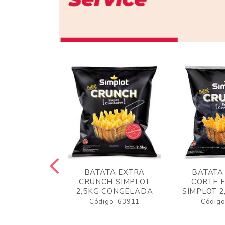
 RUSTICA
BATATA EXTRA
BATATA
LOT 2KG
CRUNCH SIMPLOT
CORTE 
GELADA
2,5KG CONGELADA
SIMPLOT 2
o: 63919
Código: 63911
Código