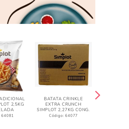
ADICIONAL
BATATA CRINKLE
BATATA 
LOT 2,5KG
EXTRA CRUNCH
SIMPLO
ELADA
SIMPLOT 2,27KG CONG.
CONGE
: 64081
Código: 64077
Código: