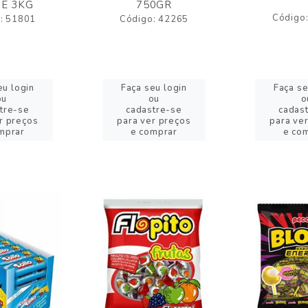
E 3KG
750GR
Código
: 51801
Código: 42265
eu login
Faça seu login
Faça se
ou
ou
o
tre-se
cadastre-se
cadas
r preços
para ver preços
para ve
mprar
e comprar
e co