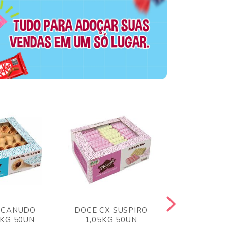
 CANUDO
DOCE CX SUSPIRO
DOCE CX 
6KG 50UN
1,05KG 50UN
VERM 1,8