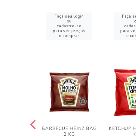
eu login
Faça seu login
Faça s
ou
ou
stre-se
cadastre-se
cadas
er preços
para ver preços
para ve
omprar
e comprar
e co
 PANKO 1KG
BARBECUE HEINZ BAG
KETCHUP H
ARUI
2 KG