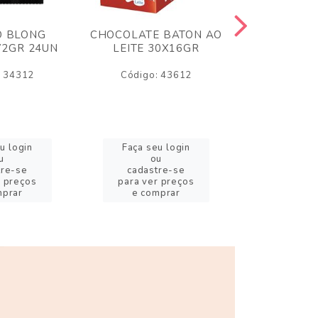
O BLONG
CHOCOLATE BATON AO
CHICLE P
72GR 24UN
LEITE 30X16GR
BABA DE
180
: 34312
Código: 43612
Código:
u login
Faça seu login
Faça se
u
ou
o
tre-se
cadastre-se
cadast
r preços
para ver preços
para ver
mprar
e comprar
e com