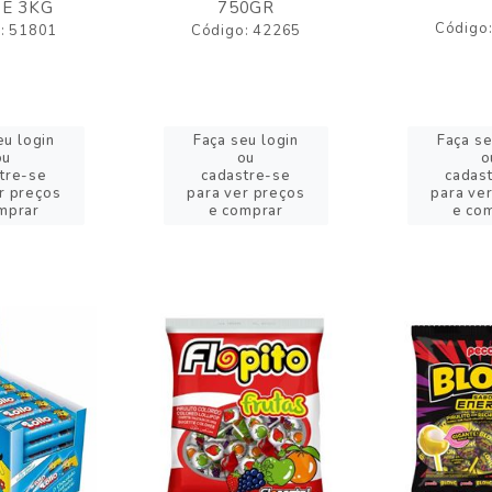
E 3KG
750GR
Código
: 51801
Código: 42265
eu login
Faça seu login
Faça se
ou
ou
o
tre-se
cadastre-se
cadas
r preços
para ver preços
para ve
mprar
e comprar
e co