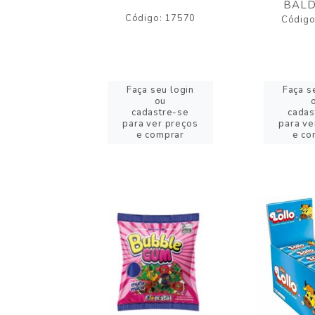
BALD
o: 43005
Código: 17570
Código
eu login
Faça seu login
Faça s
ou
ou
stre-se
cadastre-se
cadas
er preços
para ver preços
para ve
omprar
e comprar
e co