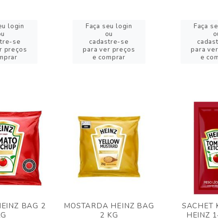
eu login
Faça seu login
Faça se
ou
ou
o
tre-se
cadastre-se
cadas
r preços
para ver preços
para ve
mprar
e comprar
e co
EINZ BAG 2
MOSTARDA HEINZ BAG
SACHET 
KG
2 KG
HEINZ 