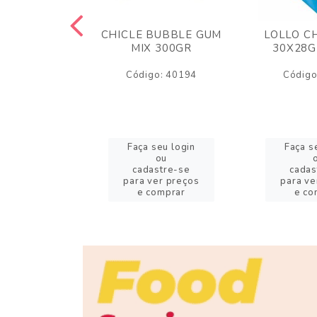
M ARCOR
CHICLE BUBBLE GUM
LOLLO C
BRIGADEIRO
MIX 300GR
30X28G
50GR
Código: 40194
Código
o: 18626
eu login
Faça seu login
Faça s
ou
ou
stre-se
cadastre-se
cadas
er preços
para ver preços
para ve
omprar
e comprar
e co