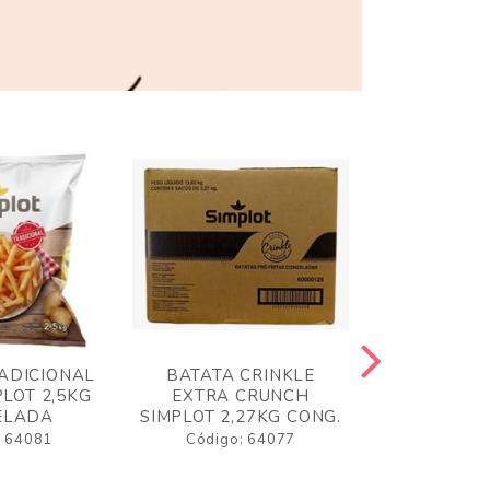
ADICIONAL
BATATA CRINKLE
BATATA 
LOT 2,5KG
EXTRA CRUNCH
SIMPLO
ELADA
SIMPLOT 2,27KG CONG.
CONGE
: 64081
Código: 64077
Código: