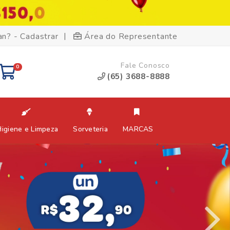
|
an? - Cadastrar
Área do Representante
Fale Conosco
0
(65) 3688-8888
Higiene e Limpeza
Sorveteria
MARCAS