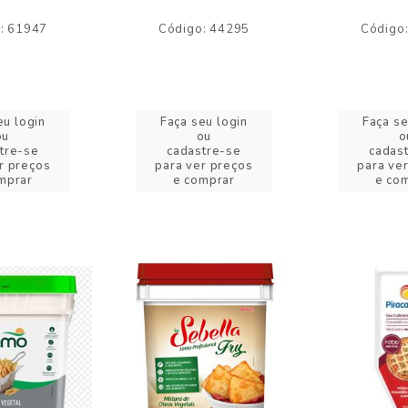
: 61947
Código: 44295
Código
eu login
Faça seu login
Faça se
ou
ou
o
tre-se
cadastre-se
cadas
r preços
para ver preços
para ve
mprar
e comprar
e co