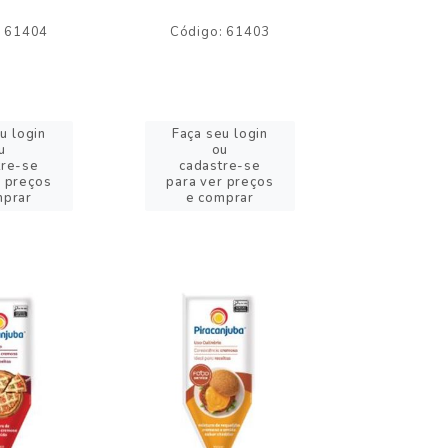
: 61404
Código: 61403
Código:
u login
Faça seu login
Faça se
u
ou
o
tre-se
cadastre-se
cadast
r preços
para ver preços
para ver
mprar
e comprar
e com