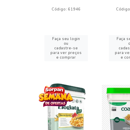
o: 59244
Código: 61946
Código
eu login
Faça seu login
Faça s
ou
ou
stre-se
cadastre-se
cadas
er preços
para ver preços
para ve
omprar
e comprar
e co