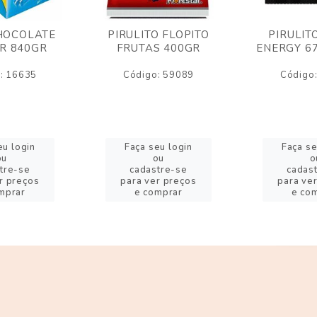
HOCOLATE
PIRULITO FLOPITO
PIRULIT
R 840GR
FRUTAS 400GR
ENERGY 6
: 16635
Código: 59089
Código
eu login
Faça seu login
Faça se
ou
ou
o
tre-se
cadastre-se
cadas
r preços
para ver preços
para ve
mprar
e comprar
e co