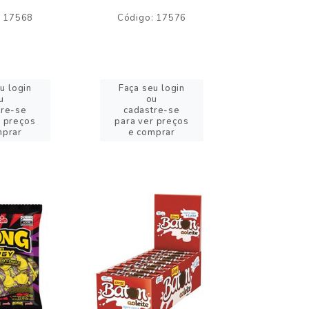
: 17568
Código: 17576
Código:
u login
Faça seu login
Faça se
u
ou
o
tre-se
cadastre-se
cadast
r preços
para ver preços
para ver
mprar
e comprar
e com