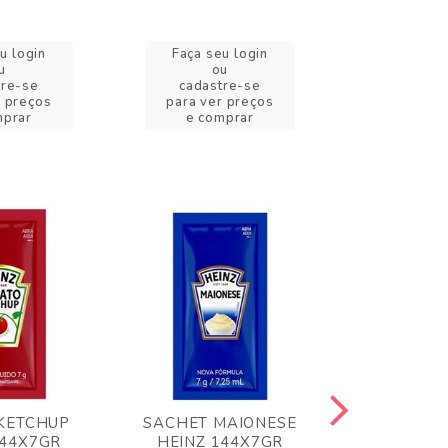
u login
Faça seu login
Faça se
u
ou
o
tre-se
cadastre-se
cadast
r preços
para ver preços
para ver
mprar
e comprar
e com
KETCHUP
SACHET MAIONESE
MILHO VER
144X7GR
HEINZ 144X7GR
1,70