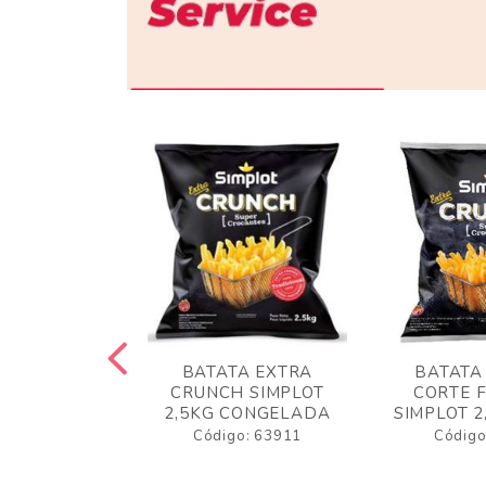
 RUSTICA
BATATA EXTRA
BATATA
LOT 2KG
CRUNCH SIMPLOT
CORTE 
GELADA
2,5KG CONGELADA
SIMPLOT 2
o: 63919
Código: 63911
Código