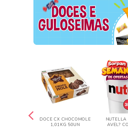
TA AO LEITE
DOCE CX CHOCOMOLE
NUTELLA
 372GR
1,01KG 50UN
AVEL? C