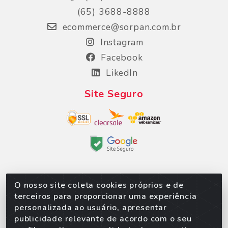
(65) 3688-8888
ecommerce@sorpan.com.br
Instagram
Facebook
LikedIn
Site Seguro
O nosso site coleta cookies próprios e de
Sorpan - Rodovia dos Imigrantes, Lote 06, São
terceiros para proporcionar uma experiência
Matheus, Várzea Grande/MT – CEP 78152-135 -
personalizada ao usuário, apresentar
CNPJ 02.623.537/0010-24
publicidade relevante de acordo com o seu