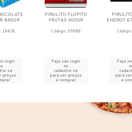
HOCOLATE
PIRULITO FLOPITO
PIRULIT
R 840GR
FRUTAS 400GR
ENERGY 6
: 16635
Código: 59089
Código
eu login
Faça seu login
Faça se
ou
ou
o
tre-se
cadastre-se
cadas
r preços
para ver preços
para ve
mprar
e comprar
e co