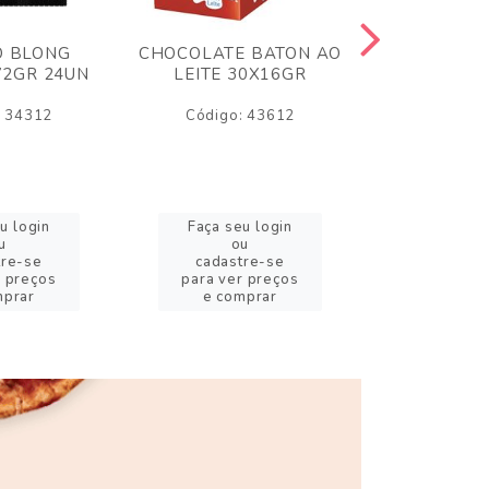
O BLONG
CHOCOLATE BATON AO
CHICLE P
72GR 24UN
LEITE 30X16GR
BABA DE
180
: 34312
Código: 43612
Código:
u login
Faça seu login
Faça se
u
ou
o
tre-se
cadastre-se
cadast
r preços
para ver preços
para ver
mprar
e comprar
e com