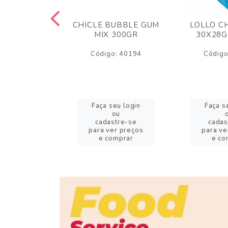
M ARCOR
CHICLE BUBBLE GUM
LOLLO C
BRIGADEIRO
MIX 300GR
30X28G
50GR
Código: 40194
Código
o: 18626
eu login
Faça seu login
Faça s
ou
ou
stre-se
cadastre-se
cadas
er preços
para ver preços
para ve
omprar
e comprar
e co