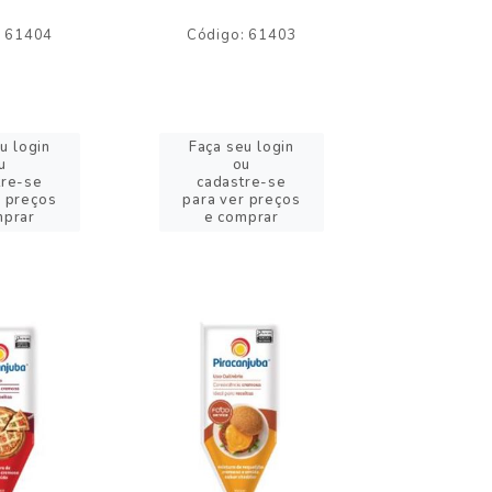
: 61404
Código: 61403
Código:
u login
Faça seu login
Faça se
u
ou
o
tre-se
cadastre-se
cadast
r preços
para ver preços
para ver
mprar
e comprar
e com