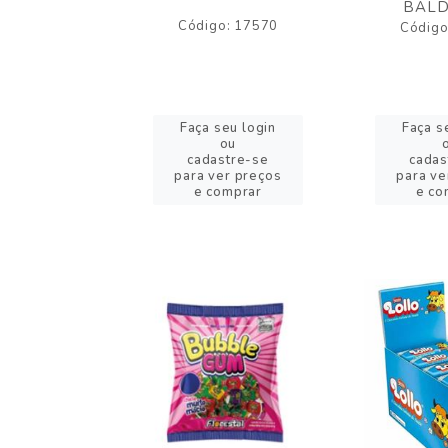
BALD
o: 43005
Código: 17570
Código
eu login
Faça seu login
Faça s
ou
ou
stre-se
cadastre-se
cadas
er preços
para ver preços
para ve
omprar
e comprar
e co