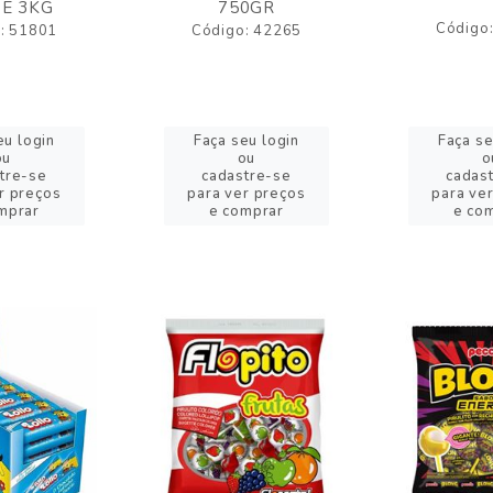
E 3KG
750GR
Código
: 51801
Código: 42265
eu login
Faça seu login
Faça se
ou
ou
o
tre-se
cadastre-se
cadas
r preços
para ver preços
para ve
mprar
e comprar
e co