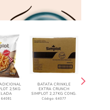
ADICIONAL
BATATA CRINKLE
BATATA 
LOT 2,5KG
EXTRA CRUNCH
SIMPLO
ELADA
SIMPLOT 2,27KG CONG.
CONGE
: 64081
Código: 64077
Código: