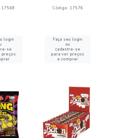
: 17568
Código: 17576
Código:
u login
Faça seu login
Faça se
u
ou
o
tre-se
cadastre-se
cadast
r preços
para ver preços
para ver
mprar
e comprar
e com