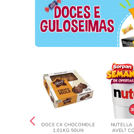
TA AO LEITE
DOCE CX CHOCOMOLE
NUTELLA
 372GR
1,01KG 50UN
AVEL? C