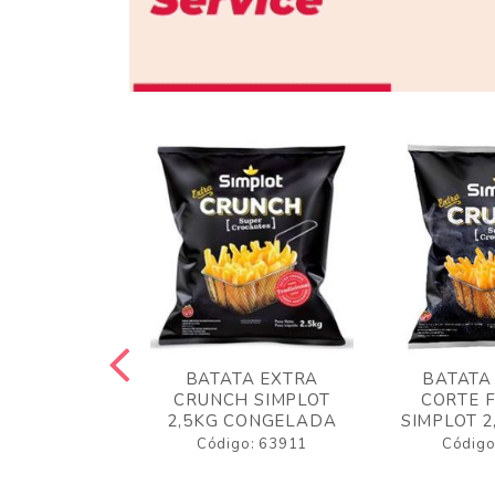
 RUSTICA
BATATA EXTRA
BATATA
LOT 2KG
CRUNCH SIMPLOT
CORTE 
GELADA
2,5KG CONGELADA
SIMPLOT 2
o: 63919
Código: 63911
Código