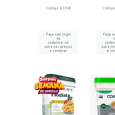
o: 59244
Código: 61946
Código
eu login
Faça seu login
Faça s
ou
ou
stre-se
cadastre-se
cadas
er preços
para ver preços
para ve
omprar
e comprar
e co