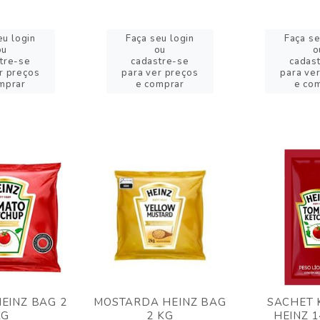
eu login
Faça seu login
Faça se
ou
ou
o
tre-se
cadastre-se
cadas
r preços
para ver preços
para ve
mprar
e comprar
e co
EINZ BAG 2
MOSTARDA HEINZ BAG
SACHET 
KG
2 KG
HEINZ 