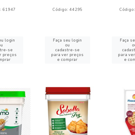
: 61947
Código: 44295
Código
eu login
Faça seu login
Faça se
ou
ou
o
tre-se
cadastre-se
cadas
r preços
para ver preços
para ve
mprar
e comprar
e co