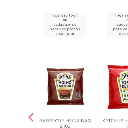
eu login
Faça seu login
Faça s
ou
ou
stre-se
cadastre-se
cadas
er preços
para ver preços
para ve
omprar
e comprar
e co
 PANKO 1KG
BARBECUE HEINZ BAG
KETCHUP H
ARUI
2 KG