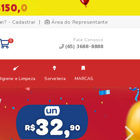
|
an? - Cadastrar
Área do Representante
Fale Conosco
0
(65) 3688-8888
Higiene e Limpeza
Sorveteria
MARCAS