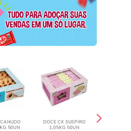
 CANUDO
DOCE CX SUSPIRO
DOCE CX 
6KG 50UN
1,05KG 50UN
VERM 1,8