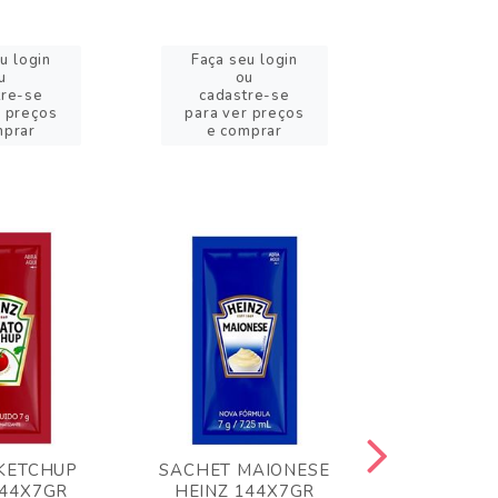
u login
Faça seu login
Faça se
u
ou
o
tre-se
cadastre-se
cadast
r preços
para ver preços
para ver
mprar
e comprar
e com
KETCHUP
SACHET MAIONESE
MILHO VER
144X7GR
HEINZ 144X7GR
1,70