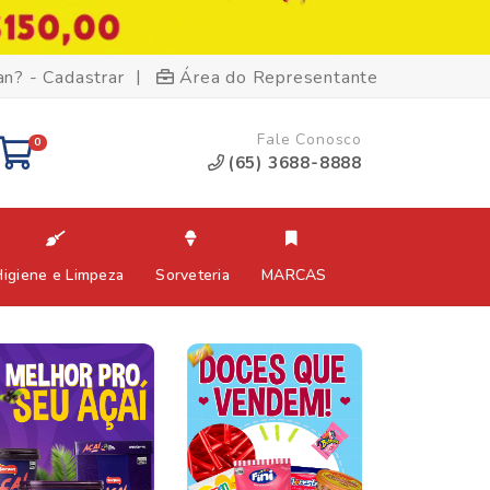
|
an? - Cadastrar
Área do Representante
Fale Conosco
0
(65) 3688-8888
Higiene e Limpeza
Sorveteria
MARCAS