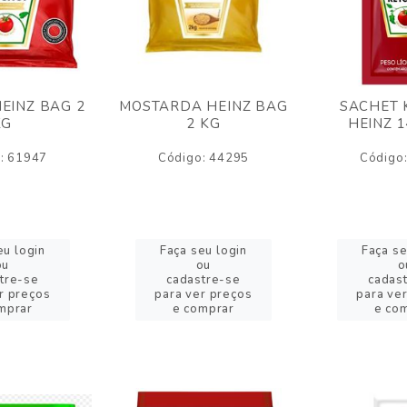
EINZ BAG 2
MOSTARDA HEINZ BAG
SACHET 
KG
2 KG
HEINZ 
: 61947
Código: 44295
Código
eu login
Faça seu login
Faça se
ou
ou
o
tre-se
cadastre-se
cadas
r preços
para ver preços
para ve
mprar
e comprar
e co