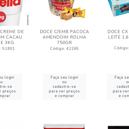
 CREME DE
DOCE C/EMB PACOCA
DOCE CX
OM CACAU
AMENDOIM ROLHA
LEITE 1,
E 3KG
750GR
Código
: 51801
Código: 42265
eu login
Faça seu login
Faça se
ou
ou
o
tre-se
cadastre-se
cadas
r preços
para ver preços
para ve
mprar
e comprar
e co