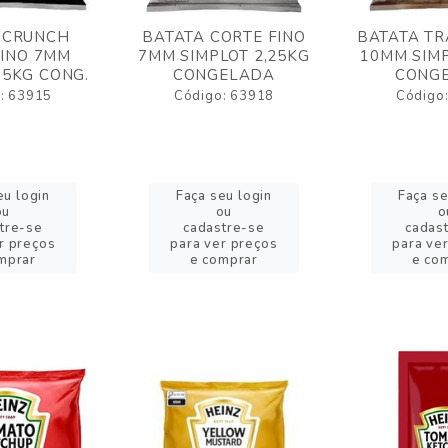
 CRUNCH
BATATA CORTE FINO
BATATA TR
FINO 7MM
7MM SIMPLOT 2,25KG
10MM SIMP
,5KG CONG.
CONGELADA
CONG
: 63915
Código: 63918
Código
eu login
Faça seu login
Faça se
ou
ou
o
tre-se
cadastre-se
cadas
r preços
para ver preços
para ve
mprar
e comprar
e co