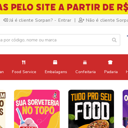
|
Já é cliente Sorpan? - Entrar
Não é cliente Sorp
an
Food Service
Embalagens
Confeitaria
Padaria