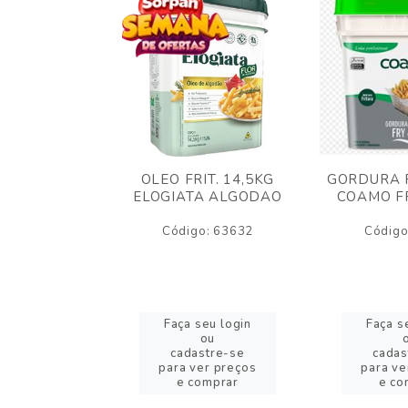
AO CREMOSO
OLEO FRIT. 14,5KG
GORDURA F
EDDAR
ELOGIATA ALGODAO
COAMO FR
JUBA 1,5KG
ELT
Código: 63632
Código
o: 53423
eu login
Faça seu login
Faça s
ou
ou
stre-se
cadastre-se
cadas
er preços
para ver preços
para ve
omprar
e comprar
e co