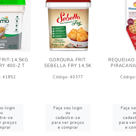
RIT-14,5KG
GORDURA FRIT.
REQUEIJAO
Y 400-Z T
SEBELLA FRY 14,5K
PIRACANJ
: 41852
Código: 40377
Código
eu login
Faça seu login
Faça se
ou
ou
o
tre-se
cadastre-se
cadas
r preços
para ver preços
para ve
mprar
e comprar
e co