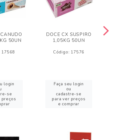
 CANUDO
DOCE CX SUSPIRO
DOCE CX 
6KG 50UN
1,05KG 50UN
VERM 1,8
: 17568
Código: 17576
Código:
u login
Faça seu login
Faça se
u
ou
o
tre-se
cadastre-se
cadast
r preços
para ver preços
para ver
mprar
e comprar
e com