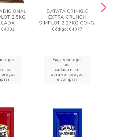
ADICIONAL
BATATA CRINKLE
BATATA 
LOT 2,5KG
EXTRA CRUNCH
SIMPLO
ELADA
SIMPLOT 2,27KG CONG.
CONGE
: 64081
Código: 64077
Código:
u login
Faça seu login
Faça se
u
ou
o
tre-se
cadastre-se
cadast
r preços
para ver preços
para ver
mprar
e comprar
e com