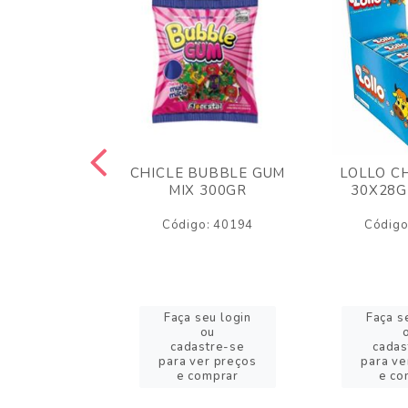
M ARCOR
CHICLE BUBBLE GUM
LOLLO C
BRIGADEIRO
MIX 300GR
30X28G
50GR
Código: 40194
Código
o: 18626
eu login
Faça seu login
Faça s
ou
ou
stre-se
cadastre-se
cadas
er preços
para ver preços
para ve
omprar
e comprar
e co