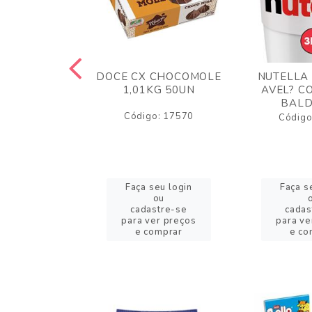
TA AO LEITE
DOCE CX CHOCOMOLE
NUTELLA
 372GR
1,01KG 50UN
AVEL? C
BALD
o: 43005
Código: 17570
Código
eu login
Faça seu login
Faça s
ou
ou
stre-se
cadastre-se
cadas
er preços
para ver preços
para ve
omprar
e comprar
e co