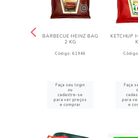
 PANKO 1KG
BARBECUE HEINZ BAG
KETCHUP H
ARUI
2 KG
o: 59244
Código: 61946
Código
eu login
Faça seu login
Faça s
ou
ou
stre-se
cadastre-se
cadas
er preços
para ver preços
para ve
omprar
e comprar
e co