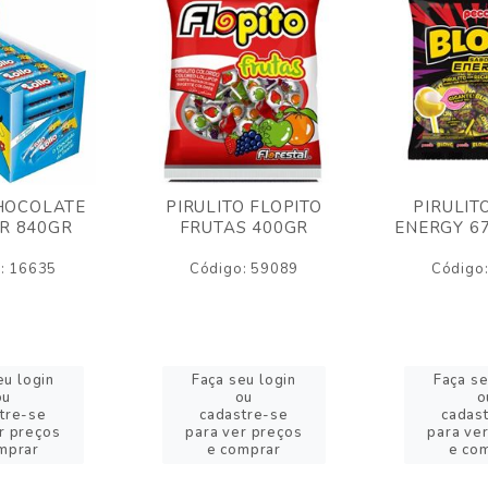
HOCOLATE
PIRULITO FLOPITO
PIRULIT
R 840GR
FRUTAS 400GR
ENERGY 6
: 16635
Código: 59089
Código
eu login
Faça seu login
Faça se
ou
ou
o
tre-se
cadastre-se
cadas
r preços
para ver preços
para ve
mprar
e comprar
e co