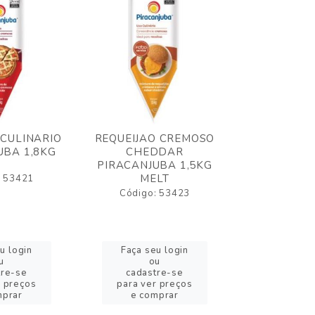
 CULINARIO
REQUEIJAO CREMOSO
OLEO FRIT
UBA 1,8KG
CHEDDAR
ELOGIATA
PIRACANJUBA 1,5KG
MELT
: 53421
Código:
Código: 53423
u login
Faça seu login
Faça se
u
ou
o
tre-se
cadastre-se
cadast
r preços
para ver preços
para ver
mprar
e comprar
e com