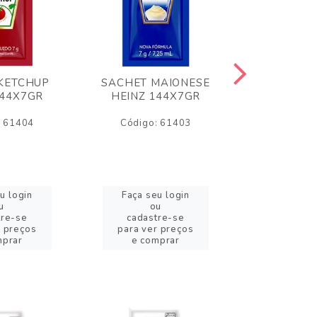
KETCHUP
SACHET MAIONESE
MILHO VER
144X7GR
HEINZ 144X7GR
1,70
: 61404
Código: 61403
Código:
u login
Faça seu login
Faça se
u
ou
o
tre-se
cadastre-se
cadast
r preços
para ver preços
para ver
mprar
e comprar
e com