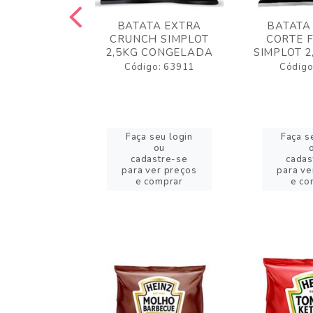
 RUSTICA
BATATA EXTRA
BATATA
LOT 2KG
CRUNCH SIMPLOT
CORTE 
GELADA
2,5KG CONGELADA
SIMPLOT 2
o: 63919
Código: 63911
Código
eu login
Faça seu login
Faça s
ou
ou
stre-se
cadastre-se
cadas
er preços
para ver preços
para ve
omprar
e comprar
e co