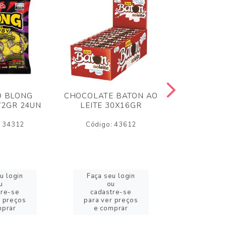
O BLONG
CHOCOLATE BATON AO
CHICLE P
72GR 24UN
LEITE 30X16GR
BABA DE
180
: 34312
Código: 43612
Código:
u login
Faça seu login
Faça se
u
ou
o
tre-se
cadastre-se
cadast
r preços
para ver preços
para ver
mprar
e comprar
e com