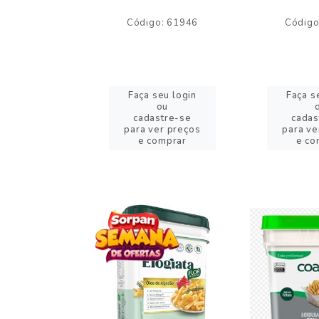
o: 59244
Código: 61946
Código
eu login
Faça seu login
Faça s
ou
ou
stre-se
cadastre-se
cadas
er preços
para ver preços
para ve
omprar
e comprar
e co