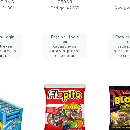
E 3KG
750GR
Código
: 51801
Código: 42265
eu login
Faça seu login
Faça se
ou
ou
o
tre-se
cadastre-se
cadas
r preços
para ver preços
para ve
mprar
e comprar
e co