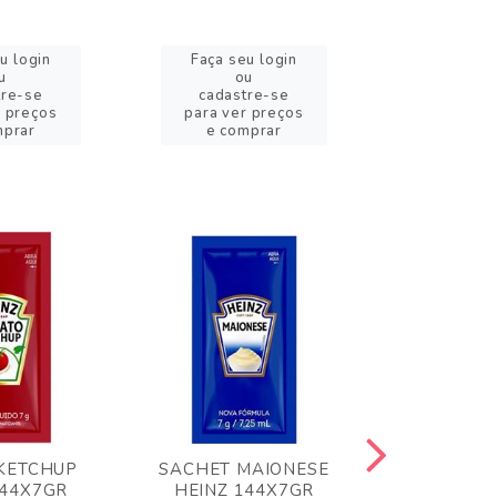
u login
Faça seu login
Faça se
u
ou
o
tre-se
cadastre-se
cadast
r preços
para ver preços
para ver
mprar
e comprar
e com
KETCHUP
SACHET MAIONESE
MILHO VER
144X7GR
HEINZ 144X7GR
1,70