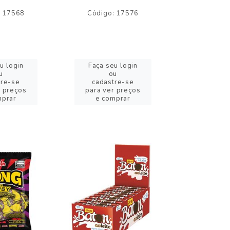
: 17568
Código: 17576
Código:
u login
Faça seu login
Faça se
u
ou
o
tre-se
cadastre-se
cadast
r preços
para ver preços
para ver
mprar
e comprar
e com