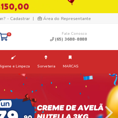
|
an? - Cadastrar
Área do Representante
Fale Conosco
0
(65) 3688-8888
Higiene e Limpeza
Sorveteria
MARCAS