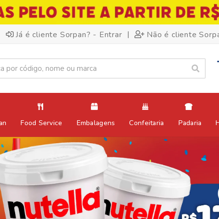
|
Já é cliente Sorpan? - Entrar
Não é cliente Sorp
an
Food Service
Embalagens
Confeitaria
Padaria