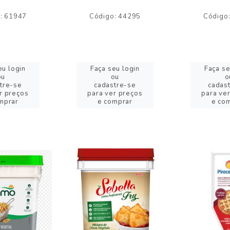
: 61947
Código: 44295
Código
eu login
Faça seu login
Faça se
ou
ou
o
tre-se
cadastre-se
cadas
r preços
para ver preços
para ve
mprar
e comprar
e co