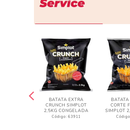
 RUSTICA
BATATA EXTRA
BATATA
LOT 2KG
CRUNCH SIMPLOT
CORTE 
GELADA
2,5KG CONGELADA
SIMPLOT 2
o: 63919
Código: 63911
Código