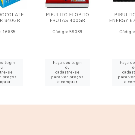
HOCOLATE
PIRULITO FLOPITO
PIRULIT
R 840GR
FRUTAS 400GR
ENERGY 6
: 16635
Código: 59089
Código
eu login
Faça seu login
Faça se
ou
ou
o
tre-se
cadastre-se
cadas
r preços
para ver preços
para ve
mprar
e comprar
e co