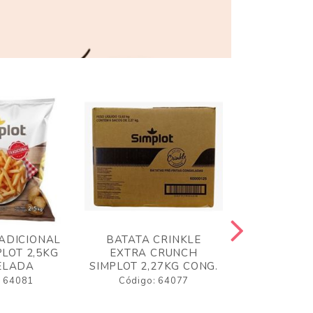
ADICIONAL
BATATA CRINKLE
BATATA 
LOT 2,5KG
EXTRA CRUNCH
SIMPLO
ELADA
SIMPLOT 2,27KG CONG.
CONGE
: 64081
Código: 64077
Código: