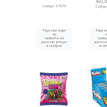
BALD
o: 43005
Código: 17570
Código
eu login
Faça seu login
Faça s
ou
ou
stre-se
cadastre-se
cadas
er preços
para ver preços
para ve
omprar
e comprar
e co