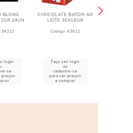
O BLONG
CHOCOLATE BATON AO
CHICLE P
72GR 24UN
LEITE 30X16GR
BABA DE
180
: 34312
Código: 43612
Código:
u login
Faça seu login
Faça se
u
ou
o
tre-se
cadastre-se
cadast
r preços
para ver preços
para ver
mprar
e comprar
e com