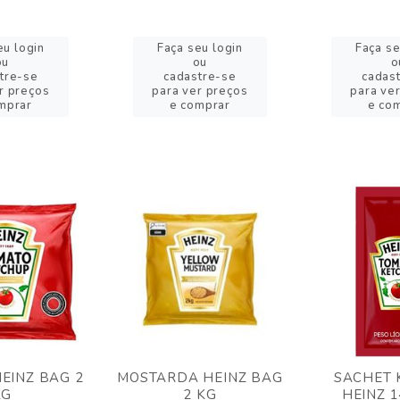
eu login
Faça seu login
Faça se
ou
ou
o
tre-se
cadastre-se
cadas
r preços
para ver preços
para ve
mprar
e comprar
e co
EINZ BAG 2
MOSTARDA HEINZ BAG
SACHET 
KG
2 KG
HEINZ 