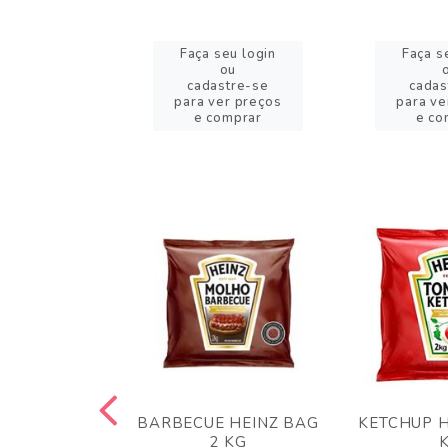
eu login
Faça seu login
Faça s
ou
ou
stre-se
cadastre-se
cadas
er preços
para ver preços
para ve
omprar
e comprar
e co
 PANKO 1KG
BARBECUE HEINZ BAG
KETCHUP H
ARUI
2 KG