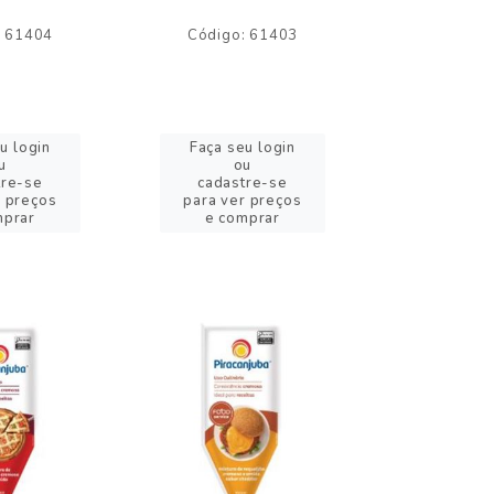
: 61404
Código: 61403
Código:
u login
Faça seu login
Faça se
u
ou
o
tre-se
cadastre-se
cadast
r preços
para ver preços
para ver
mprar
e comprar
e com