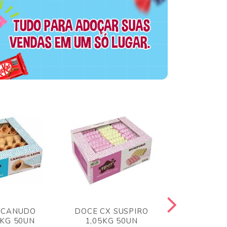
 CANUDO
DOCE CX SUSPIRO
DOCE CX 
6KG 50UN
1,05KG 50UN
VERM 1,8