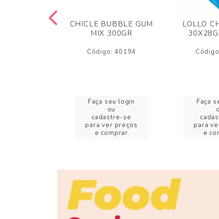
M ARCOR
CHICLE BUBBLE GUM
LOLLO C
BRIGADEIRO
MIX 300GR
30X28G
50GR
Código: 40194
Código
o: 18626
eu login
Faça seu login
Faça s
ou
ou
stre-se
cadastre-se
cadas
er preços
para ver preços
para ve
omprar
e comprar
e co