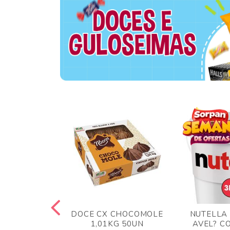
TA AO LEITE
DOCE CX CHOCOMOLE
NUTELLA
 372GR
1,01KG 50UN
AVEL? C