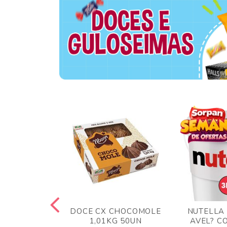
TA AO LEITE
DOCE CX CHOCOMOLE
NUTELLA
 372GR
1,01KG 50UN
AVEL? C