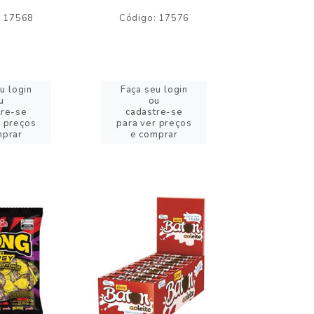
: 17568
Código: 17576
Código:
u login
Faça seu login
Faça se
u
ou
o
tre-se
cadastre-se
cadast
r preços
para ver preços
para ver
mprar
e comprar
e com