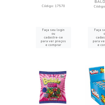
BALD
o: 43005
Código: 17570
Código
eu login
Faça seu login
Faça s
ou
ou
stre-se
cadastre-se
cadas
er preços
para ver preços
para ve
omprar
e comprar
e co