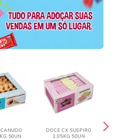
 CANUDO
DOCE CX SUSPIRO
DOCE CX 
6KG 50UN
1,05KG 50UN
VERM 1,8