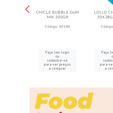
M ARCOR
CHICLE BUBBLE GUM
LOLLO C
BRIGADEIRO
MIX 300GR
30X28G
50GR
Código: 40194
Código
o: 18626
eu login
Faça seu login
Faça s
ou
ou
stre-se
cadastre-se
cadas
er preços
para ver preços
para ve
omprar
e comprar
e co