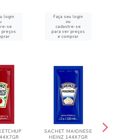
u login
Faça seu login
Faça se
u
ou
o
tre-se
cadastre-se
cadast
r preços
para ver preços
para ver
mprar
e comprar
e com
KETCHUP
SACHET MAIONESE
MILHO VER
144X7GR
HEINZ 144X7GR
1,70