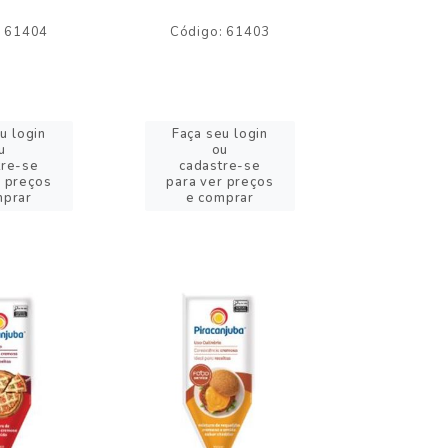
: 61404
Código: 61403
Código:
u login
Faça seu login
Faça se
u
ou
o
tre-se
cadastre-se
cadast
r preços
para ver preços
para ver
mprar
e comprar
e com