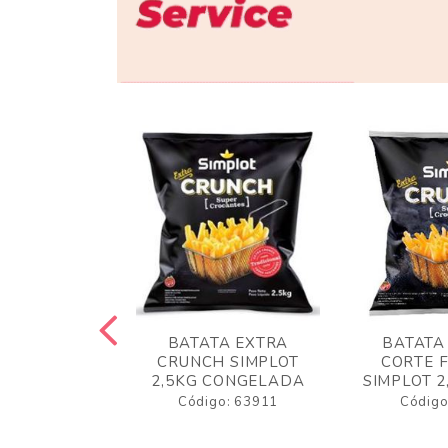
 RUSTICA
BATATA EXTRA
BATATA
LOT 2KG
CRUNCH SIMPLOT
CORTE 
GELADA
2,5KG CONGELADA
SIMPLOT 2
o: 63919
Código: 63911
Código