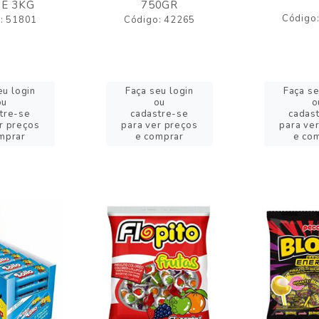
E 3KG
750GR
Código
: 51801
Código: 42265
eu login
Faça seu login
Faça se
ou
ou
o
tre-se
cadastre-se
cadas
r preços
para ver preços
para ve
mprar
e comprar
e co