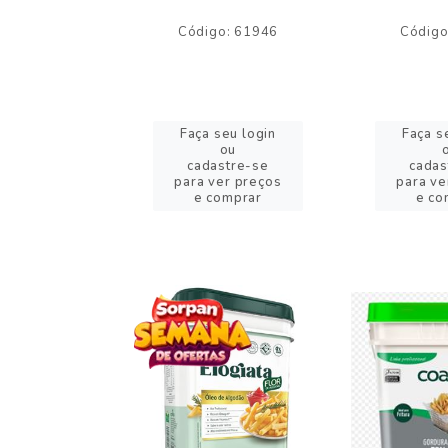
o: 59244
Código: 61946
Código
eu login
Faça seu login
Faça s
ou
ou
stre-se
cadastre-se
cadas
er preços
para ver preços
para ve
omprar
e comprar
e co