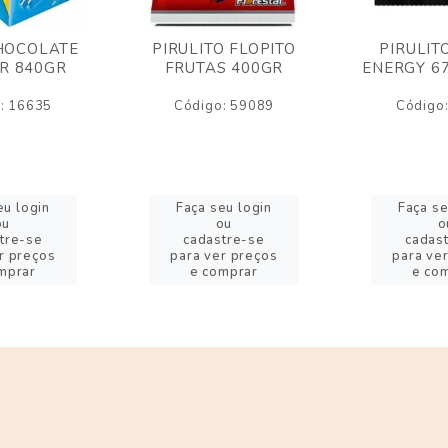
HOCOLATE
PIRULITO FLOPITO
PIRULIT
R 840GR
FRUTAS 400GR
ENERGY 6
: 16635
Código: 59089
Código
eu login
Faça seu login
Faça se
ou
ou
o
tre-se
cadastre-se
cadas
r preços
para ver preços
para ve
mprar
e comprar
e co