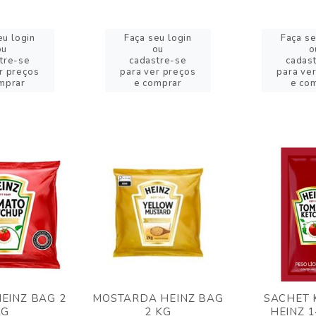
eu login
Faça seu login
Faça se
ou
ou
o
tre-se
cadastre-se
cadas
r preços
para ver preços
para ve
mprar
e comprar
e co
EINZ BAG 2
MOSTARDA HEINZ BAG
SACHET 
KG
2 KG
HEINZ 