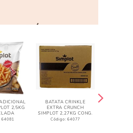
ADICIONAL
BATATA CRINKLE
BATATA 
LOT 2,5KG
EXTRA CRUNCH
SIMPLO
ELADA
SIMPLOT 2,27KG CONG.
CONGE
: 64081
Código: 64077
Código: