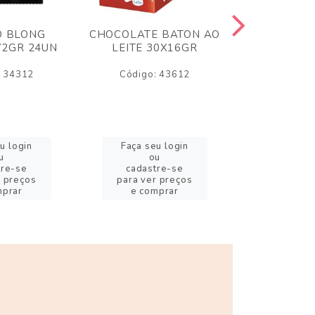
O BLONG
CHOCOLATE BATON AO
CHICLE P
72GR 24UN
LEITE 30X16GR
BABA DE
180
: 34312
Código: 43612
Código:
u login
Faça seu login
Faça se
u
ou
o
tre-se
cadastre-se
cadast
r preços
para ver preços
para ver
mprar
e comprar
e com