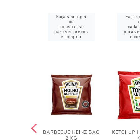
eu login
Faça seu login
Faça s
ou
ou
stre-se
cadastre-se
cadas
er preços
para ver preços
para ve
omprar
e comprar
e co
 PANKO 1KG
BARBECUE HEINZ BAG
KETCHUP H
ARUI
2 KG