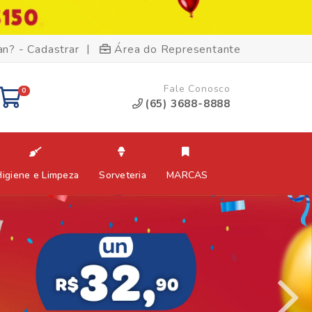
|
an? - Cadastrar
Área do Representante
Fale Conosco
0
(65) 3688-8888
Higiene e Limpeza
Sorveteria
MARCAS