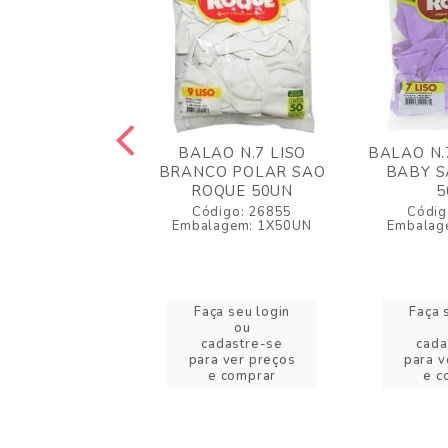
O N.7 LISO
BALAO N.7 LISO
BALAO N.
JA MANDARIM
BRANCO POLAR SAO
BABY S
ROQUE 50UN
ROQUE 50UN
5
igo: 26876
Código: 26855
Códig
agem: 1X50UN
Embalagem: 1X50UN
Embalag
a seu login
Faça seu login
Faça 
ou
ou
adastre-se
cadastre-se
cada
a ver preços
para ver preços
para v
e comprar
e comprar
e c