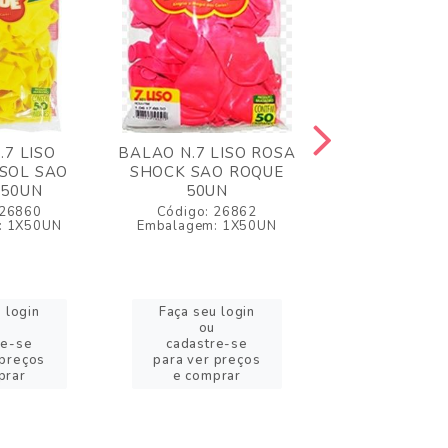
.7 LISO
BALAO N.7 LISO ROSA
BALAO N.7
SOL SAO
SHOCK SAO ROQUE
SORTIDO SAO
 50UN
50UN
50UN
 26860
Código: 26862
Código: 2
: 1X50UN
Embalagem: 1X50UN
Embalagem: 
 login
Faça seu login
Faça seu l
ou
ou
re-se
cadastre-se
cadastre
 preços
para ver preços
para ver pr
prar
e comprar
e compr