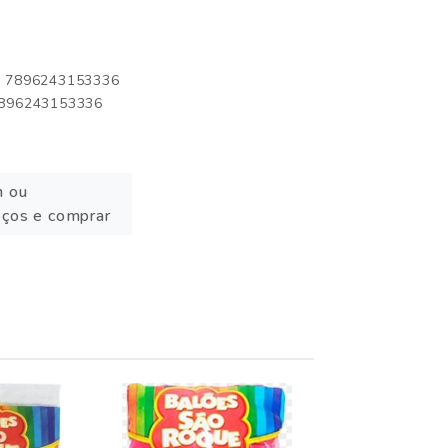
o: 7896243153336
 7896243153336
n ou
eços e comprar