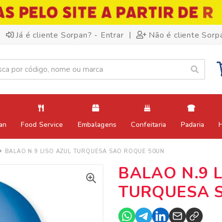
|
Já é cliente Sorpan? - Entrar
Não é cliente Sorp
an
Food Service
Embalagens
Confeitaria
Padaria
BALAO N.9 LISO AZUL TURQUESA SAO ROQUE 50UN
BALAO N.9 
TURQUESA 