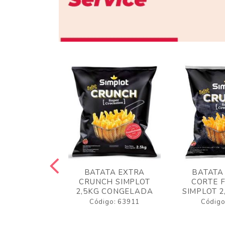
 RUSTICA
BATATA EXTRA
BATATA
LOT 2KG
CRUNCH SIMPLOT
CORTE 
GELADA
2,5KG CONGELADA
SIMPLOT 2
o: 63919
Código: 63911
Código