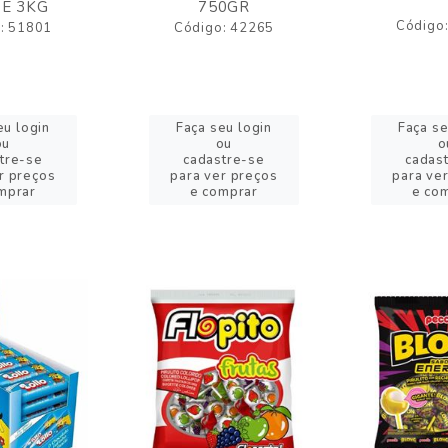
E 3KG
750GR
Código
: 51801
Código: 42265
eu login
Faça seu login
Faça se
ou
ou
o
tre-se
cadastre-se
cadas
r preços
para ver preços
para ve
mprar
e comprar
e co