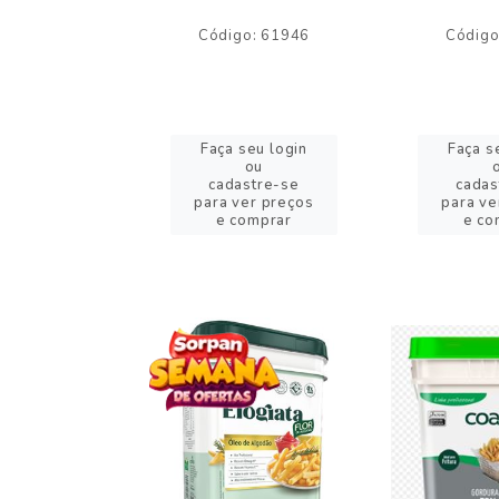
o: 59244
Código: 61946
Código
eu login
Faça seu login
Faça s
ou
ou
stre-se
cadastre-se
cadas
er preços
para ver preços
para ve
omprar
e comprar
e co