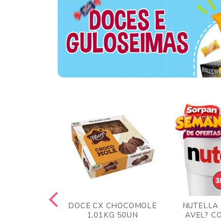
TA AO LEITE
DOCE CX CHOCOMOLE
NUTELLA
 372GR
1,01KG 50UN
AVEL? C