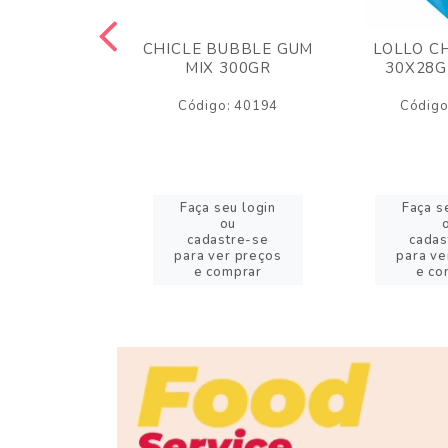
M ARCOR
CHICLE BUBBLE GUM
LOLLO C
BRIGADEIRO
MIX 300GR
30X28G
50GR
Código: 40194
Código
o: 18626
eu login
Faça seu login
Faça s
ou
ou
stre-se
cadastre-se
cadas
er preços
para ver preços
para ve
omprar
e comprar
e co