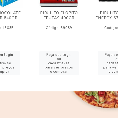
HOCOLATE
PIRULITO FLOPITO
PIRULIT
R 840GR
FRUTAS 400GR
ENERGY 6
: 16635
Código: 59089
Código
eu login
Faça seu login
Faça se
ou
ou
o
tre-se
cadastre-se
cadas
r preços
para ver preços
para ve
mprar
e comprar
e co