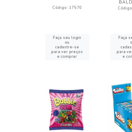
BALD
o: 43005
Código: 17570
Código
eu login
Faça seu login
Faça s
ou
ou
stre-se
cadastre-se
cadas
er preços
para ver preços
para ve
omprar
e comprar
e co