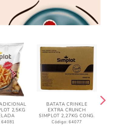
ADICIONAL
BATATA CRINKLE
BATATA 
LOT 2,5KG
EXTRA CRUNCH
SIMPLO
ELADA
SIMPLOT 2,27KG CONG.
CONGE
: 64081
Código: 64077
Código: