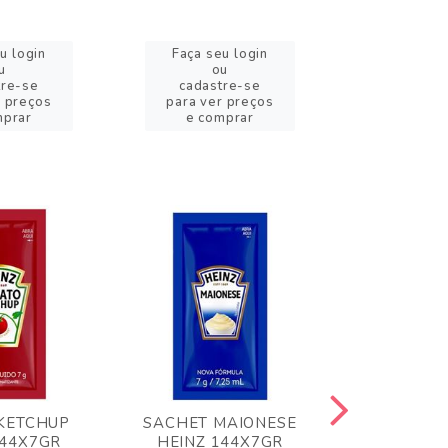
u login
Faça seu login
Faça se
u
ou
o
tre-se
cadastre-se
cadast
r preços
para ver preços
para ver
mprar
e comprar
e com
KETCHUP
SACHET MAIONESE
MILHO VER
144X7GR
HEINZ 144X7GR
1,70