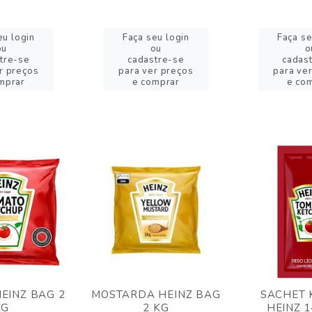
eu login
Faça seu login
Faça se
ou
ou
o
tre-se
cadastre-se
cadas
r preços
para ver preços
para ve
mprar
e comprar
e co
EINZ BAG 2
MOSTARDA HEINZ BAG
SACHET 
KG
2 KG
HEINZ 