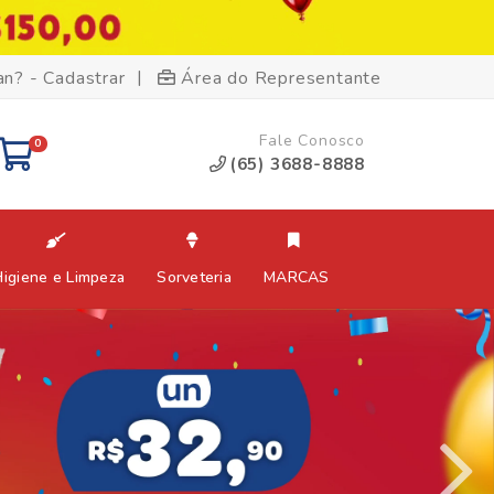
|
an? - Cadastrar
Área do Representante
Fale Conosco
0
(65) 3688-8888
Higiene e Limpeza
Sorveteria
MARCAS