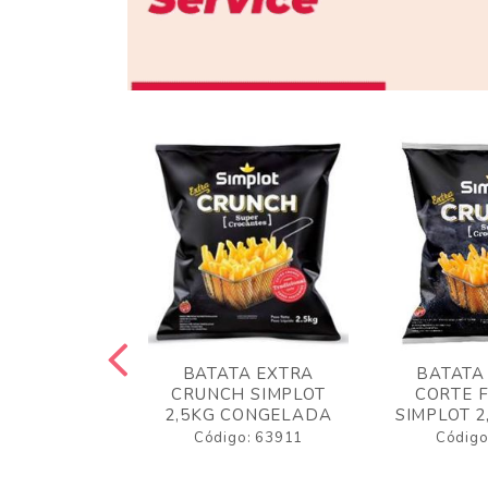
 RUSTICA
BATATA EXTRA
BATATA
LOT 2KG
CRUNCH SIMPLOT
CORTE 
GELADA
2,5KG CONGELADA
SIMPLOT 2
o: 63919
Código: 63911
Código