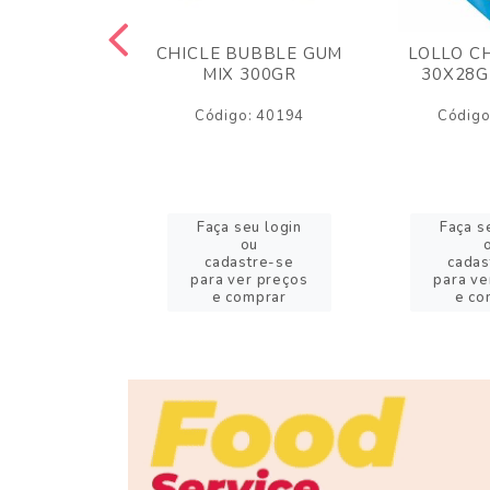
M ARCOR
CHICLE BUBBLE GUM
LOLLO C
BRIGADEIRO
MIX 300GR
30X28G
50GR
Código: 40194
Código
o: 18626
eu login
Faça seu login
Faça s
ou
ou
stre-se
cadastre-se
cadas
er preços
para ver preços
para ve
omprar
e comprar
e co