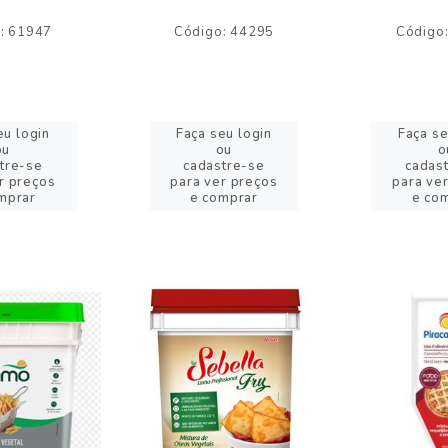
: 61947
Código: 44295
Código
eu login
Faça seu login
Faça se
ou
ou
o
tre-se
cadastre-se
cadas
r preços
para ver preços
para ve
mprar
e comprar
e co