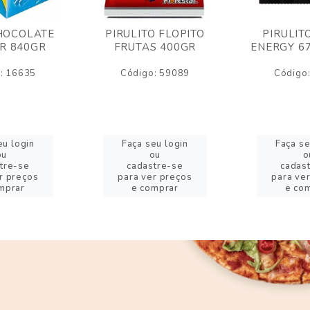
HOCOLATE
PIRULITO FLOPITO
PIRULIT
R 840GR
FRUTAS 400GR
ENERGY 6
: 16635
Código: 59089
Código
eu login
Faça seu login
Faça se
ou
ou
o
tre-se
cadastre-se
cadas
r preços
para ver preços
para ve
mprar
e comprar
e co