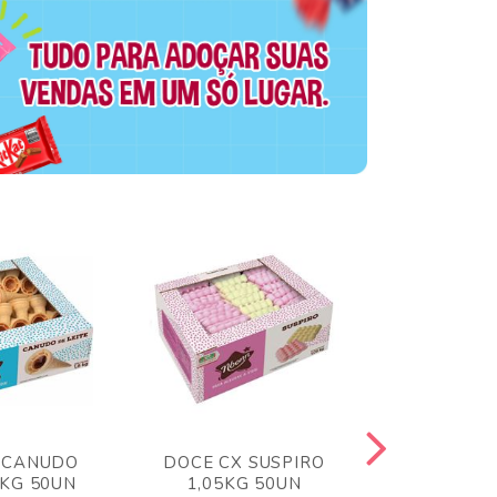
 CANUDO
DOCE CX SUSPIRO
DOCE CX 
6KG 50UN
1,05KG 50UN
VERM 1,8