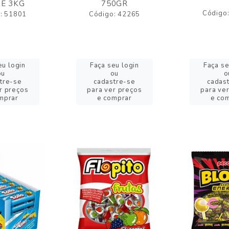
E 3KG
750GR
Código
: 51801
Código: 42265
eu login
Faça seu login
Faça se
ou
ou
o
tre-se
cadastre-se
cadas
r preços
para ver preços
para ve
mprar
e comprar
e co