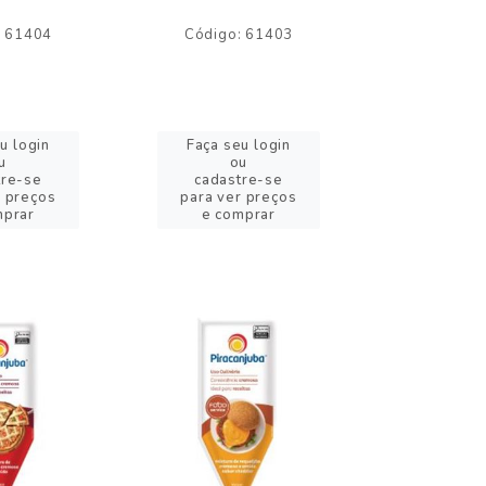
: 61404
Código: 61403
Código:
u login
Faça seu login
Faça se
u
ou
o
tre-se
cadastre-se
cadast
r preços
para ver preços
para ver
mprar
e comprar
e com