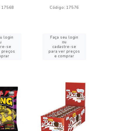
: 17568
Código: 17576
Código:
u login
Faça seu login
Faça se
u
ou
o
tre-se
cadastre-se
cadast
r preços
para ver preços
para ver
mprar
e comprar
e com