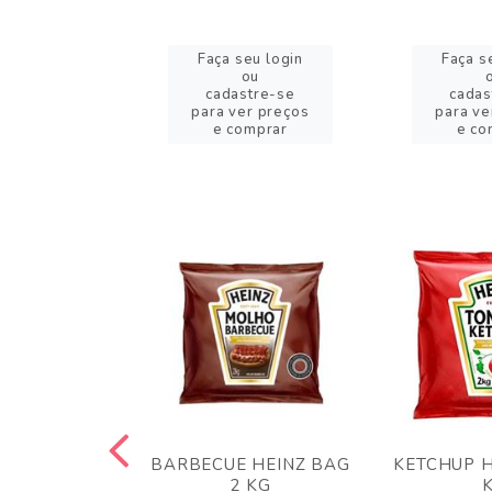
eu login
Faça seu login
Faça s
ou
ou
stre-se
cadastre-se
cadas
er preços
para ver preços
para ve
omprar
e comprar
e co
 PANKO 1KG
BARBECUE HEINZ BAG
KETCHUP H
ARUI
2 KG