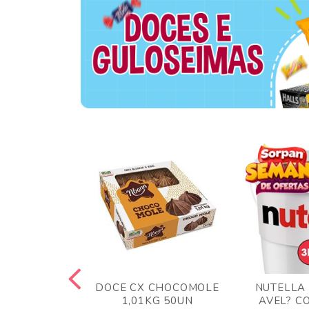
TA AO LEITE
DOCE CX CHOCOMOLE
NUTELLA
 372GR
1,01KG 50UN
AVEL? C