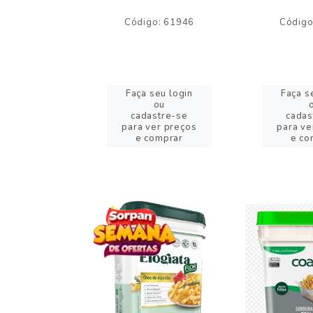
o: 59244
Código: 61946
Código
eu login
Faça seu login
Faça s
ou
ou
stre-se
cadastre-se
cadas
er preços
para ver preços
para ve
omprar
e comprar
e co