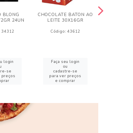
O BLONG
CHOCOLATE BATON AO
CHICLE P
72GR 24UN
LEITE 30X16GR
BABA DE
180
: 34312
Código: 43612
Código:
u login
Faça seu login
Faça se
u
ou
o
tre-se
cadastre-se
cadast
r preços
para ver preços
para ver
mprar
e comprar
e com