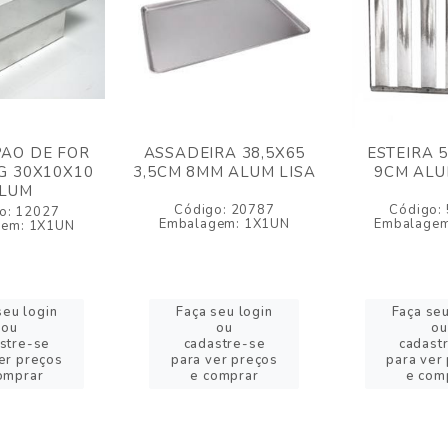
AO DE FOR
ASSADEIRA 38,5X65
ESTEIRA 
G 30X10X10
3,5CM 8MM ALUM LISA
9CM ALU
LUM
Código: 20787
Código:
o: 12027
Embalagem: 1X1UN
Embalagem
gem: 1X1UN
seu login
Faça seu login
Faça seu
ou
ou
ou
stre-se
cadastre-se
cadast
er preços
para ver preços
para ver
omprar
e comprar
e com