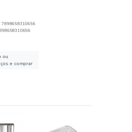
o: 7898658310656
 7898658310656
n ou
eços e comprar