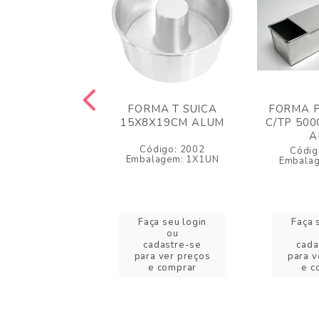
 BOLO INGLES
FORMA T SUICA
FORMA P
C/100 CARMEX
15X8X19CM ALUM
C/TP 500
A
igo: 42928
Código: 2002
Códig
lagem: 1X100
Embalagem: 1X1UN
Embala
a seu login
Faça seu login
Faça 
ou
ou
adastre-se
cadastre-se
cada
a ver preços
para ver preços
para v
e comprar
e comprar
e c