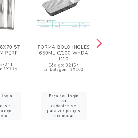
58X70 5T
FORMA BOLO INGLES
FORMA EM
M PERF
650ML C/100 WYDA
100ML MED
D10
C/100
 57241
Código: 32154
Código: 3
: 1X1UN
Embalagem: 1X100
Embalagem: 
 login
Faça seu login
Faça seu l
ou
ou
re-se
cadastre-se
cadastre
 preços
para ver preços
para ver pr
prar
e comprar
e compr