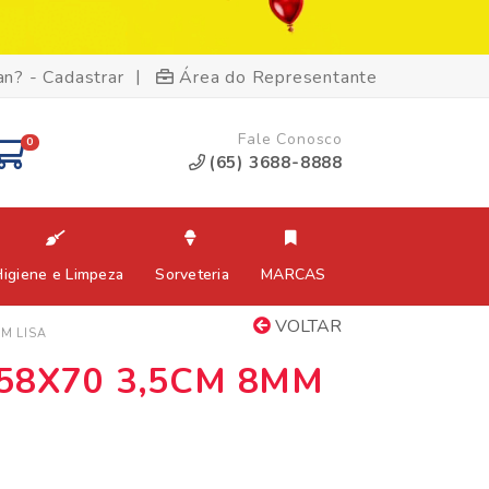
|
an? - Cadastrar
Área do Representante
Fale Conosco
0
(65) 3688-8888
Higiene e Limpeza
Sorveteria
MARCAS
VOLTAR
M LISA
58X70 3,5CM 8MM