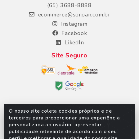
(65) 3688-8888
ecommerce@sorpan.com.br
Instagram
Facebook
LikedIn
Site Seguro
O nosso site coleta cookies próprios e de
Sorpan - Rodovia dos Imigrantes, Lote 06, São
terceiros para proporcionar uma experiência
Matheus, Várzea Grande/MT – CEP 78152-135 -
personalizada ao usuário, apresentar
CNPJ 02.623.537/0010-24
publicidade relevante de acordo com o seu
perfil e melhorar a qualidade do nosso site.