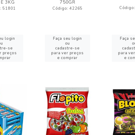
E 3KG
750GR
Código
: 51801
Código: 42265
eu login
Faça seu login
Faça se
ou
ou
o
tre-se
cadastre-se
cadas
r preços
para ver preços
para ve
mprar
e comprar
e co