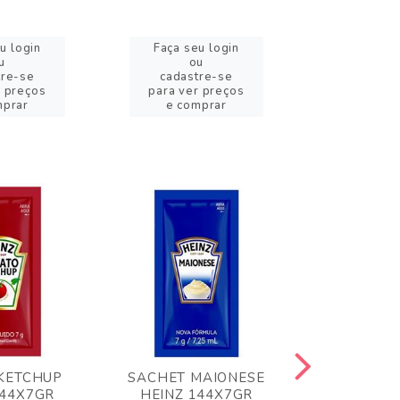
u login
Faça seu login
Faça se
u
ou
o
tre-se
cadastre-se
cadast
r preços
para ver preços
para ver
mprar
e comprar
e com
KETCHUP
SACHET MAIONESE
MILHO VER
144X7GR
HEINZ 144X7GR
1,70