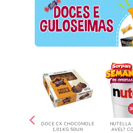
TA AO LEITE
DOCE CX CHOCOMOLE
NUTELLA
 372GR
1,01KG 50UN
AVEL? C