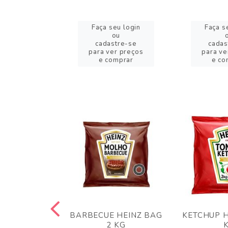
eu login
Faça seu login
Faça s
ou
ou
stre-se
cadastre-se
cadas
er preços
para ver preços
para ve
omprar
e comprar
e co
 PANKO 1KG
BARBECUE HEINZ BAG
KETCHUP H
ARUI
2 KG