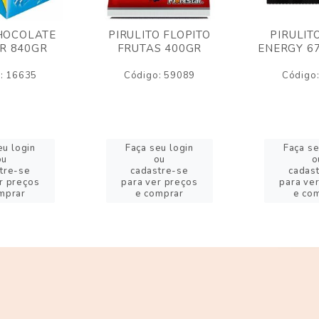
HOCOLATE
PIRULITO FLOPITO
PIRULIT
R 840GR
FRUTAS 400GR
ENERGY 6
: 16635
Código: 59089
Código
eu login
Faça seu login
Faça se
ou
ou
o
tre-se
cadastre-se
cadas
r preços
para ver preços
para ve
mprar
e comprar
e co