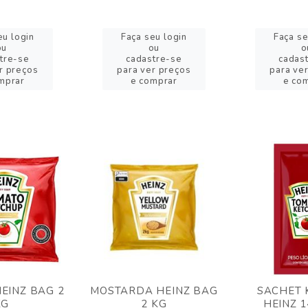
eu login
Faça seu login
Faça se
ou
ou
o
tre-se
cadastre-se
cadas
r preços
para ver preços
para ve
mprar
e comprar
e co
EINZ BAG 2
MOSTARDA HEINZ BAG
SACHET 
KG
2 KG
HEINZ 