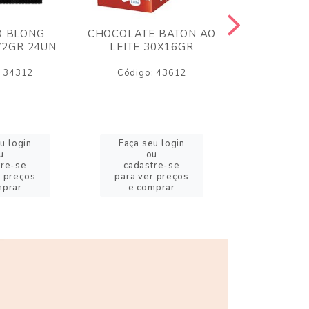
O BLONG
CHOCOLATE BATON AO
CHICLE P
72GR 24UN
LEITE 30X16GR
BABA DE
180
: 34312
Código: 43612
Código:
u login
Faça seu login
Faça se
u
ou
o
tre-se
cadastre-se
cadast
r preços
para ver preços
para ver
mprar
e comprar
e com