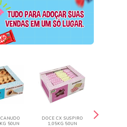
 CANUDO
DOCE CX SUSPIRO
DOCE CX 
6KG 50UN
1,05KG 50UN
VERM 1,8