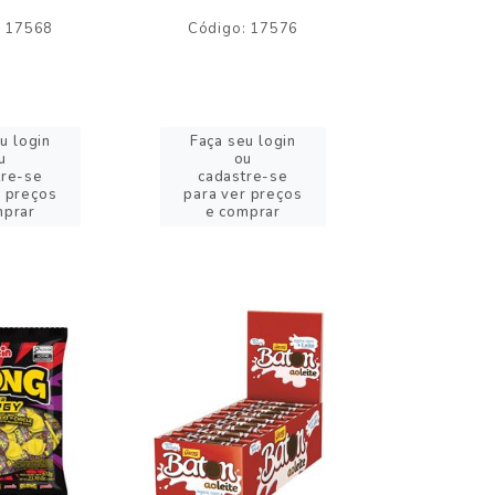
: 17568
Código: 17576
Código:
u login
Faça seu login
Faça se
u
ou
o
tre-se
cadastre-se
cadast
r preços
para ver preços
para ver
mprar
e comprar
e com