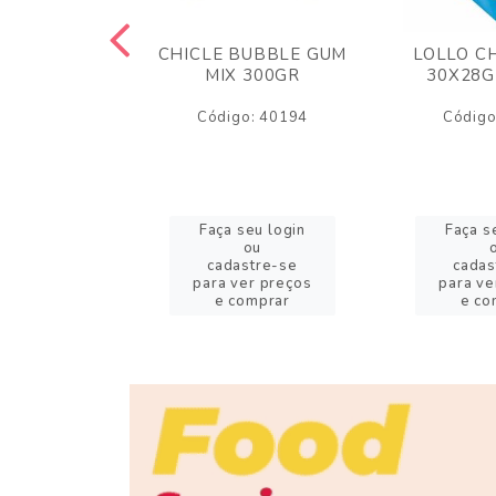
M ARCOR
CHICLE BUBBLE GUM
LOLLO C
BRIGADEIRO
MIX 300GR
30X28G
50GR
Código: 40194
Código
o: 18626
eu login
Faça seu login
Faça s
ou
ou
stre-se
cadastre-se
cadas
er preços
para ver preços
para ve
omprar
e comprar
e co