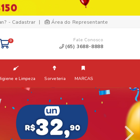
|
an? - Cadastrar
Área do Representante
Fale Conosco
0
(65) 3688-8888
Higiene e Limpeza
Sorveteria
MARCAS