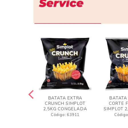
 RUSTICA
BATATA EXTRA
BATATA
LOT 2KG
CRUNCH SIMPLOT
CORTE 
GELADA
2,5KG CONGELADA
SIMPLOT 2
o: 63919
Código: 63911
Código