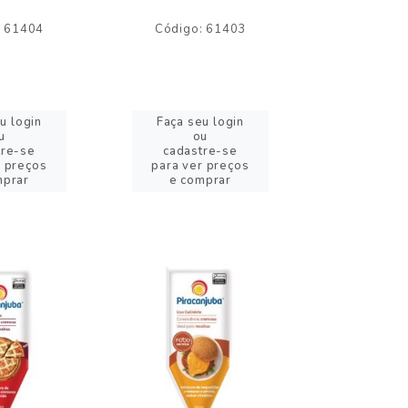
: 61404
Código: 61403
Código:
u login
Faça seu login
Faça se
u
ou
o
tre-se
cadastre-se
cadast
r preços
para ver preços
para ver
mprar
e comprar
e com