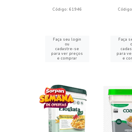
o: 59244
Código: 61946
Código
eu login
Faça seu login
Faça s
ou
ou
stre-se
cadastre-se
cadas
er preços
para ver preços
para ve
omprar
e comprar
e co