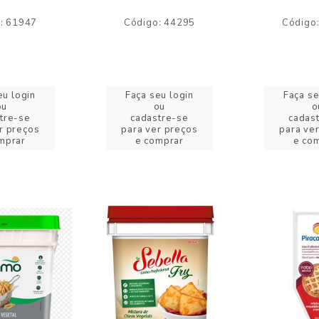
: 61947
Código: 44295
Código
eu login
Faça seu login
Faça se
ou
ou
o
tre-se
cadastre-se
cadas
r preços
para ver preços
para ve
mprar
e comprar
e co