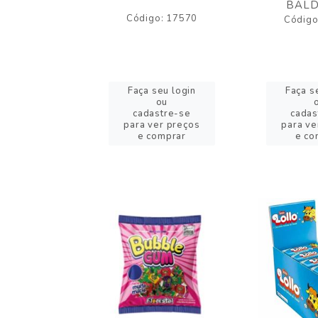
BALD
o: 43005
Código: 17570
Código
eu login
Faça seu login
Faça s
ou
ou
stre-se
cadastre-se
cadas
er preços
para ver preços
para ve
omprar
e comprar
e co