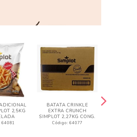
ADICIONAL
BATATA CRINKLE
BATATA 
LOT 2,5KG
EXTRA CRUNCH
SIMPLO
ELADA
SIMPLOT 2,27KG CONG.
CONGE
: 64081
Código: 64077
Código: