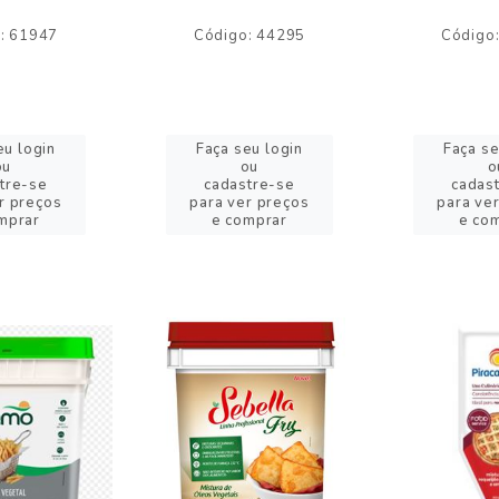
: 61947
Código: 44295
Código
eu login
Faça seu login
Faça se
ou
ou
o
tre-se
cadastre-se
cadas
r preços
para ver preços
para ve
mprar
e comprar
e co