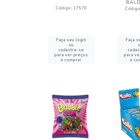
BALD
o: 43005
Código: 17570
Código
eu login
Faça seu login
Faça s
ou
ou
stre-se
cadastre-se
cadas
er preços
para ver preços
para ve
omprar
e comprar
e co