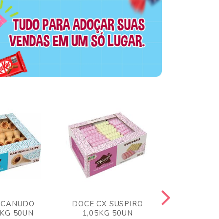
 CANUDO
DOCE CX SUSPIRO
DOCE CX 
6KG 50UN
1,05KG 50UN
VERM 1,8