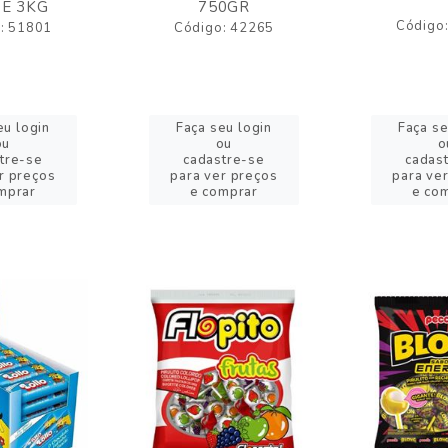
E 3KG
750GR
Código
: 51801
Código: 42265
eu login
Faça seu login
Faça se
ou
ou
o
tre-se
cadastre-se
cadas
r preços
para ver preços
para ve
mprar
e comprar
e co