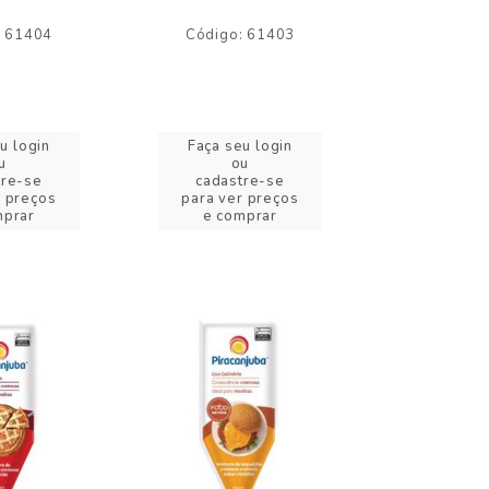
: 61404
Código: 61403
Código:
u login
Faça seu login
Faça se
u
ou
o
tre-se
cadastre-se
cadast
r preços
para ver preços
para ver
mprar
e comprar
e com