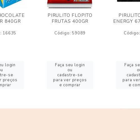
HOCOLATE
PIRULITO FLOPITO
PIRULIT
R 840GR
FRUTAS 400GR
ENERGY 6
: 16635
Código: 59089
Código
eu login
Faça seu login
Faça se
ou
ou
o
tre-se
cadastre-se
cadas
r preços
para ver preços
para ve
mprar
e comprar
e co