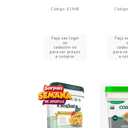
o: 59244
Código: 61946
Código
eu login
Faça seu login
Faça s
ou
ou
stre-se
cadastre-se
cadas
er preços
para ver preços
para ve
omprar
e comprar
e co