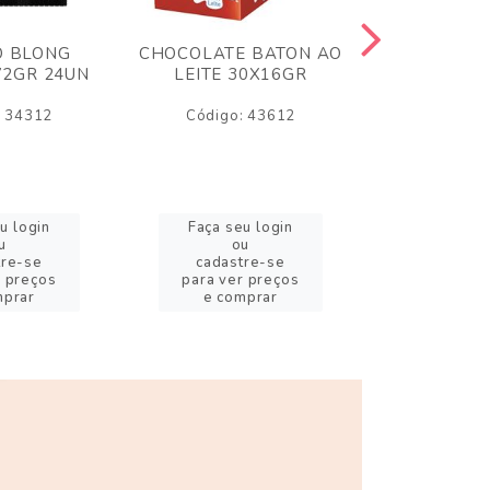
O BLONG
CHOCOLATE BATON AO
CHICLE P
72GR 24UN
LEITE 30X16GR
BABA DE
180
: 34312
Código: 43612
Código:
u login
Faça seu login
Faça se
u
ou
o
tre-se
cadastre-se
cadast
r preços
para ver preços
para ver
mprar
e comprar
e com