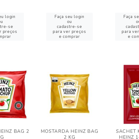
eu login
Faça seu login
Faça se
ou
ou
o
tre-se
cadastre-se
cadas
r preços
para ver preços
para ve
mprar
e comprar
e co
EINZ BAG 2
MOSTARDA HEINZ BAG
SACHET 
KG
2 KG
HEINZ 