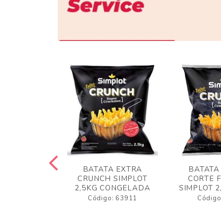
 RUSTICA
BATATA EXTRA
BATATA
LOT 2KG
CRUNCH SIMPLOT
CORTE 
GELADA
2,5KG CONGELADA
SIMPLOT 2
o: 63919
Código: 63911
Código