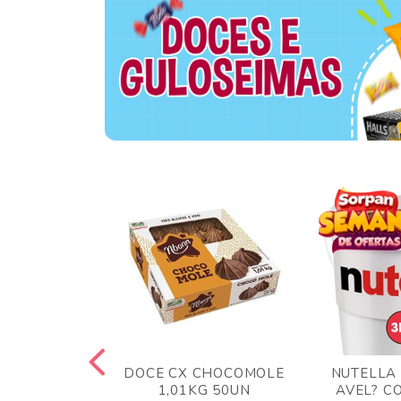
TA AO LEITE
DOCE CX CHOCOMOLE
NUTELLA
 372GR
1,01KG 50UN
AVEL? C