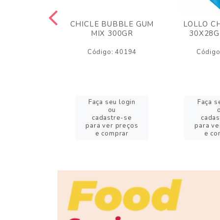
M ARCOR
CHICLE BUBBLE GUM
LOLLO C
BRIGADEIRO
MIX 300GR
30X28G
50GR
Código: 40194
Código
o: 18626
eu login
Faça seu login
Faça s
ou
ou
stre-se
cadastre-se
cadas
er preços
para ver preços
para ve
omprar
e comprar
e co