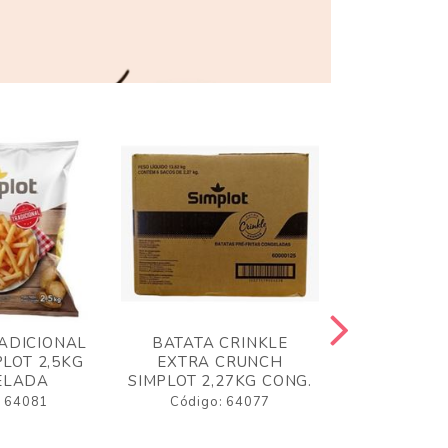
ADICIONAL
BATATA CRINKLE
BATATA 
LOT 2,5KG
EXTRA CRUNCH
SIMPLO
ELADA
SIMPLOT 2,27KG CONG.
CONGE
: 64081
Código: 64077
Código: