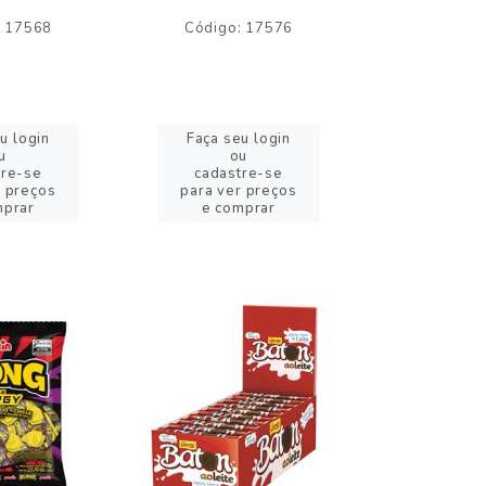
: 17568
Código: 17576
Código:
u login
Faça seu login
Faça se
u
ou
o
tre-se
cadastre-se
cadast
r preços
para ver preços
para ver
mprar
e comprar
e com