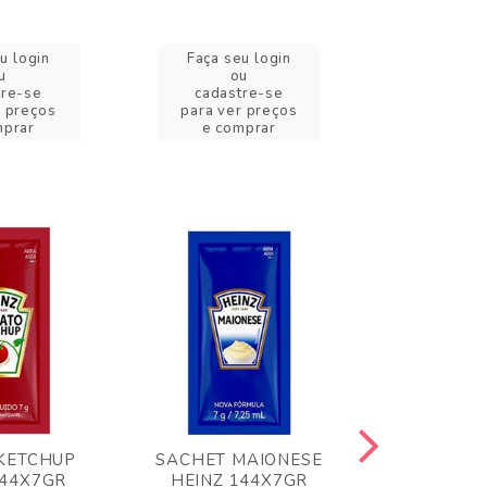
u login
Faça seu login
Faça se
u
ou
o
tre-se
cadastre-se
cadast
r preços
para ver preços
para ver
mprar
e comprar
e com
KETCHUP
SACHET MAIONESE
MILHO VER
144X7GR
HEINZ 144X7GR
1,70