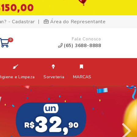
|
an? - Cadastrar
Área do Representante
Fale Conosco
0
(65) 3688-8888
Higiene e Limpeza
Sorveteria
MARCAS