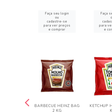
eu login
Faça seu login
Faça s
ou
ou
stre-se
cadastre-se
cadas
er preços
para ver preços
para ve
omprar
e comprar
e co
 PANKO 1KG
BARBECUE HEINZ BAG
KETCHUP H
ARUI
2 KG