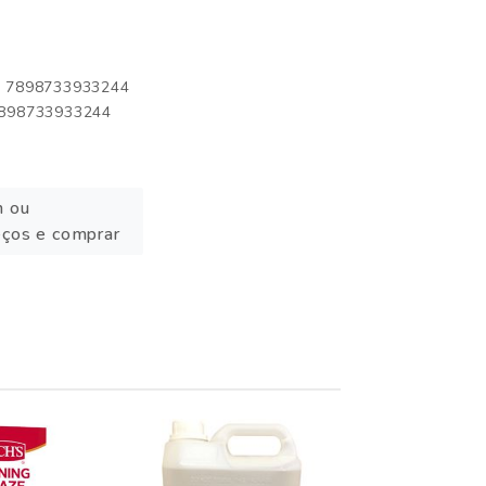
o: 7898733933244
 7898733933244
n ou
eços e comprar