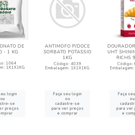
ONATO DE
ANTIMOFO P/DOCE
DOURADOR
O - 1 KG
SORBATO POTASSIO
UHT SHINI
1KG
RICHS 
go: 1064
Código: 4039
Código:
em: 1X1X1KG
Embalagem: 1X1X1KG
Embalagem:
seu login
Faça seu login
Faça seu
ou
ou
ou
stre-se
cadastre-se
cadast
er preços
para ver preços
para ver
omprar
e comprar
e com