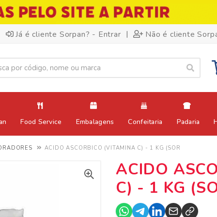
|
Já é cliente Sorpan? - Entrar
Não é cliente Sorp
an
Food Service
Embalagens
Confeitaria
Padaria
HORADORES
ACIDO ASCORBICO (VITAMINA C) - 1 KG (SOR
ACIDO ASCO
C) - 1 KG (S