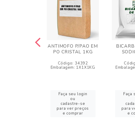
OFO P/PAO EM
ANTIMOFO P/PAO EM
BICARB
STAL GR 25KG
PO CRISTAL 1KG
SODI
igo: 34373
Código: 34392
Códi
gem: 1X1X25KG
Embalagem: 1X1X1KG
Embalag
a seu login
Faça seu login
Faça 
ou
ou
adastre-se
cadastre-se
cada
a ver preços
para ver preços
para v
 comprar
e comprar
e c