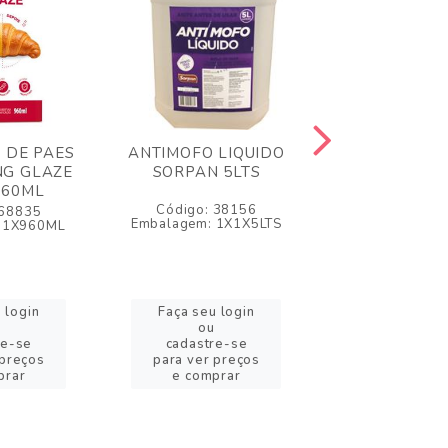
 DE PAES
ANTIMOFO LIQUIDO
BICARBONA
NG GLAZE
SORPAN 5LTS
AMONIA - 
960ML
Código: 38156
Código: 1
 68835
Embalagem: 1X1X5LTS
Embalagem: 1
 1X960ML
 login
Faça seu login
Faça seu l
ou
ou
re-se
cadastre-se
cadastre-
 preços
para ver preços
para ver pr
prar
e comprar
e compr