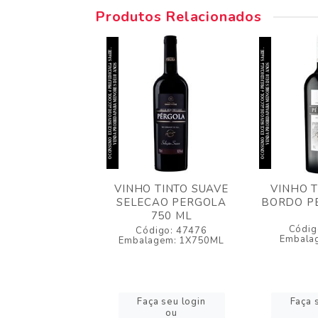
Produtos Relacionados
 TINTO SUAVE
VINHO TINTO SUAVE
VINHO T
AO PERGOLA 2
SELECAO PERGOLA
BORDO PE
LTS
750 ML
Códig
igo: 47478
Código: 47476
Embala
agem: 1X2LTS
Embalagem: 1X750ML
a seu login
Faça seu login
Faça 
ou
ou