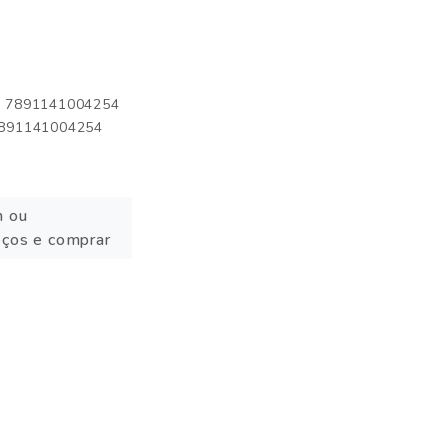
o: 7891141004254
 7891141004254
n ou
eços e comprar