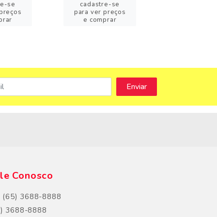
re-se
cadastre-se
cadastre-
 preços
para ver preços
para ver pr
prar
e comprar
e compra
s
le Conosco
(65) 3688-8888
5) 3688-8888