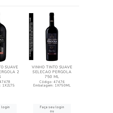
TO SUAVE
VINHO TINTO SUAVE
VINHO TINT
ERGOLA 2
SELECAO PERGOLA
BORDO PERGO
S
750 ML
Código: 4
 47478
Código: 47476
Embalagem: 
: 1X2LTS
Embalagem: 1X750ML
 login
Faça seu login
Faça seu l
ou
ou