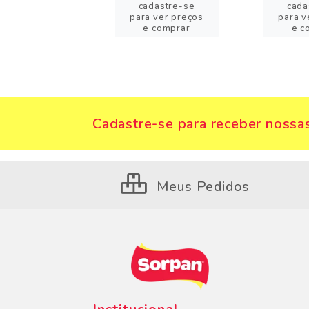
adastre-se
cadastre-se
cada
a ver preços
para ver preços
para v
 comprar
e comprar
e c
Cadastre-se para receber nossas
Meus Pedidos