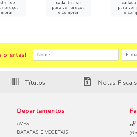
stre-se
cadastre-se
cadast
er preços
para ver preços
para ver
omprar
e comprar
e com
 ofertas!
Títulos
Notas Fiscai
Departamentos
Fa
AVES
BATATAS E VEGETAIS
(6