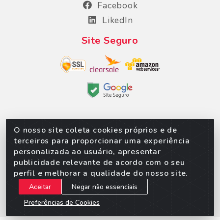
Facebook
LikedIn
Site Seguro
O nosso site coleta cookies próprios e de
Sorpan - Rodovia dos Imigrantes, Lote 06, São
terceiros para proporcionar uma experiência
Matheus, Várzea Grande/MT – CEP 78152-135 - CNPJ
personalizada ao usuário, apresentar
02.623.537/0010-24
publicidade relevante de acordo com o seu
perfil e melhorar a qualidade do nosso site.
Aceitar
Negar não essenciais
Preferências de Cookies