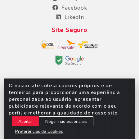
Facebook
LikedIn
Site Seguro
O nosso site coleta cookies próprios e de
Sorpan - Rodovia dos Imigrantes, Lote 06, São
terceiros para proporcionar uma experiência
Matheus, Várzea Grande/MT – CEP 78152-135 -
personalizada ao usuário, apresentar
CNPJ 02.623.537/0010-24
publicidade relevante de acordo com o seu
perfil e melhorar a qualidade do nosso site.
Aceitar
Negar não essenciais
Preferências de Cookies