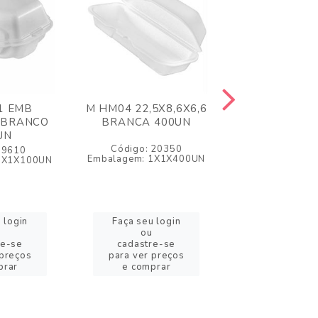
1 EMB
M HM04 22,5X8,6X6,6
M HM07 33,8X
 BRANCO
BRANCA 400UN
BRANCA 2
UN
Código: 20350
Código: 2
 9610
Embalagem: 1X1X400UN
Embalagem: 1X
1X1X100UN
 login
Faça seu login
Faça seu l
ou
ou
re-se
cadastre-se
cadastre-
 preços
para ver preços
para ver pr
prar
e comprar
e compra