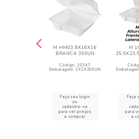
F 04 RET
M HM03 8X16X16
M 1
8,5X3 BRANCA
BRANCA 300UN
25,5X23,
100UN
Código: 20347
Códi
digo: 3084
Embalagem: 1X1X300UN
Embalage
gem: 1X1X100UN
a seu login
Faça seu login
Faça 
ou
ou
adastre-se
cadastre-se
cada
a ver preços
para ver preços
para v
 comprar
e comprar
e c