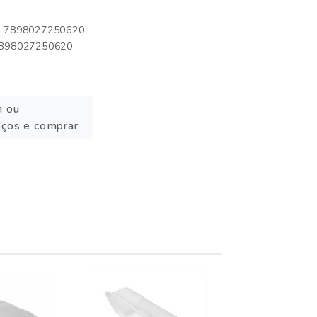
o: 7898027250620
 7898027250620
n ou
eços e comprar