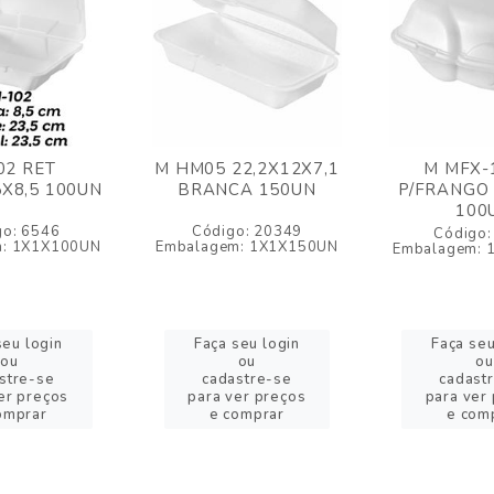
02 RET
M HM05 22,2X12X7,1
M MFX-
5X8,5 100UN
BRANCA 150UN
P/FRANGO
100
go: 6546
Código: 20349
Código:
m: 1X1X100UN
Embalagem: 1X1X150UN
Embalagem: 
seu login
Faça seu login
Faça seu
ou
ou
ou
stre-se
cadastre-se
cadast
er preços
para ver preços
para ver
omprar
e comprar
e com