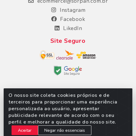
ecommerce@sorpan.com.br
Instagram
Facebook
LikedIn
Site Seguro
O nosso site coleta cookies próprios e de
Sorpan - Rodovia dos Imigrantes, Lote 06, São
terceiros para proporcionar uma experiência
Matheus, Várzea Grande/MT – CEP 78152-135 -
personalizada ao usuário, apresentar
CNPJ 02.623.537/0010-24
publicidade relevante de acordo com o seu
perfil e melhorar a qualidade do nosso site.
Aceitar
Negar não essenciais