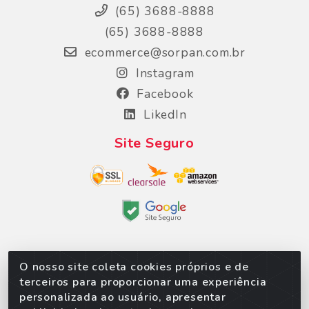
(65) 3688-8888
(65) 3688-8888
ecommerce@sorpan.com.br
Instagram
Facebook
LikedIn
Site Seguro
O nosso site coleta cookies próprios e de
Sorpan - Rodovia dos Imigrantes, Lote 06, São
terceiros para proporcionar uma experiência
Matheus, Várzea Grande/MT – CEP 78152-135 -
personalizada ao usuário, apresentar
CNPJ 02.623.537/0010-24