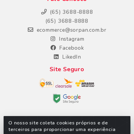
(65) 3688-8888
(65) 3688-8888
ecommerce@sorpan.com.br
Instagram
Facebook
LikedIn
Site Seguro
O nosso site coleta cookies próprios e de
Sorpan - Rodovia dos Imigrantes, Lote 06, São
terceiros para proporcionar uma experiência
Matheus, Várzea Grande/MT – CEP 78152-135 -