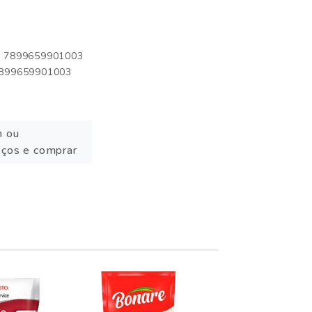
o: 7899659901003
 7899659901003
n ou
eços e comprar