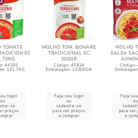
 TOMATE
MOLHO TOM. BONARE
MOLHO 
ADICION SC
TRADICIONAL SC
SALSA SA
,70KG
300GR
AJINO
o: 44205
Código: 45824
Código:
em: 1X1,7KG
Embalagem: 1X300GR
Embalagem
seu login
Faça seu login
Faça seu
ou
ou
ou
stre-se
cadastre-se
cadast
er preços
para ver preços
para ver
omprar
e comprar
e com