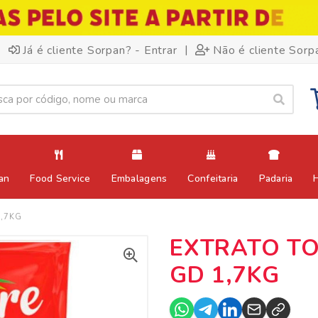
|
Já é cliente Sorpan? - Entrar
Não é cliente Sorp
an
Food Service
Embalagens
Confeitaria
Padaria
,7KG
EXTRATO T
GD 1,7KG