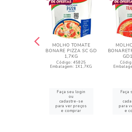
HO TOMATE
MOLHO TOMATE
MOLHO
COS DAJUDA
BONARE PIZZA SC GD
BONARETR
2KG
1,7KG
GD1
igo: 56454
Código: 45825
Códig
lagem: 1X2KG
Embalagem: 1X1,7KG
Embalag
a seu login
Faça seu login
Faça 
ou
ou
adastre-se
cadastre-se
cada
a ver preços
para ver preços
para v
 comprar
e comprar
e c