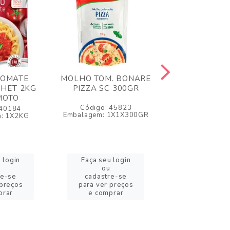
TOMATE
MOLHO TOM. BONARE
MOLHO TOMAT
CHET 2KG
PIZZA SC 300GR
DAJUDA 
MOTO
Código: 45823
Código: 5
 40184
Embalagem: 1X1X300GR
Embalagem: 
: 1X2KG
 login
Faça seu login
Faça seu l
ou
ou
re-se
cadastre-se
cadastre-
 preços
para ver preços
para ver pr
prar
e comprar
e compra