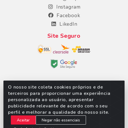
Instagram
Facebook
LikedIn
Site Seguro
O nosso site coleta cookies próprios e de
Sorpan - Rodovia dos Imigrantes, Lote 06, São
terceiros para proporcionar uma experiência
Matheus, Várzea Grande/MT – CEP 78152-135 -
personalizada ao usuário, apresentar
CNPJ 02.623.537/0010-24
publicidade relevante de acordo com o seu
perfil e melhorar a qualidade do nosso site.
Aceitar
Negar não essenciais