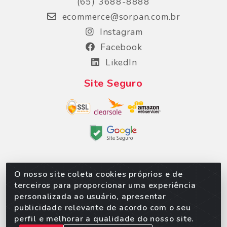
(65) 3688-8888
ecommerce@sorpan.com.br
Instagram
Facebook
LikedIn
Site Seguro
O nosso site coleta cookies próprios e de
Sorpan - Rodovia dos Imigrantes, Lote 06, São
terceiros para proporcionar uma experiência
Matheus, Várzea Grande/MT – CEP 78152-135 -
personalizada ao usuário, apresentar
CNPJ 02.623.537/0010-24
publicidade relevante de acordo com o seu
perfil e melhorar a qualidade do nosso site.