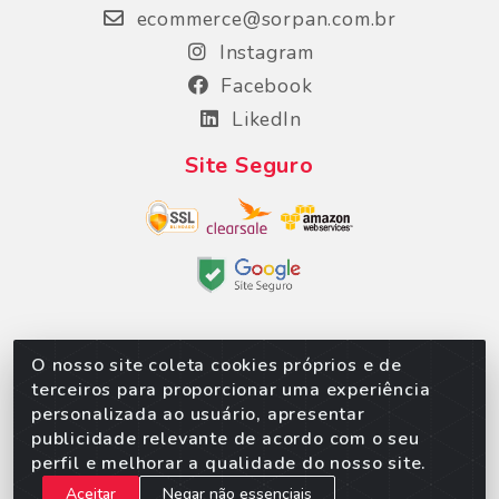
ecommerce@sorpan.com.br
Instagram
Facebook
LikedIn
Site Seguro
O nosso site coleta cookies próprios e de
Sorpan - Rodovia dos Imigrantes, Lote 06, São
terceiros para proporcionar uma experiência
Matheus, Várzea Grande/MT – CEP 78152-135 -
personalizada ao usuário, apresentar
CNPJ 02.623.537/0010-24
publicidade relevante de acordo com o seu
perfil e melhorar a qualidade do nosso site.
Aceitar
Negar não essenciais