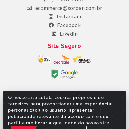
ecommerce@sorpan.com.br
Instagram
Facebook
LikedIn
Site Seguro
O nosso site coleta cookies próprios e de
Sorpan - Rodovia dos Imigrantes, Lote 06, São
terceiros para proporcionar uma experiência
Matheus, Várzea Grande/MT – CEP 78152-135 -
personalizada ao usuário, apresentar
CNPJ 02.623.537/0010-24
publicidade relevante de acordo com o seu
perfil e melhorar a qualidade do nosso site.