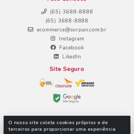
(65) 3688-8888
(65) 3688-8888
ecommerce@sorpan.com.br
Instagram
Facebook
LikedIn
Site Seguro
O nosso site coleta cookies próprios e de
Sorpan - Rodovia dos Imigrantes, Lote 06, São
terceiros para proporcionar uma experiência
Matheus, Várzea Grande/MT – CEP 78152-135 -