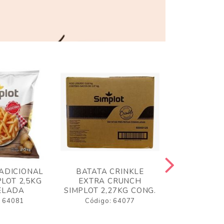
ADICIONAL
BATATA CRINKLE
BATATA 
LOT 2,5KG
EXTRA CRUNCH
SIMPLO
ELADA
SIMPLOT 2,27KG CONG.
CONGE
: 64081
Código: 64077
Código: