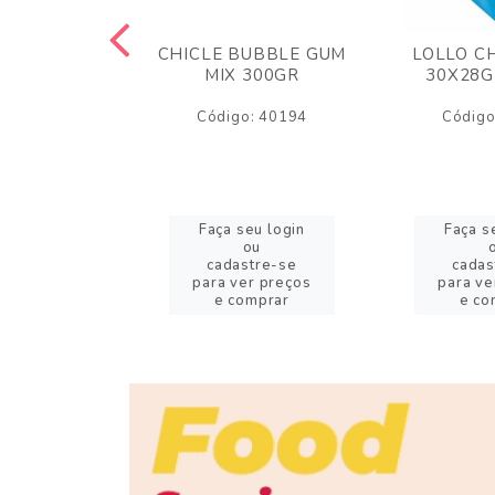
M ARCOR
CHICLE BUBBLE GUM
LOLLO C
BRIGADEIRO
MIX 300GR
30X28G
50GR
Código: 40194
Código
o: 18626
eu login
Faça seu login
Faça s
ou
ou
stre-se
cadastre-se
cadas
er preços
para ver preços
para ve
omprar
e comprar
e co