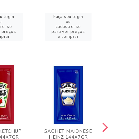
u login
Faça seu login
Faça se
u
ou
o
tre-se
cadastre-se
cadast
r preços
para ver preços
para ver
mprar
e comprar
e com
KETCHUP
SACHET MAIONESE
MILHO VER
144X7GR
HEINZ 144X7GR
1,70