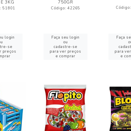
E 3KG
750GR
Código
: 51801
Código: 42265
eu login
Faça seu login
Faça se
ou
ou
o
tre-se
cadastre-se
cadas
r preços
para ver preços
para ve
mprar
e comprar
e co