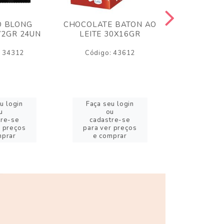
O BLONG
CHOCOLATE BATON AO
CHICLE P
72GR 24UN
LEITE 30X16GR
BABA DE
180
: 34312
Código: 43612
Código:
u login
Faça seu login
Faça se
u
ou
o
tre-se
cadastre-se
cadast
r preços
para ver preços
para ver
mprar
e comprar
e com