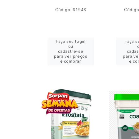
o: 59244
Código: 61946
Código
eu login
Faça seu login
Faça s
ou
ou
stre-se
cadastre-se
cadas
er preços
para ver preços
para ve
omprar
e comprar
e co