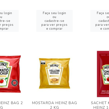
eu login
Faça seu login
Faça se
ou
ou
o
tre-se
cadastre-se
cadas
r preços
para ver preços
para ve
mprar
e comprar
e co
EINZ BAG 2
MOSTARDA HEINZ BAG
SACHET 
KG
2 KG
HEINZ 