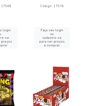
: 17568
Código: 17576
Código:
u login
Faça seu login
Faça se
u
ou
o
tre-se
cadastre-se
cadast
r preços
para ver preços
para ver
mprar
e comprar
e com