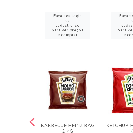
eu login
Faça seu login
Faça s
ou
ou
stre-se
cadastre-se
cadas
er preços
para ver preços
para ve
omprar
e comprar
e co
 PANKO 1KG
BARBECUE HEINZ BAG
KETCHUP H
ARUI
2 KG