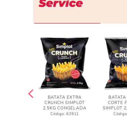
 RUSTICA
BATATA EXTRA
BATATA
LOT 2KG
CRUNCH SIMPLOT
CORTE 
GELADA
2,5KG CONGELADA
SIMPLOT 2
o: 63919
Código: 63911
Código