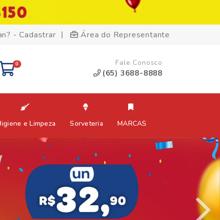
|
an? - Cadastrar
Área do Representante
Fale Conosco
0
(65) 3688-8888
Higiene e Limpeza
Sorveteria
MARCAS