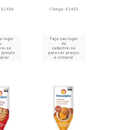
: 61404
Código: 61403
Código:
u login
Faça seu login
Faça se
u
ou
o
tre-se
cadastre-se
cadast
r preços
para ver preços
para ver
mprar
e comprar
e com