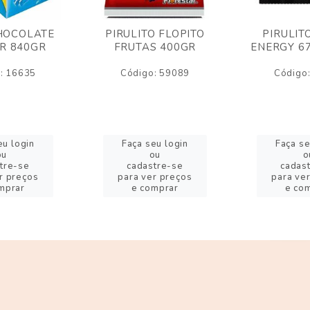
HOCOLATE
PIRULITO FLOPITO
PIRULIT
R 840GR
FRUTAS 400GR
ENERGY 6
: 16635
Código: 59089
Código
eu login
Faça seu login
Faça se
ou
ou
o
tre-se
cadastre-se
cadas
r preços
para ver preços
para ve
mprar
e comprar
e co