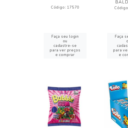
BALD
o: 43005
Código: 17570
Código
eu login
Faça seu login
Faça s
ou
ou
stre-se
cadastre-se
cadas
er preços
para ver preços
para ve
omprar
e comprar
e co