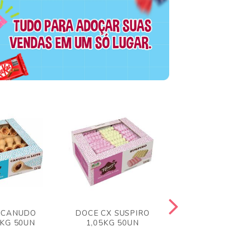
 CANUDO
DOCE CX SUSPIRO
DOCE CX 
6KG 50UN
1,05KG 50UN
VERM 1,8