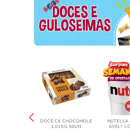
TA AO LEITE
DOCE CX CHOCOMOLE
NUTELLA
 372GR
1,01KG 50UN
AVEL? C