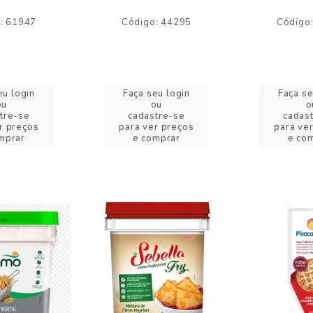
: 61947
Código: 44295
Código
eu login
Faça seu login
Faça se
ou
ou
o
tre-se
cadastre-se
cadas
r preços
para ver preços
para ve
mprar
e comprar
e co