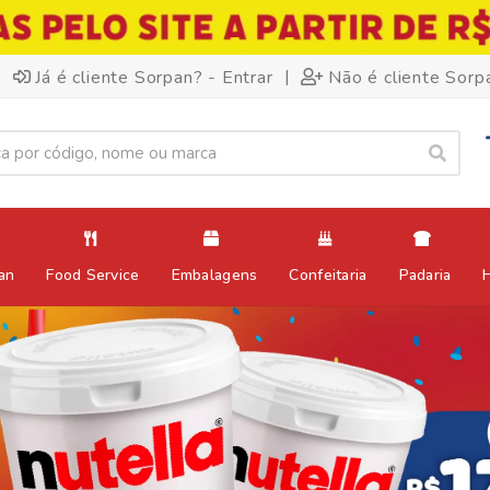
|
Já é cliente Sorpan? - Entrar
Não é cliente Sorp
an
Food Service
Embalagens
Confeitaria
Padaria