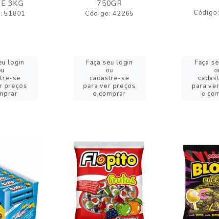
E 3KG
750GR
Código
: 51801
Código: 42265
eu login
Faça seu login
Faça se
ou
ou
o
tre-se
cadastre-se
cadas
r preços
para ver preços
para ve
mprar
e comprar
e co