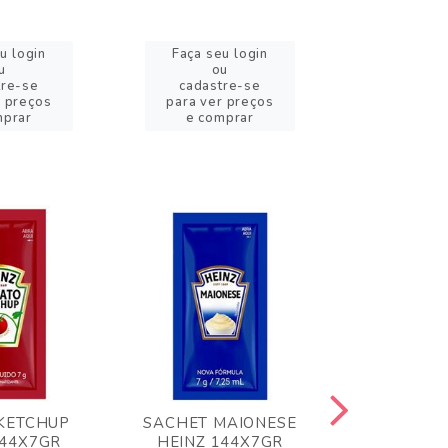
u login
Faça seu login
Faça se
u
ou
o
tre-se
cadastre-se
cadast
r preços
para ver preços
para ver
mprar
e comprar
e com
KETCHUP
SACHET MAIONESE
MILHO VER
144X7GR
HEINZ 144X7GR
1,70