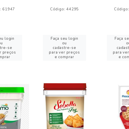
: 61947
Código: 44295
Código
eu login
Faça seu login
Faça se
ou
ou
o
tre-se
cadastre-se
cadas
r preços
para ver preços
para ve
mprar
e comprar
e co