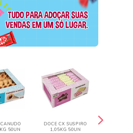
 CANUDO
DOCE CX SUSPIRO
DOCE CX 
6KG 50UN
1,05KG 50UN
VERM 1,8