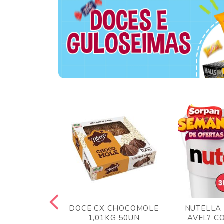
 BLONG UVA
DOCE CX CHOCOMOLE
NUTELLA
R 24UN
1,01KG 50UN
AVEL? C