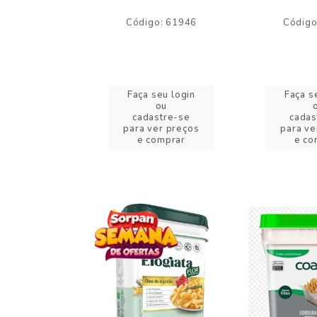
o: 59244
Código: 61946
Código
eu login
Faça seu login
Faça s
ou
ou
stre-se
cadastre-se
cadas
er preços
para ver preços
para ve
omprar
e comprar
e co