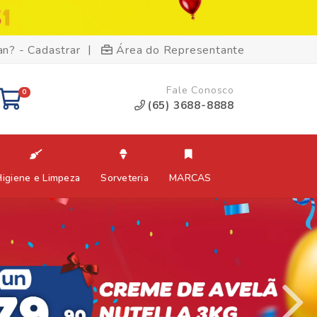
|
an? - Cadastrar
Área do Representante
Fale Conosco
0
(65) 3688-8888
Higiene e Limpeza
Sorveteria
MARCAS