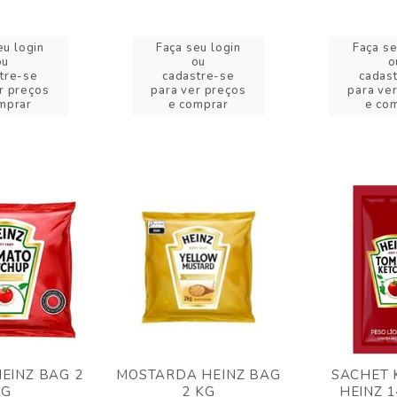
eu login
Faça seu login
Faça se
ou
ou
o
tre-se
cadastre-se
cadas
r preços
para ver preços
para ve
mprar
e comprar
e co
EINZ BAG 2
MOSTARDA HEINZ BAG
SACHET 
KG
2 KG
HEINZ 