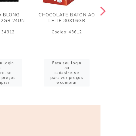
O BLONG
CHOCOLATE BATON AO
CHICLE P
72GR 24UN
LEITE 30X16GR
BABA DE
180
: 34312
Código: 43612
Código:
u login
Faça seu login
Faça se
u
ou
o
tre-se
cadastre-se
cadast
r preços
para ver preços
para ver
mprar
e comprar
e com