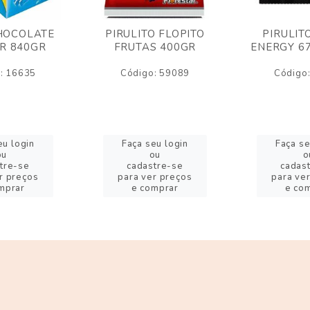
HOCOLATE
PIRULITO FLOPITO
PIRULIT
R 840GR
FRUTAS 400GR
ENERGY 6
: 16635
Código: 59089
Código
eu login
Faça seu login
Faça se
ou
ou
o
tre-se
cadastre-se
cadas
r preços
para ver preços
para ve
mprar
e comprar
e co