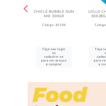
M ARCOR
CHICLE BUBBLE GUM
LOLLO C
BRIGADEIRO
MIX 300GR
30X28G
50GR
Código: 40194
Código
o: 18626
eu login
Faça seu login
Faça s
ou
ou
stre-se
cadastre-se
cadas
er preços
para ver preços
para ve
omprar
e comprar
e co