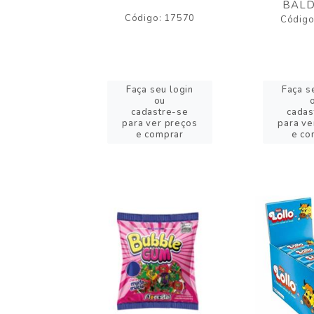
BALD
o: 17530
Código: 17570
Código
eu login
Faça seu login
Faça s
ou
ou
stre-se
cadastre-se
cadas
er preços
para ver preços
para ve
omprar
e comprar
e co