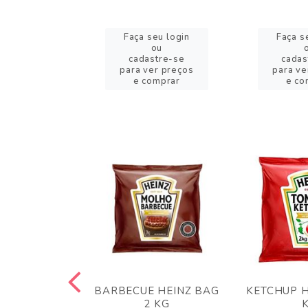
eu login
Faça seu login
Faça s
ou
ou
stre-se
cadastre-se
cadas
er preços
para ver preços
para ve
omprar
e comprar
e co
 PANKO 1KG
BARBECUE HEINZ BAG
KETCHUP H
ARUI
2 KG