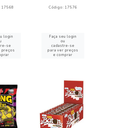
: 17568
Código: 17576
Código:
u login
Faça seu login
Faça se
u
ou
o
tre-se
cadastre-se
cadast
r preços
para ver preços
para ver
mprar
e comprar
e com