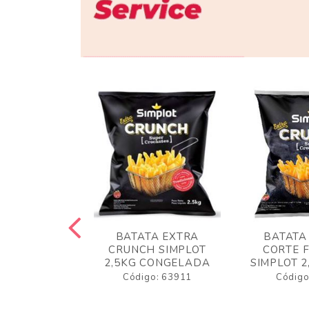
 RUSTICA
BATATA EXTRA
BATATA
LOT 2KG
CRUNCH SIMPLOT
CORTE 
GELADA
2,5KG CONGELADA
SIMPLOT 2
o: 63919
Código: 63911
Código