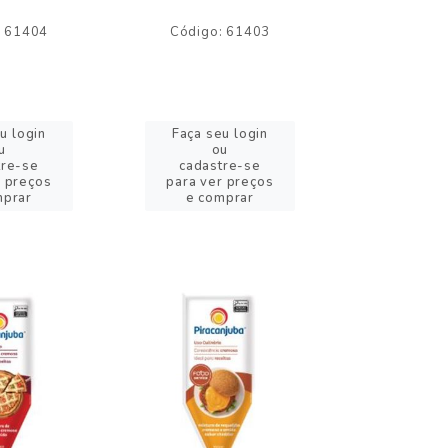
: 61404
Código: 61403
Código:
u login
Faça seu login
Faça se
u
ou
o
tre-se
cadastre-se
cadast
r preços
para ver preços
para ver
mprar
e comprar
e com