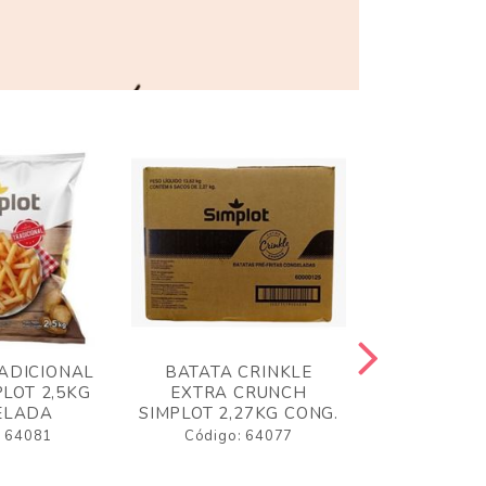
ADICIONAL
BATATA CRINKLE
BATATA 
LOT 2,5KG
EXTRA CRUNCH
SIMPLO
ELADA
SIMPLOT 2,27KG CONG.
CONGE
: 64081
Código: 64077
Código: