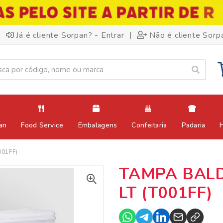
|
Já é cliente Sorpan? - Entrar
Não é cliente Sorp
an
Food Service
Embalagens
Confeitaria
Padaria
001FF)
TAMPA BALD
LT (T001FF)