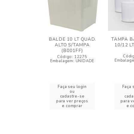
LDE 12 LT
BALDE 10 LT QUAD.
TAMPA BA
DO S/TAMPA
ALTO S/TAMPA
10/12 L
(021AA)
(B001FF)
Códi
igo: 25975
Código: 12275
Embalag
agem: UNIDADE
Embalagem: UNIDADE
a seu login
Faça seu login
Faça 
ou
ou
adastre-se
cadastre-se
cada
a ver preços
para ver preços
para v
 comprar
e comprar
e c