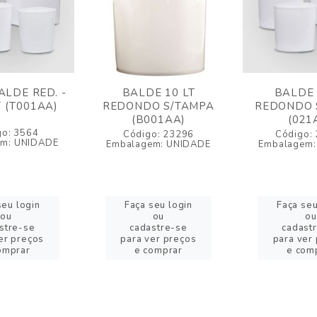
LDE RED. -
BALDE 10 LT
BALDE 
T (T001AA)
REDONDO S/TAMPA
REDONDO 
(B001AA)
(021
go: 3564
Código: 23296
Código:
em: UNIDADE
Embalagem: UNIDADE
Embalagem:
seu login
Faça seu login
Faça seu
ou
ou
ou
stre-se
cadastre-se
cadast
er preços
para ver preços
para ver
omprar
e comprar
e com