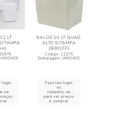
12 LT
BALDE 10 LT QUAD.
TAMPA BALDE
S/TAMPA
ALTO S/TAMPA
10/12 LT (T
AA)
(B001FF)
Código: 3
 25975
Código: 12275
Embalagem: U
 UNIDADE
Embalagem: UNIDADE
 login
Faça seu login
Faça seu l
ou
ou
re-se
cadastre-se
cadastre-
 preços
para ver preços
para ver pr
prar
e comprar
e compra