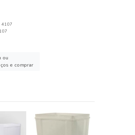
: 4107
4107
n ou
eços e comprar