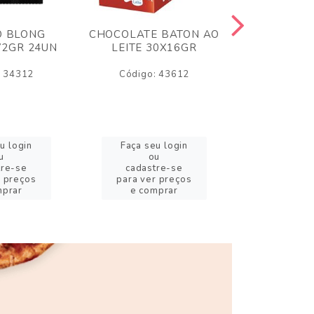
O BLONG
CHOCOLATE BATON AO
CHICLE P
72GR 24UN
LEITE 30X16GR
BABA DE
180
: 34312
Código: 43612
Código:
u login
Faça seu login
Faça se
u
ou
o
tre-se
cadastre-se
cadast
r preços
para ver preços
para ver
mprar
e comprar
e com