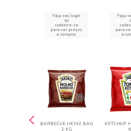
eu login
Faça seu login
Faça s
ou
ou
stre-se
cadastre-se
cadas
er preços
para ver preços
para ve
omprar
e comprar
e co
 PANKO 1KG
BARBECUE HEINZ BAG
KETCHUP H
ARUI
2 KG