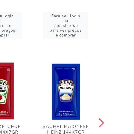
u login
Faça seu login
Faça se
u
ou
o
tre-se
cadastre-se
cadast
r preços
para ver preços
para ver
mprar
e comprar
e com
KETCHUP
SACHET MAIONESE
MILHO VER
144X7GR
HEINZ 144X7GR
1,70