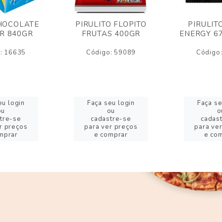
HOCOLATE
PIRULITO FLOPITO
PIRULIT
R 840GR
FRUTAS 400GR
ENERGY 6
: 16635
Código: 59089
Código
eu login
Faça seu login
Faça se
ou
ou
o
tre-se
cadastre-se
cadas
r preços
para ver preços
para ve
mprar
e comprar
e co