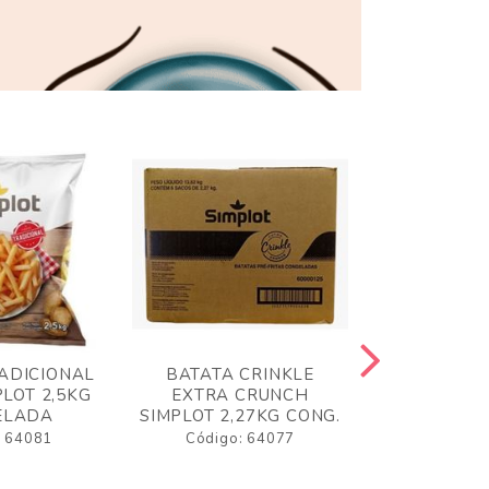
ADICIONAL
BATATA CRINKLE
BATATA 
LOT 2,5KG
EXTRA CRUNCH
SIMPLO
ELADA
SIMPLOT 2,27KG CONG.
CONGE
: 64081
Código: 64077
Código: