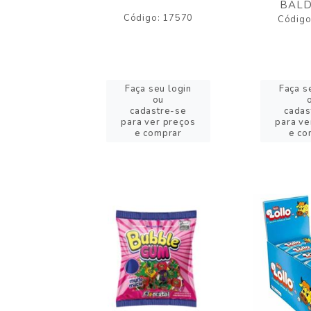
BALD
o: 43005
Código: 17570
Código
eu login
Faça seu login
Faça s
ou
ou
stre-se
cadastre-se
cadas
er preços
para ver preços
para ve
omprar
e comprar
e co