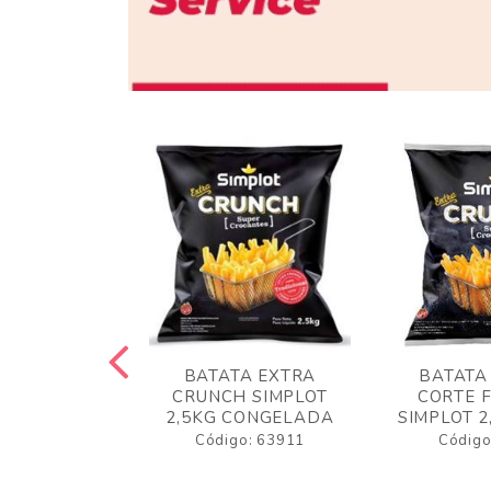
 RUSTICA
BATATA EXTRA
BATATA
LOT 2KG
CRUNCH SIMPLOT
CORTE 
GELADA
2,5KG CONGELADA
SIMPLOT 2
o: 63919
Código: 63911
Código