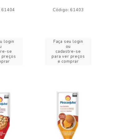
: 61404
Código: 61403
Código:
u login
Faça seu login
Faça se
u
ou
o
tre-se
cadastre-se
cadast
r preços
para ver preços
para ver
mprar
e comprar
e com