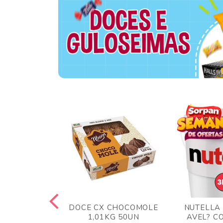
TA AO LEITE
DOCE CX CHOCOMOLE
NUTELLA
 372GR
1,01KG 50UN
AVEL? C