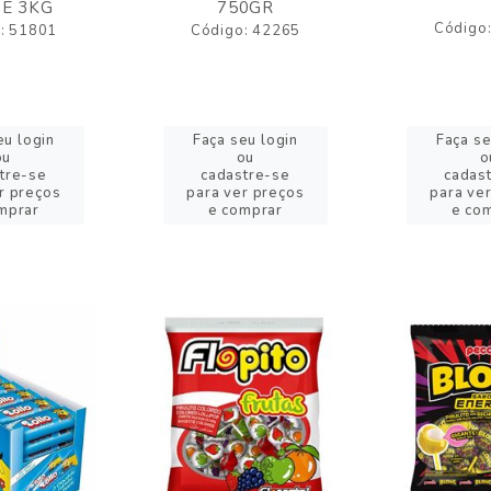
E 3KG
750GR
Código
: 51801
Código: 42265
eu login
Faça seu login
Faça se
ou
ou
o
tre-se
cadastre-se
cadas
r preços
para ver preços
para ve
mprar
e comprar
e co