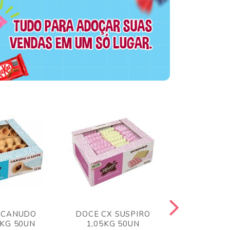
 CANUDO
DOCE CX SUSPIRO
DOCE CX 
6KG 50UN
1,05KG 50UN
VERM 1,8