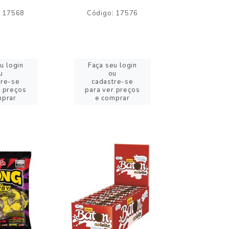
: 17568
Código: 17576
Código:
u login
Faça seu login
Faça se
u
ou
o
tre-se
cadastre-se
cadast
r preços
para ver preços
para ver
mprar
e comprar
e com