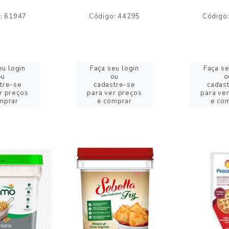
: 61947
Código: 44295
Código
eu login
Faça seu login
Faça se
ou
ou
o
tre-se
cadastre-se
cadas
r preços
para ver preços
para ve
mprar
e comprar
e co