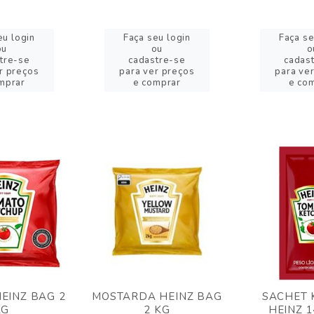
eu login
Faça seu login
Faça se
ou
ou
o
tre-se
cadastre-se
cadas
r preços
para ver preços
para ve
mprar
e comprar
e co
EINZ BAG 2
MOSTARDA HEINZ BAG
SACHET 
KG
2 KG
HEINZ 