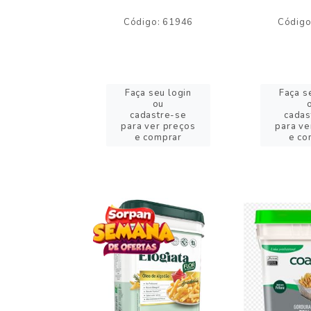
o: 59244
Código: 61946
Código
eu login
Faça seu login
Faça s
ou
ou
stre-se
cadastre-se
cadas
er preços
para ver preços
para ve
omprar
e comprar
e co