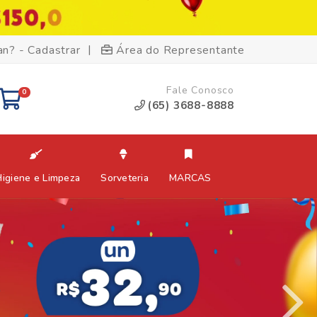
|
an? - Cadastrar
Área do Representante
Fale Conosco
0
(65) 3688-8888
Higiene e Limpeza
Sorveteria
MARCAS