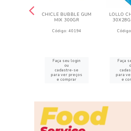
M ARCOR
CHICLE BUBBLE GUM
LOLLO C
BRIGADEIRO
MIX 300GR
30X28G
50GR
Código: 40194
Código
o: 18626
eu login
Faça seu login
Faça s
ou
ou
stre-se
cadastre-se
cadas
er preços
para ver preços
para ve
omprar
e comprar
e co