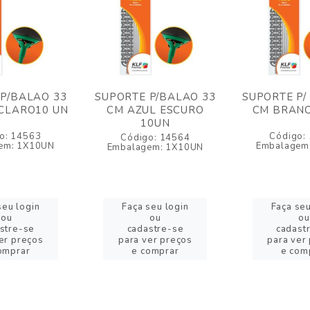
P/BALAO 33
SUPORTE P/BALAO 33
SUPORTE P/
CLARO10 UN
CM AZUL ESCURO
CM BRANC
10UN
o: 14563
Código:
Código: 14564
em: 1X10UN
Embalagem
Embalagem: 1X10UN
seu login
Faça seu login
Faça seu
ou
ou
ou
stre-se
cadastre-se
cadast
er preços
para ver preços
para ver
omprar
e comprar
e com