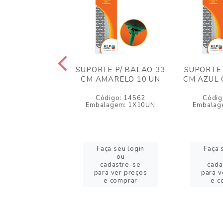
E P/BALAO 33
SUPORTE P/ BALAO 33
SUPORTE 
ARELO FLUOR
CM AMARELO 10 UN
CM AZUL 
10UN
Código: 14562
Códig
igo: 14582
Embalagem: 1X10UN
Embalag
agem: 1X10UN
a seu login
Faça seu login
Faça 
ou
ou
adastre-se
cadastre-se
cada
a ver preços
para ver preços
para v
e comprar
e comprar
e c