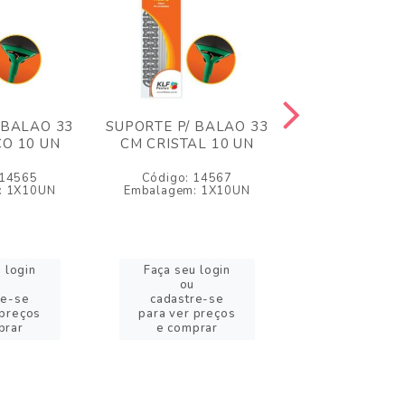
 BALAO 33
SUPORTE P/ BALAO 33
SUPORTE P/ B
O 10 UN
CM CRISTAL 10 UN
CM LARANJA
 14565
Código: 14567
Código: 1
: 1X10UN
Embalagem: 1X10UN
Embalagem: 
 login
Faça seu login
Faça seu l
ou
ou
re-se
cadastre-se
cadastre
 preços
para ver preços
para ver pr
prar
e comprar
e compr