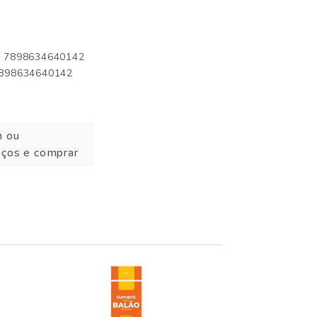
o: 7898634640142
 7898634640142
n ou
eços e comprar