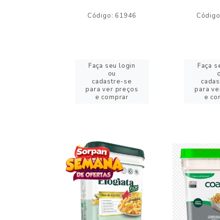
o: 59244
Código: 61946
Código
eu login
Faça seu login
Faça s
ou
ou
stre-se
cadastre-se
cadas
er preços
para ver preços
para ve
omprar
e comprar
e co