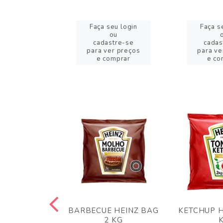
eu login
Faça seu login
Faça s
ou
ou
stre-se
cadastre-se
cadas
er preços
para ver preços
para ve
omprar
e comprar
e co
 PANKO 1KG
BARBECUE HEINZ BAG
KETCHUP H
ARUI
2 KG