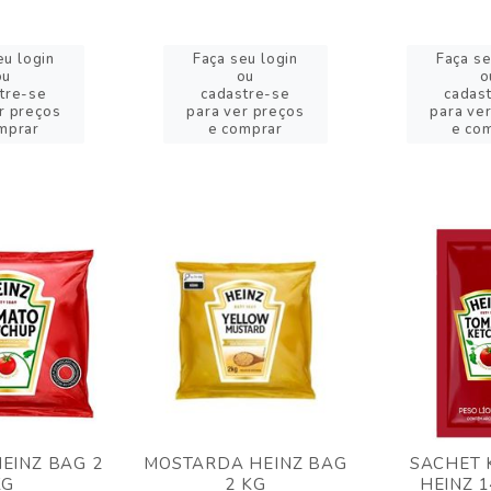
eu login
Faça seu login
Faça se
ou
ou
o
tre-se
cadastre-se
cadas
r preços
para ver preços
para ve
mprar
e comprar
e co
EINZ BAG 2
MOSTARDA HEINZ BAG
SACHET 
KG
2 KG
HEINZ 