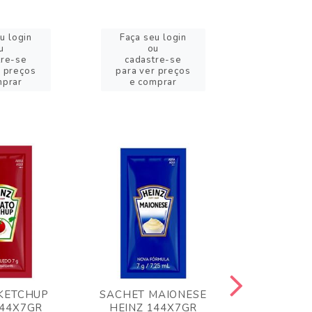
u login
Faça seu login
Faça se
u
ou
o
tre-se
cadastre-se
cadast
r preços
para ver preços
para ver
mprar
e comprar
e com
KETCHUP
SACHET MAIONESE
MILHO VER
144X7GR
HEINZ 144X7GR
1,70