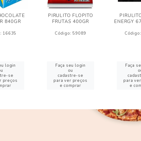
HOCOLATE
PIRULITO FLOPITO
PIRULIT
R 840GR
FRUTAS 400GR
ENERGY 6
: 16635
Código: 59089
Código
eu login
Faça seu login
Faça se
ou
ou
o
tre-se
cadastre-se
cadas
r preços
para ver preços
para ve
mprar
e comprar
e co