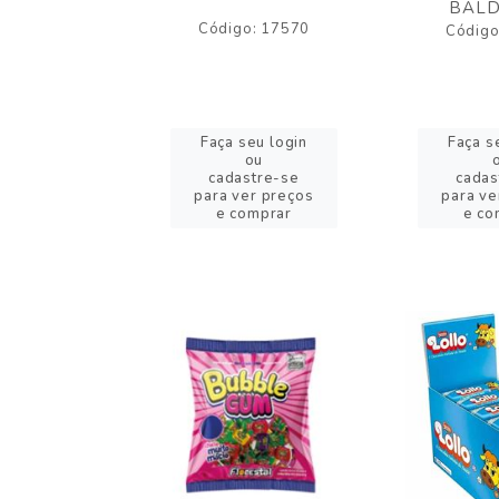
BALD
o: 43005
Código: 17570
Código
eu login
Faça seu login
Faça s
ou
ou
stre-se
cadastre-se
cadas
er preços
para ver preços
para ve
omprar
e comprar
e co