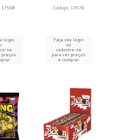
: 17568
Código: 17576
Código:
u login
Faça seu login
Faça se
u
ou
o
tre-se
cadastre-se
cadast
r preços
para ver preços
para ver
mprar
e comprar
e com