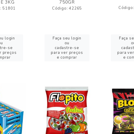
E 3KG
750GR
Código
: 51801
Código: 42265
eu login
Faça seu login
Faça se
ou
ou
o
tre-se
cadastre-se
cadas
r preços
para ver preços
para ve
mprar
e comprar
e co