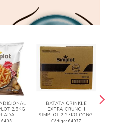
ADICIONAL
BATATA CRINKLE
BATATA 
LOT 2,5KG
EXTRA CRUNCH
SIMPLO
ELADA
SIMPLOT 2,27KG CONG.
CONGE
: 64081
Código: 64077
Código: