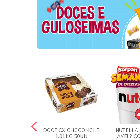
TA AO LEITE
DOCE CX CHOCOMOLE
NUTELLA
 372GR
1,01KG 50UN
AVEL? C