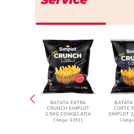
 RUSTICA
BATATA EXTRA
BATATA
LOT 2KG
CRUNCH SIMPLOT
CORTE 
GELADA
2,5KG CONGELADA
SIMPLOT 2
o: 63919
Código: 63911
Código