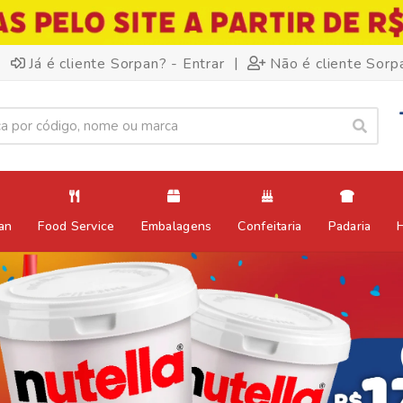
|
Já é cliente Sorpan? - Entrar
Não é cliente Sorp
an
Food Service
Embalagens
Confeitaria
Padaria