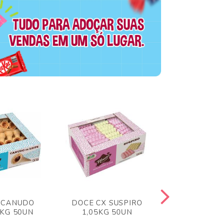
 CANUDO
DOCE CX SUSPIRO
DOCE CX 
6KG 50UN
1,05KG 50UN
VERM 1,8