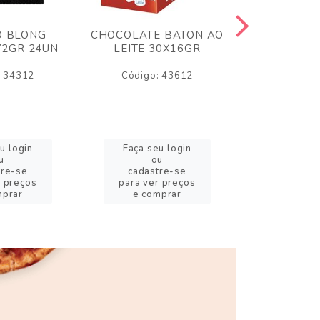
O BLONG
CHOCOLATE BATON AO
CHICLE P
72GR 24UN
LEITE 30X16GR
BABA DE
180
: 34312
Código: 43612
Código:
u login
Faça seu login
Faça se
u
ou
o
tre-se
cadastre-se
cadast
r preços
para ver preços
para ver
mprar
e comprar
e com