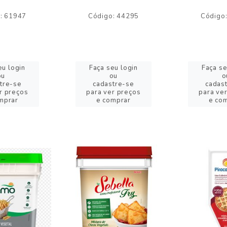
: 61947
Código: 44295
Código
eu login
Faça seu login
Faça se
ou
ou
o
tre-se
cadastre-se
cadas
r preços
para ver preços
para ve
mprar
e comprar
e co