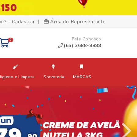
|
an? - Cadastrar
Área do Representante
Fale Conosco
0
(65) 3688-8888
Higiene e Limpeza
Sorveteria
MARCAS