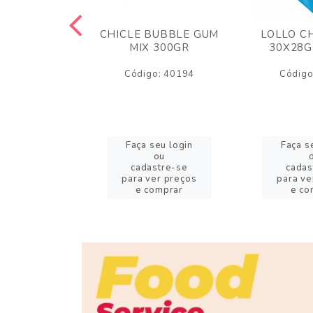
M ARCOR
CHICLE BUBBLE GUM
LOLLO C
BRIGADEIRO
MIX 300GR
30X28G
50GR
Código: 40194
Código
o: 18626
eu login
Faça seu login
Faça s
ou
ou
stre-se
cadastre-se
cadas
er preços
para ver preços
para ve
omprar
e comprar
e co