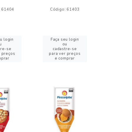
: 61404
Código: 61403
Código:
u login
Faça seu login
Faça se
u
ou
o
tre-se
cadastre-se
cadast
r preços
para ver preços
para ver
mprar
e comprar
e com