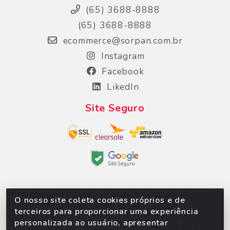
(65) 3688-8888
(65) 3688-8888
ecommerce@sorpan.com.br
Instagram
Facebook
LikedIn
Site Seguro
O nosso site coleta cookies próprios e de
Sorpan - Rodovia dos Imigrantes, Lote 06, São
terceiros para proporcionar uma experiência
Matheus, Várzea Grande/MT – CEP 78152-135 -
personalizada ao usuário, apresentar
CNPJ 02.623.537/0010-24