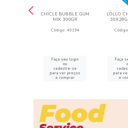
M ARCOR
CHICLE BUBBLE GUM
LOLLO C
BRIGADEIRO
MIX 300GR
30X28G
50GR
Código: 40194
Código
o: 18626
eu login
Faça seu login
Faça s
ou
ou
stre-se
cadastre-se
cadas
er preços
para ver preços
para ve
omprar
e comprar
e co