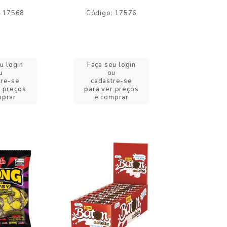
: 17568
Código: 17576
Código:
u login
Faça seu login
Faça se
u
ou
o
tre-se
cadastre-se
cadast
r preços
para ver preços
para ver
mprar
e comprar
e com