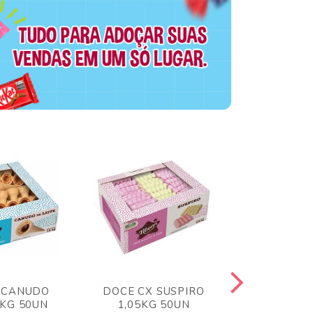
 CANUDO
DOCE CX SUSPIRO
DOCE CX 
6KG 50UN
1,05KG 50UN
VERM 1,8