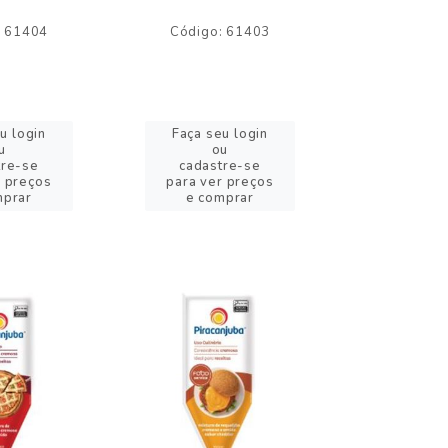
: 61404
Código: 61403
Código:
u login
Faça seu login
Faça se
u
ou
o
tre-se
cadastre-se
cadast
r preços
para ver preços
para ver
mprar
e comprar
e com