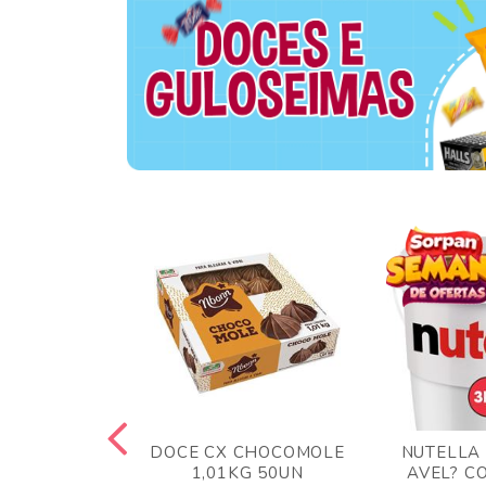
 BLONG UVA
DOCE CX CHOCOMOLE
NUTELLA
R 24UN
1,01KG 50UN
AVEL? C