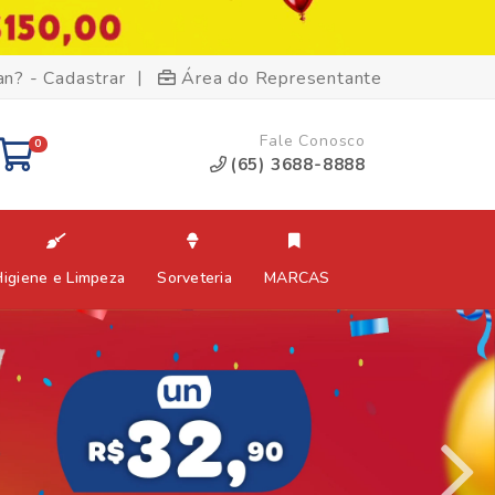
|
an? - Cadastrar
Área do Representante
Fale Conosco
0
(65) 3688-8888
Higiene e Limpeza
Sorveteria
MARCAS