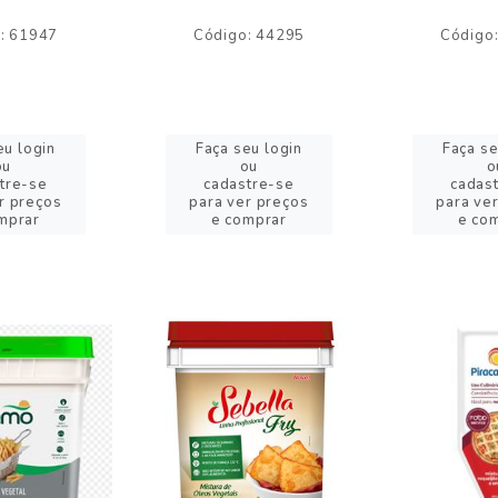
: 61947
Código: 44295
Código
eu login
Faça seu login
Faça se
ou
ou
o
tre-se
cadastre-se
cadas
r preços
para ver preços
para ve
mprar
e comprar
e co