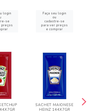
u login
Faça seu login
Faça se
u
ou
o
tre-se
cadastre-se
cadast
r preços
para ver preços
para ver
mprar
e comprar
e com
KETCHUP
SACHET MAIONESE
MILHO VER
144X7GR
HEINZ 144X7GR
1,70