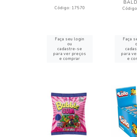
BALD
o: 17530
Código: 17570
Código
eu login
Faça seu login
Faça s
ou
ou
stre-se
cadastre-se
cadas
er preços
para ver preços
para ve
omprar
e comprar
e co