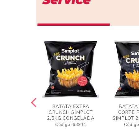
 RUSTICA
BATATA EXTRA
BATATA
LOT 2KG
CRUNCH SIMPLOT
CORTE 
GELADA
2,5KG CONGELADA
SIMPLOT 2
o: 63919
Código: 63911
Código