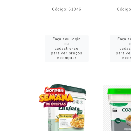
o: 59244
Código: 61946
Código
eu login
Faça seu login
Faça s
ou
ou
stre-se
cadastre-se
cadas
er preços
para ver preços
para ve
omprar
e comprar
e co