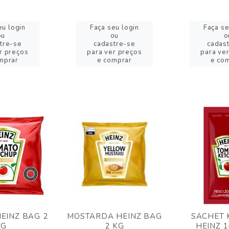
eu login
Faça seu login
Faça se
ou
ou
o
tre-se
cadastre-se
cadas
r preços
para ver preços
para ve
mprar
e comprar
e co
EINZ BAG 2
MOSTARDA HEINZ BAG
SACHET 
KG
2 KG
HEINZ 