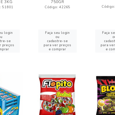
E 3KG
750GR
Código
: 51801
Código: 42265
eu login
Faça seu login
Faça se
ou
ou
o
tre-se
cadastre-se
cadas
r preços
para ver preços
para ve
mprar
e comprar
e co