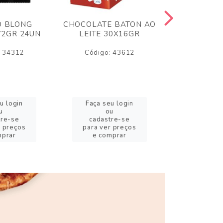
O BLONG
CHOCOLATE BATON AO
CHICLE P
72GR 24UN
LEITE 30X16GR
BABA DE
180
: 34312
Código: 43612
Código:
u login
Faça seu login
Faça se
u
ou
o
tre-se
cadastre-se
cadast
r preços
para ver preços
para ver
mprar
e comprar
e com