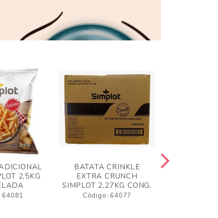
ADICIONAL
BATATA CRINKLE
BATATA 
LOT 2,5KG
EXTRA CRUNCH
SIMPLO
ELADA
SIMPLOT 2,27KG CONG.
CONGE
: 64081
Código: 64077
Código: