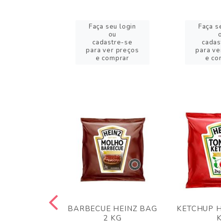
eu login
Faça seu login
Faça s
ou
ou
stre-se
cadastre-se
cadas
er preços
para ver preços
para ve
omprar
e comprar
e co
 PANKO 1KG
BARBECUE HEINZ BAG
KETCHUP H
ARUI
2 KG