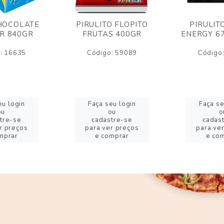
HOCOLATE
PIRULITO FLOPITO
PIRULIT
R 840GR
FRUTAS 400GR
ENERGY 6
: 16635
Código: 59089
Código
eu login
Faça seu login
Faça se
ou
ou
o
tre-se
cadastre-se
cadas
r preços
para ver preços
para ve
mprar
e comprar
e co