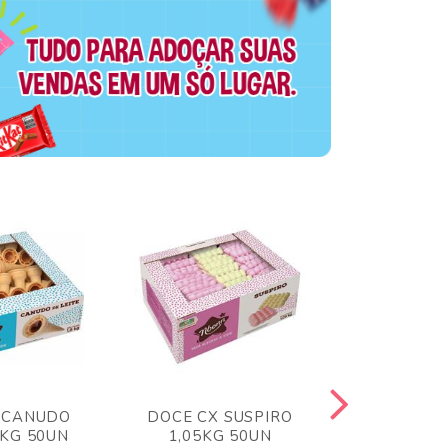
 CANUDO
DOCE CX SUSPIRO
DOCE CX 
6KG 50UN
1,05KG 50UN
VERM 1,8