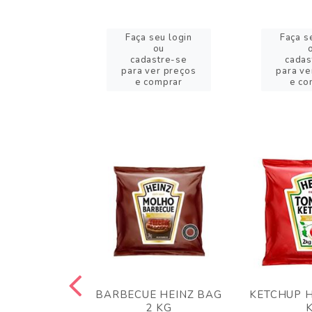
eu login
Faça seu login
Faça s
ou
ou
stre-se
cadastre-se
cadas
er preços
para ver preços
para ve
omprar
e comprar
e co
 PANKO 1KG
BARBECUE HEINZ BAG
KETCHUP H
ARUI
2 KG