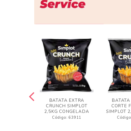
 RUSTICA
BATATA EXTRA
BATATA
LOT 2KG
CRUNCH SIMPLOT
CORTE 
GELADA
2,5KG CONGELADA
SIMPLOT 2
o: 63919
Código: 63911
Código