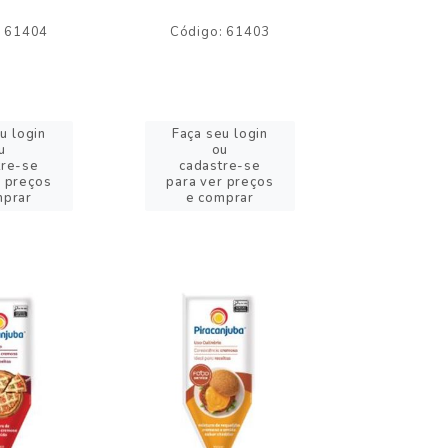
: 61404
Código: 61403
Código:
u login
Faça seu login
Faça se
u
ou
o
tre-se
cadastre-se
cadast
r preços
para ver preços
para ver
mprar
e comprar
e com