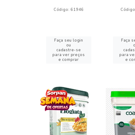
o: 59244
Código: 61946
Código
eu login
Faça seu login
Faça s
ou
ou
stre-se
cadastre-se
cadas
er preços
para ver preços
para ve
omprar
e comprar
e co