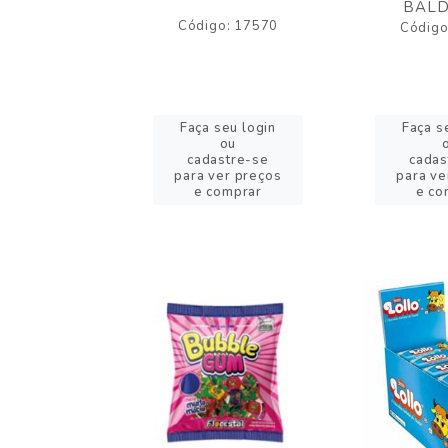
BALD
o: 43005
Código: 17570
Código
eu login
Faça seu login
Faça s
ou
ou
stre-se
cadastre-se
cadas
er preços
para ver preços
para ve
omprar
e comprar
e co