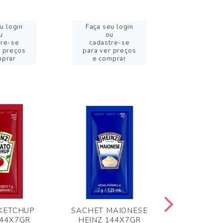
u login
Faça seu login
Faça se
u
ou
o
tre-se
cadastre-se
cadast
r preços
para ver preços
para ver
mprar
e comprar
e com
KETCHUP
SACHET MAIONESE
MILHO VER
144X7GR
HEINZ 144X7GR
1,70