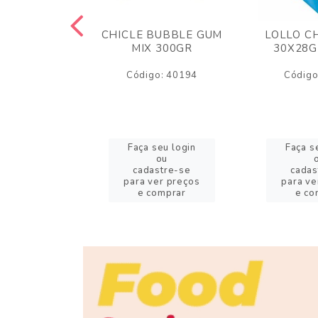
M ARCOR
CHICLE BUBBLE GUM
LOLLO C
BRIGADEIRO
MIX 300GR
30X28G
50GR
Código: 40194
Código
o: 18626
eu login
Faça seu login
Faça s
ou
ou
stre-se
cadastre-se
cadas
er preços
para ver preços
para ve
omprar
e comprar
e co