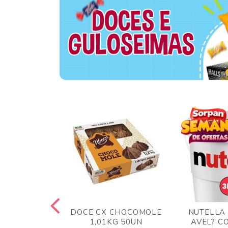
TA AO LEITE
DOCE CX CHOCOMOLE
NUTELLA
 372GR
1,01KG 50UN
AVEL? C