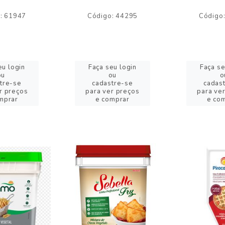
: 61947
Código: 44295
Código
eu login
Faça seu login
Faça se
ou
ou
o
tre-se
cadastre-se
cadas
r preços
para ver preços
para ve
mprar
e comprar
e co