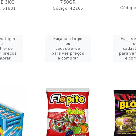
E 3KG
750GR
Código
: 51801
Código: 42265
eu login
Faça seu login
Faça se
ou
ou
o
tre-se
cadastre-se
cadas
r preços
para ver preços
para ve
mprar
e comprar
e co