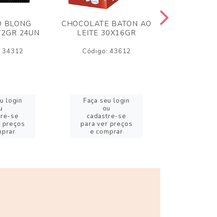
O BLONG
CHOCOLATE BATON AO
CHICLE P
72GR 24UN
LEITE 30X16GR
BABA DE
180
: 34312
Código: 43612
Código:
u login
Faça seu login
Faça se
u
ou
o
tre-se
cadastre-se
cadast
r preços
para ver preços
para ver
mprar
e comprar
e com