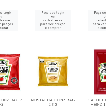
eu login
Faça seu login
Faça se
ou
ou
o
tre-se
cadastre-se
cadas
r preços
para ver preços
para ve
mprar
e comprar
e co
EINZ BAG 2
MOSTARDA HEINZ BAG
SACHET 
KG
2 KG
HEINZ 