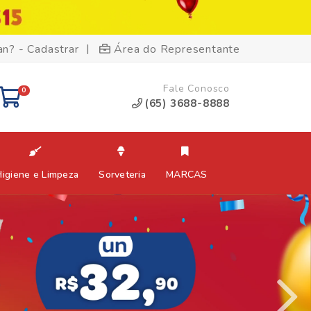
|
an? - Cadastrar
Área do Representante
Fale Conosco
0
(65) 3688-8888
Higiene e Limpeza
Sorveteria
MARCAS