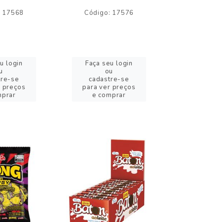
: 17568
Código: 17576
Código:
u login
Faça seu login
Faça se
u
ou
o
tre-se
cadastre-se
cadast
r preços
para ver preços
para ver
mprar
e comprar
e com