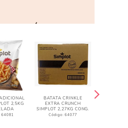
ADICIONAL
BATATA CRINKLE
BATATA 
LOT 2,5KG
EXTRA CRUNCH
SIMPLO
ELADA
SIMPLOT 2,27KG CONG.
CONGE
: 64081
Código: 64077
Código: