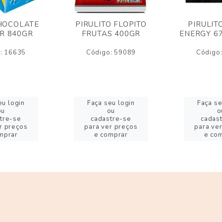
HOCOLATE
PIRULITO FLOPITO
PIRULIT
R 840GR
FRUTAS 400GR
ENERGY 6
: 16635
Código: 59089
Código
eu login
Faça seu login
Faça se
ou
ou
o
tre-se
cadastre-se
cadas
r preços
para ver preços
para ve
mprar
e comprar
e co