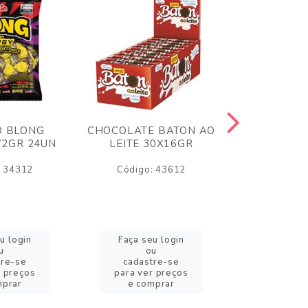
O BLONG
CHOCOLATE BATON AO
CHICLE P
72GR 24UN
LEITE 30X16GR
BABA DE
180
: 34312
Código: 43612
Código:
u login
Faça seu login
Faça se
u
ou
o
tre-se
cadastre-se
cadast
r preços
para ver preços
para ver
mprar
e comprar
e com