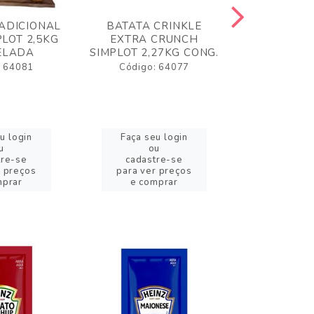
ADICIONAL
BATATA CRINKLE
BATATA 
LOT 2,5KG
EXTRA CRUNCH
SIMPLO
ELADA
SIMPLOT 2,27KG CONG.
CONGE
: 64081
Código: 64077
Código:
u login
Faça seu login
Faça se
u
ou
o
tre-se
cadastre-se
cadast
r preços
para ver preços
para ver
mprar
e comprar
e com