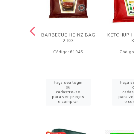
 PANKO 1KG
BARBECUE HEINZ BAG
KETCHUP H
ARUI
2 KG
o: 59244
Código: 61946
Código
eu login
Faça seu login
Faça s
ou
ou
stre-se
cadastre-se
cadas
er preços
para ver preços
para ve
omprar
e comprar
e co