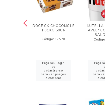
TA AO LEITE
DOCE CX CHOCOMOLE
NUTELLA
 372GR
1,01KG 50UN
AVEL? C
BALD
o: 43005
Código: 17570
Código
eu login
Faça seu login
Faça s
ou
ou
stre-se
cadastre-se
cadas
er preços
para ver preços
para ve
omprar
e comprar
e co