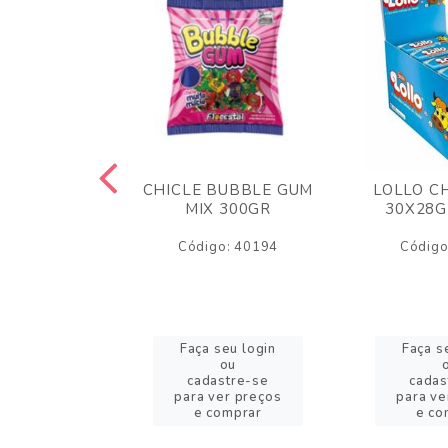
M ARCOR
CHICLE BUBBLE GUM
LOLLO C
BRIGADEIRO
MIX 300GR
30X28G
50GR
Código: 40194
Código
o: 18626
eu login
Faça seu login
Faça s
ou
ou
stre-se
cadastre-se
cadas
er preços
para ver preços
para ve
omprar
e comprar
e co