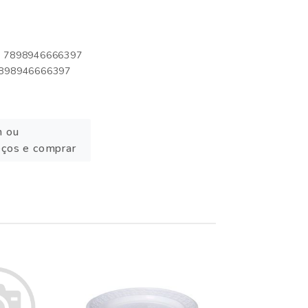
o: 7898946666397
 7898946666397
n ou
eços e comprar