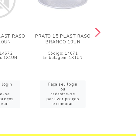
LAST RASO
PRATO 15 PLAST RASO
PRATO 15 PLA
10UN
BRANCO 10UN
VERDE ESCUR
 14672
Código: 14671
Código: 1
: 1X1UN
Embalagem: 1X1UN
Embalagem: 
 login
Faça seu login
Faça seu l
ou
ou
re-se
cadastre-se
cadastre
 preços
para ver preços
para ver pr
prar
e comprar
e compr