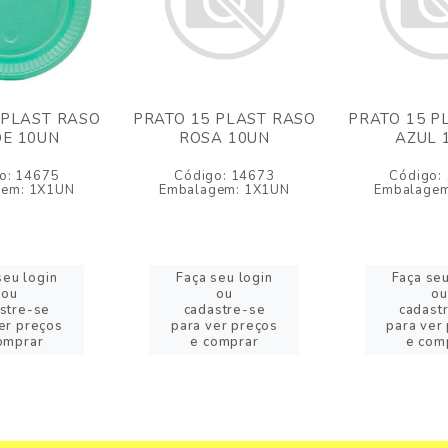
 PLAST RASO
PRATO 15 PLAST RASO
PRATO 15 P
E 10UN
ROSA 10UN
AZUL 
o: 14675
Código: 14673
Código:
gem: 1X1UN
Embalagem: 1X1UN
Embalagem
seu login
Faça seu login
Faça seu
ou
ou
ou
stre-se
cadastre-se
cadast
er preços
para ver preços
para ver
omprar
e comprar
e com