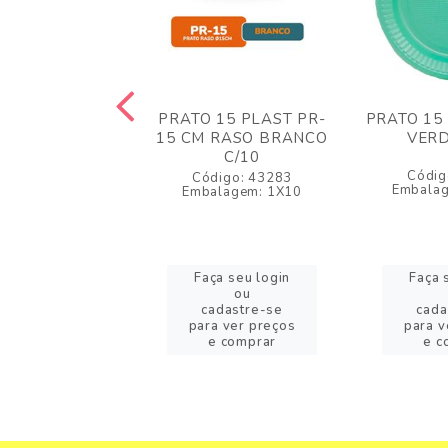
15 PLAST RASO
PRATO 15 PLAST PR-
PRATO 15
LAS 10UN
15 CM RASO BRANCO
VERD
C/10
igo: 14687
Códig
Código: 43283
lagem: 1X1UN
Embala
Embalagem: 1X10
a seu login
Faça seu login
Faça 
ou
ou
adastre-se
cadastre-se
cada
a ver preços
para ver preços
para v
e comprar
e comprar
e c