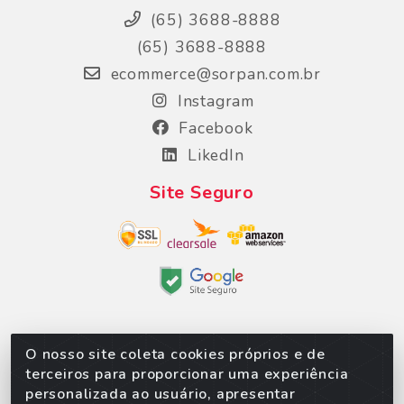
(65) 3688-8888
(65) 3688-8888
ecommerce@sorpan.com.br
Instagram
Facebook
LikedIn
Site Seguro
O nosso site coleta cookies próprios e de
Sorpan - Rodovia dos Imigrantes, Lote 06, São
terceiros para proporcionar uma experiência
Matheus, Várzea Grande/MT – CEP 78152-135 -
personalizada ao usuário, apresentar