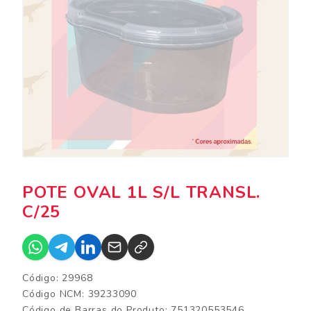
POTE OVAL 1L S/L TRANSL.
C/25
Código: 29968
Código NCM: 39233090
Código de Barras do Produto: 751320553546