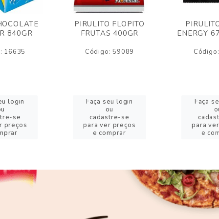
HOCOLATE
PIRULITO FLOPITO
PIRULIT
R 840GR
FRUTAS 400GR
ENERGY 6
: 16635
Código: 59089
Código
eu login
Faça seu login
Faça se
ou
ou
o
tre-se
cadastre-se
cadas
r preços
para ver preços
para ve
mprar
e comprar
e co