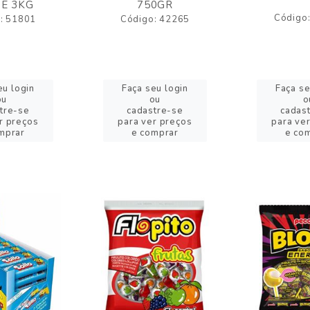
E 3KG
750GR
Código
: 51801
Código: 42265
eu login
Faça seu login
Faça se
ou
ou
o
tre-se
cadastre-se
cadas
r preços
para ver preços
para ve
mprar
e comprar
e co