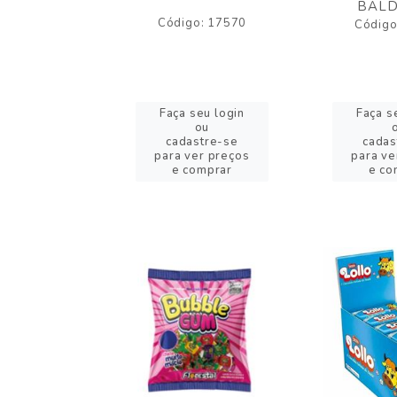
BALD
o: 43005
Código: 17570
Código
eu login
Faça seu login
Faça s
ou
ou
stre-se
cadastre-se
cadas
er preços
para ver preços
para ve
omprar
e comprar
e co