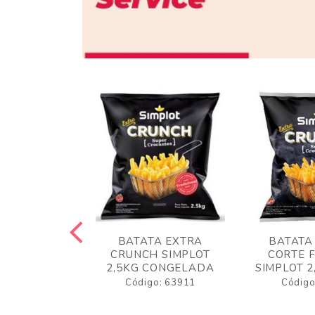
 RUSTICA
BATATA EXTRA
BATATA
LOT 2KG
CRUNCH SIMPLOT
CORTE 
GELADA
2,5KG CONGELADA
SIMPLOT 2
o: 63919
Código: 63911
Código