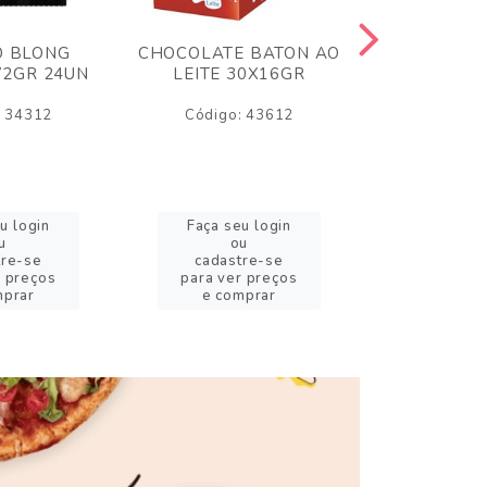
O BLONG
CHOCOLATE BATON AO
CHICLE P
72GR 24UN
LEITE 30X16GR
BABA DE
180
: 34312
Código: 43612
Código:
u login
Faça seu login
Faça se
u
ou
o
tre-se
cadastre-se
cadast
r preços
para ver preços
para ver
mprar
e comprar
e com