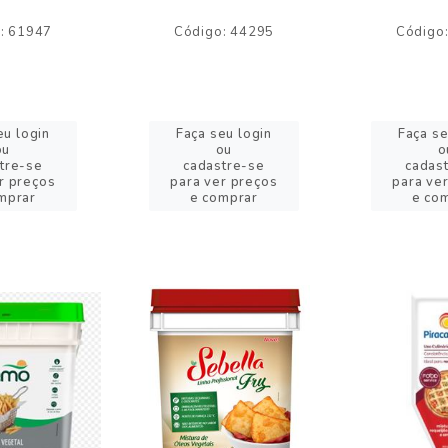
: 61947
Código: 44295
Código
eu login
Faça seu login
Faça se
ou
ou
o
tre-se
cadastre-se
cadas
r preços
para ver preços
para ve
mprar
e comprar
e co