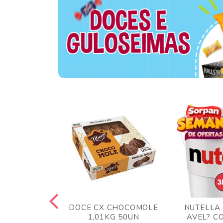
TA AO LEITE
DOCE CX CHOCOMOLE
NUTELLA
 372GR
1,01KG 50UN
AVEL? C