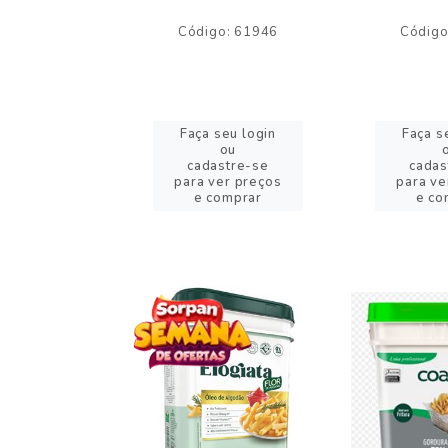
o: 59244
Código: 61946
Código
eu login
Faça seu login
Faça s
ou
ou
stre-se
cadastre-se
cadas
er preços
para ver preços
para ve
omprar
e comprar
e co