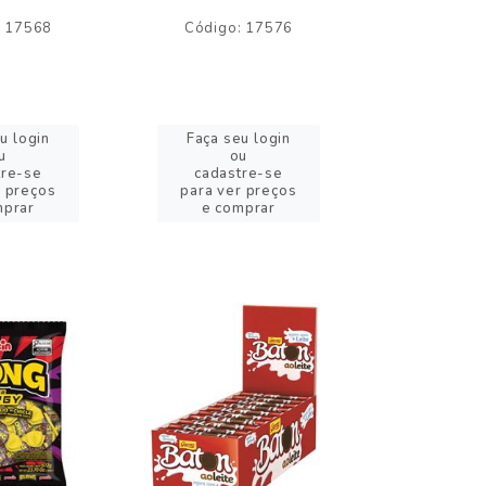
: 17568
Código: 17576
Código:
u login
Faça seu login
Faça se
u
ou
o
tre-se
cadastre-se
cadast
r preços
para ver preços
para ver
mprar
e comprar
e com