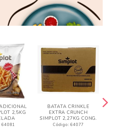
ADICIONAL
BATATA CRINKLE
BATATA 
LOT 2,5KG
EXTRA CRUNCH
SIMPLO
ELADA
SIMPLOT 2,27KG CONG.
CONGE
: 64081
Código: 64077
Código: