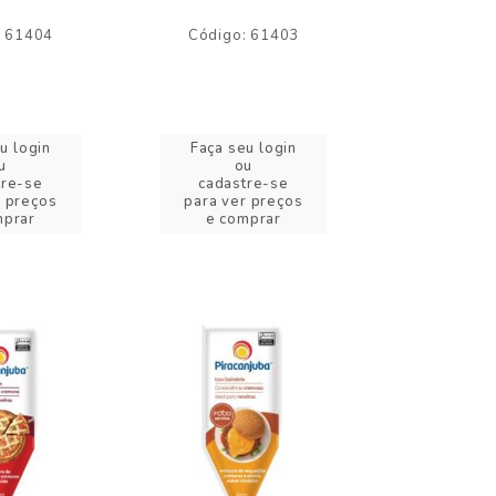
: 61404
Código: 61403
Código:
u login
Faça seu login
Faça se
u
ou
o
tre-se
cadastre-se
cadast
r preços
para ver preços
para ver
mprar
e comprar
e com