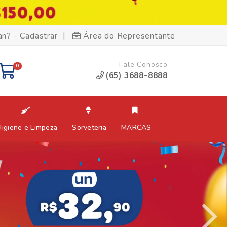
|
an? - Cadastrar
Área do Representante
Fale Conosco
0
(65) 3688-8888
Higiene e Limpeza
Sorveteria
MARCAS