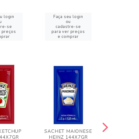
u login
Faça seu login
Faça se
u
ou
o
tre-se
cadastre-se
cadast
r preços
para ver preços
para ver
mprar
e comprar
e com
KETCHUP
SACHET MAIONESE
MILHO VER
144X7GR
HEINZ 144X7GR
1,70