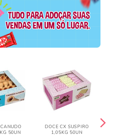
 CANUDO
DOCE CX SUSPIRO
DOCE CX 
6KG 50UN
1,05KG 50UN
VERM 1,8