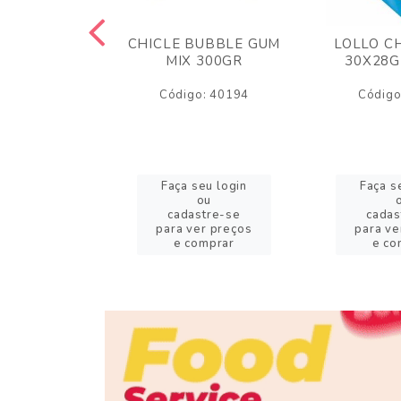
M ARCOR
CHICLE BUBBLE GUM
LOLLO C
BRIGADEIRO
MIX 300GR
30X28G
50GR
Código: 40194
Código
o: 18626
eu login
Faça seu login
Faça s
ou
ou
stre-se
cadastre-se
cadas
er preços
para ver preços
para ve
omprar
e comprar
e co