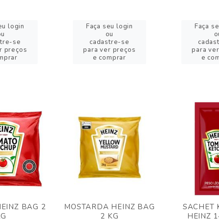
eu login
Faça seu login
Faça se
ou
ou
o
tre-se
cadastre-se
cadas
r preços
para ver preços
para ve
mprar
e comprar
e co
EINZ BAG 2
MOSTARDA HEINZ BAG
SACHET 
KG
2 KG
HEINZ 