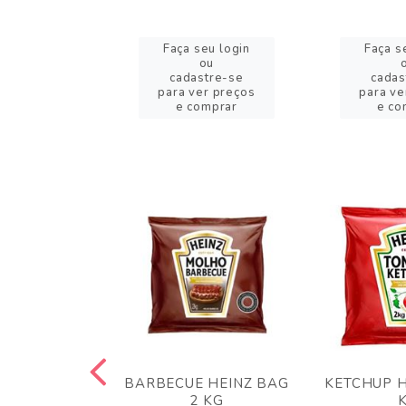
eu login
Faça seu login
Faça s
ou
ou
stre-se
cadastre-se
cadas
er preços
para ver preços
para ve
omprar
e comprar
e co
 PANKO 1KG
BARBECUE HEINZ BAG
KETCHUP H
ARUI
2 KG